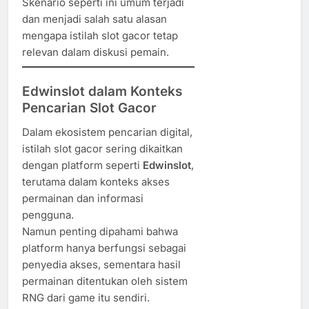
Skenario seperti ini umum terjadi
dan menjadi salah satu alasan
mengapa istilah slot gacor tetap
relevan dalam diskusi pemain.
Edwinslot dalam Konteks
Pencarian Slot Gacor
Dalam ekosistem pencarian digital,
istilah slot gacor sering dikaitkan
dengan platform seperti
Edwinslot
,
terutama dalam konteks akses
permainan dan informasi
pengguna.
Namun penting dipahami bahwa
platform hanya berfungsi sebagai
penyedia akses, sementara hasil
permainan ditentukan oleh sistem
RNG dari game itu sendiri.