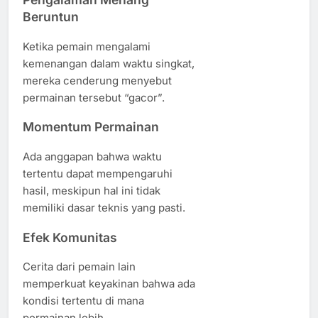
Beruntun
Ketika pemain mengalami
kemenangan dalam waktu singkat,
mereka cenderung menyebut
permainan tersebut “gacor”.
Momentum Permainan
Ada anggapan bahwa waktu
tertentu dapat mempengaruhi
hasil, meskipun hal ini tidak
memiliki dasar teknis yang pasti.
Efek Komunitas
Cerita dari pemain lain
memperkuat keyakinan bahwa ada
kondisi tertentu di mana
permainan lebih