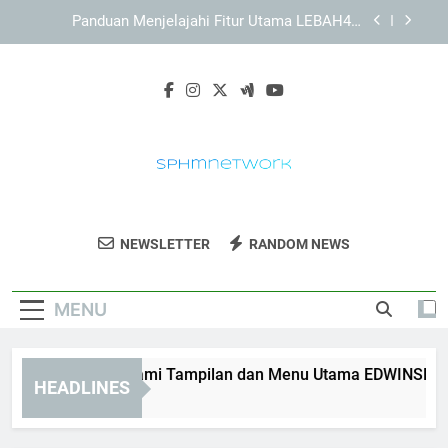
Skip
Panduan Memahami Fitur Utama EDWINSLOT
to
untuk Pengguna Baru secara Praktis
content
Panduan Memahami Fitur Utama LEBAH4D untuk
Pengguna Baru secara Praktis
Panduan Memahami Tampilan dan Menu Utama
EDWINSLOT
Panduan Menjelajahi Fitur Utama LEBAH4D
secara Efisien
Panduan Memahami Fitur Utama EDWINSLOT
untuk Pengguna Baru secara Praktis
SPHM Network
SPHM Network Memberikan Informasi Dan
Panduan Memahami Fitur Utama LEBAH4D untuk
NEWSLETTER
RANDOM NEWS
Pengguna Baru secara Praktis
Berita Terkini Untuk Masyarakat Modern.
Sumber Informasi Terpercaya.
MENU
nduan Memahami Tampilan dan Menu Utama EDWINSLOT
HEADLINES
Weeks Ago