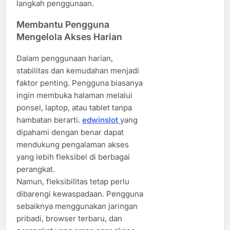
langkah penggunaan.
Membantu Pengguna
Mengelola Akses Harian
Dalam penggunaan harian,
stabilitas dan kemudahan menjadi
faktor penting. Pengguna biasanya
ingin membuka halaman melalui
ponsel, laptop, atau tablet tanpa
hambatan berarti.
edwinslot
yang
dipahami dengan benar dapat
mendukung pengalaman akses
yang lebih fleksibel di berbagai
perangkat.
Namun, fleksibilitas tetap perlu
dibarengi kewaspadaan. Pengguna
sebaiknya menggunakan jaringan
pribadi, browser terbaru, dan