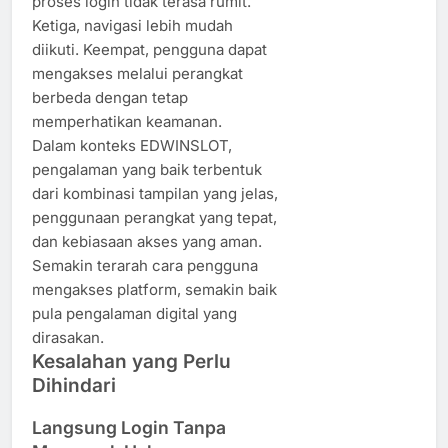
proses login tidak terasa rumit.
Ketiga, navigasi lebih mudah
diikuti. Keempat, pengguna dapat
mengakses melalui perangkat
berbeda dengan tetap
memperhatikan keamanan.
Dalam konteks EDWINSLOT,
pengalaman yang baik terbentuk
dari kombinasi tampilan yang jelas,
penggunaan perangkat yang tepat,
dan kebiasaan akses yang aman.
Semakin terarah cara pengguna
mengakses platform, semakin baik
pula pengalaman digital yang
dirasakan.
Kesalahan yang Perlu
Dihindari
Langsung Login Tanpa