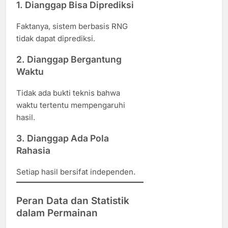
1. Dianggap Bisa Diprediksi
Faktanya, sistem berbasis RNG
tidak dapat diprediksi.
2. Dianggap Bergantung
Waktu
Tidak ada bukti teknis bahwa
waktu tertentu mempengaruhi
hasil.
3. Dianggap Ada Pola
Rahasia
Setiap hasil bersifat independen.
Peran Data dan Statistik
dalam Permainan