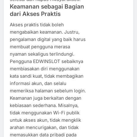
Keamanan sebagai Bagian
dari Akses Praktis
Akses praktis tidak boleh
mengabaikan keamanan. Justru,
pengalaman digital yang baik harus
membuat pengguna merasa
nyaman sekaligus terlindungi.
Pengguna EDWINSLOT sebaiknya
membiasakan diri menggunakan
kata sandi kuat, tidak membagikan
informasi akun, dan selalu
memeriksa halaman sebelum login.
Keamanan juga berkaitan dengan
kebiasaan sederhana. Misalnya,
tidak menggunakan Wi-Fi publik
untuk akses akun, tidak mengklik
arahan mencurigakan, dan tidak
memasukkan data pribadi pada