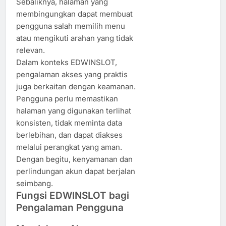
Sebaliknya, halaman yang
membingungkan dapat membuat
pengguna salah memilih menu
atau mengikuti arahan yang tidak
relevan.
Dalam konteks EDWINSLOT,
pengalaman akses yang praktis
juga berkaitan dengan keamanan.
Pengguna perlu memastikan
halaman yang digunakan terlihat
konsisten, tidak meminta data
berlebihan, dan dapat diakses
melalui perangkat yang aman.
Dengan begitu, kenyamanan dan
perlindungan akun dapat berjalan
seimbang.
Fungsi EDWINSLOT bagi
Pengalaman Pengguna