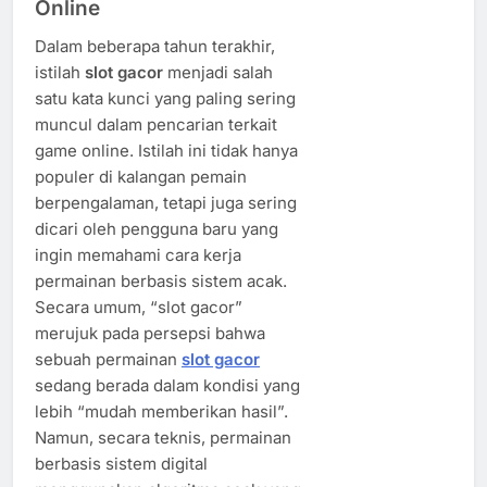
Online
Dalam beberapa tahun terakhir,
istilah
slot gacor
menjadi salah
satu kata kunci yang paling sering
muncul dalam pencarian terkait
game online. Istilah ini tidak hanya
populer di kalangan pemain
berpengalaman, tetapi juga sering
dicari oleh pengguna baru yang
ingin memahami cara kerja
permainan berbasis sistem acak.
Secara umum, “slot gacor”
merujuk pada persepsi bahwa
sebuah permainan
slot gacor
sedang berada dalam kondisi yang
lebih “mudah memberikan hasil”.
Namun, secara teknis, permainan
berbasis sistem digital