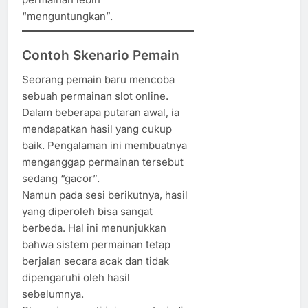
“menguntungkan”.
Contoh Skenario Pemain
Seorang pemain baru mencoba
sebuah permainan slot online.
Dalam beberapa putaran awal, ia
mendapatkan hasil yang cukup
baik. Pengalaman ini membuatnya
menganggap permainan tersebut
sedang “gacor”.
Namun pada sesi berikutnya, hasil
yang diperoleh bisa sangat
berbeda. Hal ini menunjukkan
bahwa sistem permainan tetap
berjalan secara acak dan tidak
dipengaruhi oleh hasil
sebelumnya.