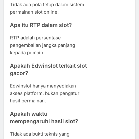
Tidak ada pola tetap dalam sistem
permainan slot online.
Apa itu RTP dalam slot?
RTP adalah persentase
pengembalian jangka panjang
kepada pemain.
Apakah Edwinslot terkait slot
gacor?
Edwinslot hanya menyediakan
akses platform, bukan pengatur
hasil permainan.
Apakah waktu
mempengaruhi hasil slot?
Tidak ada bukti teknis yang