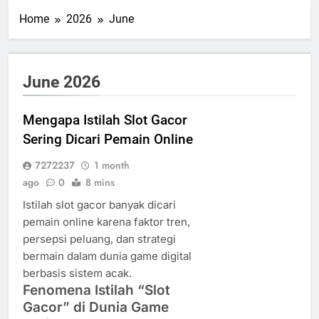
Home
2026
June
June 2026
Mengapa Istilah Slot Gacor
Sering Dicari Pemain Online
7272237
1 month
ago
0
8 mins
Istilah slot gacor banyak dicari
pemain online karena faktor tren,
persepsi peluang, dan strategi
bermain dalam dunia game digital
berbasis sistem acak.
Fenomena Istilah “Slot
Gacor” di Dunia Game