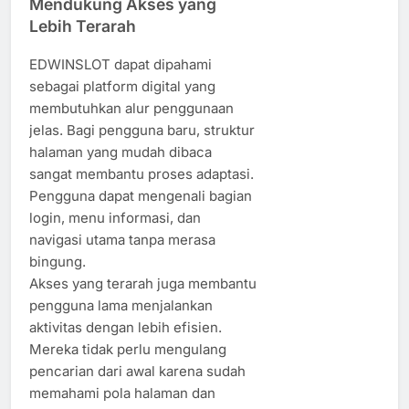
Mendukung Akses yang
Lebih Terarah
EDWINSLOT dapat dipahami
sebagai platform digital yang
membutuhkan alur penggunaan
jelas. Bagi pengguna baru, struktur
halaman yang mudah dibaca
sangat membantu proses adaptasi.
Pengguna dapat mengenali bagian
login, menu informasi, dan
navigasi utama tanpa merasa
bingung.
Akses yang terarah juga membantu
pengguna lama menjalankan
aktivitas dengan lebih efisien.
Mereka tidak perlu mengulang
pencarian dari awal karena sudah
memahami pola halaman dan