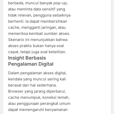
berbeda, muncul banyak pop-up,
atau meminta data sensitif yang
tidak relevan, pengguna sebaiknya
berhenti. Ia dapat membersihkan
cache, mengganti jaringan, atau
memeriksa kembali sumber akses.
Skenario ini menunjukkan bahwa
akses praktis bukan hanya soal
cepat, tetapi juga soal ketelitian.
Insight Berbasis
Pengalaman Digital
Dalam pengalaman akses digital,
kendala yang muncul sering kali
berasal dari hal sederhana.
Browser yang jarang diperbarui,
cache menumpuk, koneksi lemah,
atau penggunaan perangkat umum
dapat memengaruhi kenyamanan