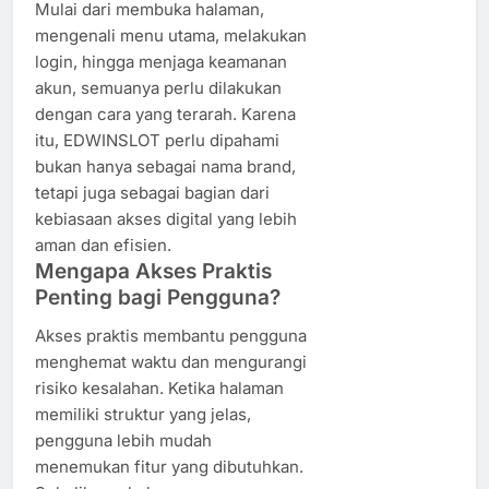
Mulai dari membuka halaman,
mengenali menu utama, melakukan
login, hingga menjaga keamanan
akun, semuanya perlu dilakukan
dengan cara yang terarah. Karena
itu, EDWINSLOT perlu dipahami
bukan hanya sebagai nama brand,
tetapi juga sebagai bagian dari
kebiasaan akses digital yang lebih
aman dan efisien.
Mengapa Akses Praktis
Penting bagi Pengguna?
Akses praktis membantu pengguna
menghemat waktu dan mengurangi
risiko kesalahan. Ketika halaman
memiliki struktur yang jelas,
pengguna lebih mudah
menemukan fitur yang dibutuhkan.