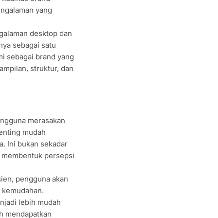
engalaman yang
ngalaman desktop dan
nya sebagai satu
mi sebagai brand yang
mpilan, struktur, dan
 Pengguna merasakan
 penting mudah
a. Ini bukan sekadar
ng membentuk persepsi
sien, pengguna akan
n kemudahan.
enjadi lebih mudah
dah mendapatkan