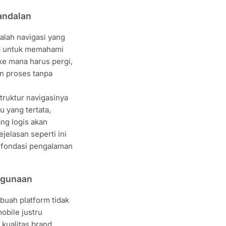
eandalan
dalah navigasi yang
ya untuk memahami
ke mana harus pergi,
n proses tanpa
struktur navigasinya
 yang tertata,
ng logis akan
jelasan seperti ini
i fondasi pengalaman
nggunaan
ebuah platform tidak
obile justru
 kualitas brand