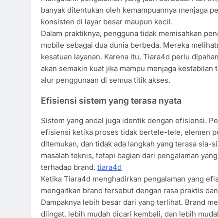
banyak ditentukan oleh kemampuannya menjaga p
konsisten di layar besar maupun kecil.
Dalam praktiknya, pengguna tidak memisahkan pe
mobile sebagai dua dunia berbeda. Mereka melihat
kesatuan layanan. Karena itu, Tiara4d perlu dipaha
akan semakin kuat jika mampu menjaga kestabilan ta
alur penggunaan di semua titik akses.
Efisiensi sistem yang terasa nyata
Sistem yang andal juga identik dengan efisiensi.
efisiensi ketika proses tidak bertele-tele, elemen
ditemukan, dan tidak ada langkah yang terasa sia-si
masalah teknis, tetapi bagian dari pengalaman ya
terhadap brand.
tiara4d
Ketika Tiara4d menghadirkan pengalaman yang efi
mengaitkan brand tersebut dengan rasa praktis da
Dampaknya lebih besar dari yang terlihat. Brand m
diingat, lebih mudah dicari kembali, dan lebih mu