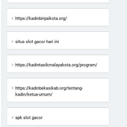
https://kadinbinjaikota.org/
situs slot gacor hari ini
https://kadintasikmalayakota.org/program/
https://kadinbekasikab.org/tentang-
kadin/ketua-umum/
apk slot gacor