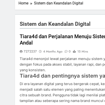
Home
Sistem dan Keandalan Digital
Sistem dan Keandalan Digital
Tiara4d dan Perjalanan Menuju Sist
Andal
7272237
4 Months Ago
0
15 Mins
Tiara4d menonjol lewat perjalanan menuju sistem y
dengan fokus pada akses stabil, layanan rapi, da
yang konsisten.
Tiara4d dan pentingnya sistem ya
Di era layanan digital yang terus bergerak cepat, k
menjadi salah satu elemen yang paling menentuk
citra sebuah brand. Pengguna tidak lagi menilai pla
tampilan atau seberapa sering nama brand muncul d