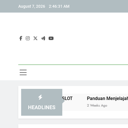
Skip
August 7, 2026
2:46:32 AM
to
content
SP
SPHM Netw
enu Utama EDWINSLOT
Panduan Menjelajahi Fitur Utam
2 Weeks Ago
HEADLINES