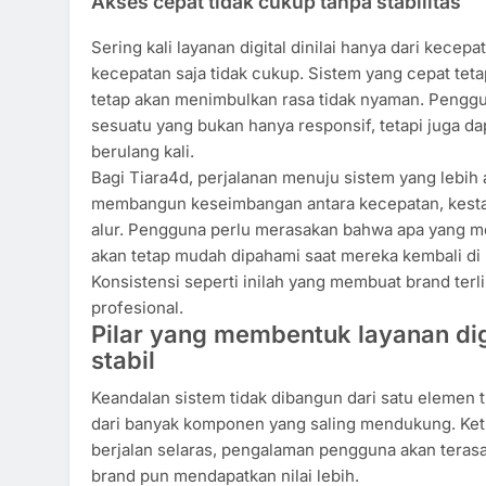
Akses cepat tidak cukup tanpa stabilitas
Sering kali layanan digital dinilai hanya dari kecepa
kecepatan saja tidak cukup. Sistem yang cepat teta
tetap akan menimbulkan rasa tidak nyaman. Pengg
sesuatu yang bukan hanya responsif, tetapi juga da
berulang kali.
Bagi Tiara4d, perjalanan menuju sistem yang lebih 
membangun keseimbangan antara kecepatan, kestab
alur. Pengguna perlu merasakan bahwa apa yang me
akan tetap mudah dipahami saat mereka kembali di 
Konsistensi seperti inilah yang membuat brand terl
profesional.
Pilar yang membentuk layanan dig
stabil
Keandalan sistem tidak dibangun dari satu elemen t
dari banyak komponen yang saling mendukung. Ket
berjalan selaras, pengalaman pengguna akan terasa 
brand pun mendapatkan nilai lebih.