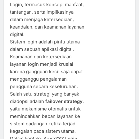
Login, termasuk konsep, manfaat,
tantangan, serta implikasinya
dalam menjaga ketersediaan,
keandalan, dan keamanan layanan
digital.
Sistem login adalah pintu utama
dalam sebuah aplikasi digital.
Keamanan dan ketersediaan
layanan login menjadi krusial
karena gangguan kecil saja dapat
mengganggu pengalaman
pengguna secara keseluruhan.
Salah satu strategi yang banyak
diadopsi adalah
failover strategy
,
yaitu mekanisme otomatis untuk
memindahkan beban layanan ke
sistem cadangan ketika terjadi
kegagalan pada sistem utama.
Dalam konteks
Kaya787 Login
,