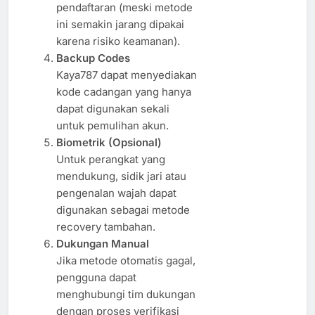
pendaftaran (meski metode
ini semakin jarang dipakai
karena risiko keamanan).
Backup Codes
Kaya787 dapat menyediakan
kode cadangan yang hanya
dapat digunakan sekali
untuk pemulihan akun.
Biometrik (Opsional)
Untuk perangkat yang
mendukung, sidik jari atau
pengenalan wajah dapat
digunakan sebagai metode
recovery tambahan.
Dukungan Manual
Jika metode otomatis gagal,
pengguna dapat
menghubungi tim dukungan
dengan proses verifikasi