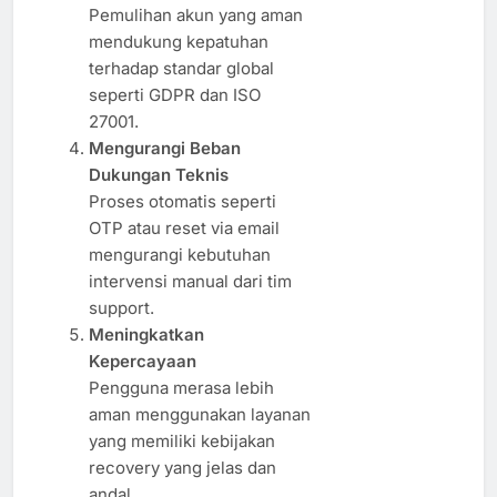
Pemulihan akun yang aman
mendukung kepatuhan
terhadap standar global
seperti GDPR dan ISO
27001.
Mengurangi Beban
Dukungan Teknis
Proses otomatis seperti
OTP atau reset via email
mengurangi kebutuhan
intervensi manual dari tim
support.
Meningkatkan
Kepercayaan
Pengguna merasa lebih
aman menggunakan layanan
yang memiliki kebijakan
recovery yang jelas dan
andal.