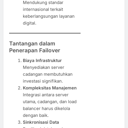
Mendukung standar
internasional terkait
keberlangsungan layanan
digital.
Tantangan dalam
Penerapan Failover
Biaya Infrastruktur
Menyediakan server
cadangan membutuhkan
investasi signifikan.
Kompleksitas Manajemen
Integrasi antara server
utama, cadangan, dan load
balancer harus dikelola
dengan baik.
Sinkronisasi Data