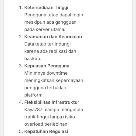
Ketersediaan Tinggi
Pengguna tetap dapat login
meskipun ada gangguan
pada server utama.
Keamanan dan Keandalan
Data tetap terlindungi
karena ada replikasi dan
backup.
Kepuasan Pengguna
Minimnya downtime
meningkatkan kepercayaan
pengguna terhadap
platform.
Fleksibilitas Infrastruktur
Kaya787 mampu mengelola
trafik tinggi tanpa risiko
overload berlebihan.
Kepatuhan Regulasi