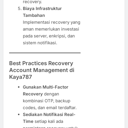
recovery.
Biaya Infrastruktur
Tambahan
Implementasi recovery yang
aman memerlukan investasi
pada server, enkripsi, dan
sistem notifikasi.
Best Practices Recovery
Account Management di
Kaya787
Gunakan Multi-Factor
Recovery
dengan
kombinasi OTP, backup
codes, dan email terdaftar.
Sediakan Notifikasi Real-
Time
setiap kali ada