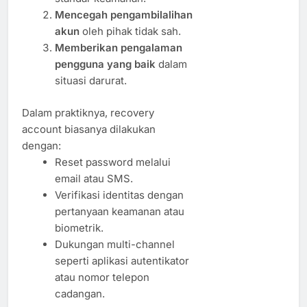
Mencegah pengambilalihan
akun
oleh pihak tidak sah.
Memberikan pengalaman
pengguna yang baik
dalam
situasi darurat.
Dalam praktiknya, recovery
account biasanya dilakukan
dengan:
Reset password melalui
email atau SMS.
Verifikasi identitas dengan
pertanyaan keamanan atau
biometrik.
Dukungan multi-channel
seperti aplikasi autentikator
atau nomor telepon
cadangan.