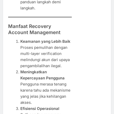
panduan langkah demi
langkah.
Manfaat Recovery
Account Management
Keamanan yang Lebih Baik
Proses pemulihan dengan
multi-layer verification
melindungi akun dari upaya
pengambilalihan ilegal.
Meningkatkan
Kepercayaan Pengguna
Pengguna merasa tenang
karena tahu ada mekanisme
yang jelas jika kehilangan
akses.
Efisiensi Operasional