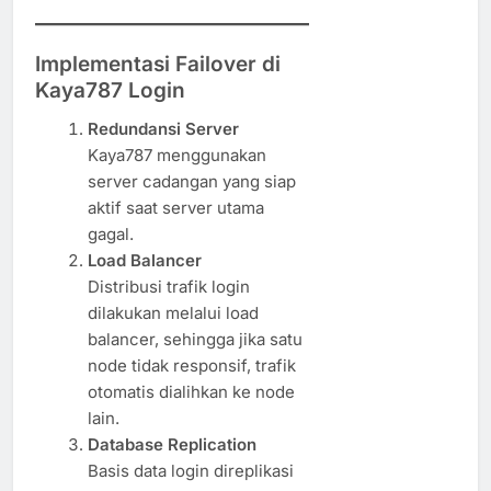
Implementasi Failover di
Kaya787 Login
Redundansi Server
Kaya787 menggunakan
server cadangan yang siap
aktif saat server utama
gagal.
Load Balancer
Distribusi trafik login
dilakukan melalui load
balancer, sehingga jika satu
node tidak responsif, trafik
otomatis dialihkan ke node
lain.
Database Replication
Basis data login direplikasi