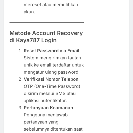
mereset atau memulihkan
akun.
Metode Account Recovery
di Kaya787 Login
Reset Password via Email
Sistem mengirimkan tautan
unik ke email terdaftar untuk
mengatur ulang password.
Verifikasi Nomor Telepon
OTP (One-Time Password)
dikirim melalui SMS atau
aplikasi autentikator.
Pertanyaan Keamanan
Pengguna menjawab
pertanyaan yang
sebelumnya ditentukan saat