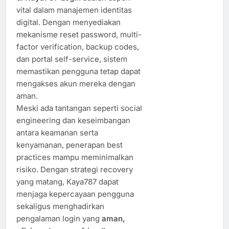
vital dalam manajemen identitas
digital. Dengan menyediakan
mekanisme reset password, multi-
factor verification, backup codes,
dan portal self-service, sistem
memastikan pengguna tetap dapat
mengakses akun mereka dengan
aman.
Meski ada tantangan seperti social
engineering dan keseimbangan
antara keamanan serta
kenyamanan, penerapan best
practices mampu meminimalkan
risiko. Dengan strategi recovery
yang matang, Kaya787 dapat
menjaga kepercayaan pengguna
sekaligus menghadirkan
pengalaman login yang
aman,