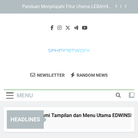
Skip
Panduan Memahami Fitur Utama EDWINSLOT
to
untuk Pengguna Baru secara Praktis
content
Panduan Memahami Fitur Utama LEBAH4D untuk
Pengguna Baru secara Praktis
Panduan Memahami Tampilan dan Menu Utama
EDWINSLOT
Panduan Menjelajahi Fitur Utama LEBAH4D
secara Efisien
Panduan Memahami Fitur Utama EDWINSLOT
untuk Pengguna Baru secara Praktis
SPHM Network
SPHM Network Memberikan Informasi Dan
Panduan Memahami Fitur Utama LEBAH4D untuk
NEWSLETTER
RANDOM NEWS
Pengguna Baru secara Praktis
Berita Terkini Untuk Masyarakat Modern.
Sumber Informasi Terpercaya.
MENU
anduan Memahami Tampilan dan Menu Utama EDWINSLOT
HEADLINES
Weeks Ago