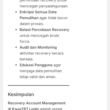
permintaan recovery untuk
mencegah penyalahgunaan.
Enkripsi Semua Data
Pemulihan
agar tidak bocor
dalam proses.
Batasi Percobaan Recovery
untuk mencegah brute
force.
Audit dan Monitoring
aktivitas recovery secara
berkala.
Edukasi Pengguna
agar
menjaga data pemulihan
tetap valid dan aman.
Kesimpulan
Recovery Account Management
di Kaya787 Login
adalah aspek