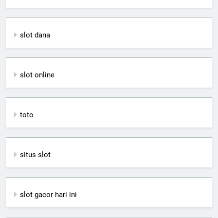
slot dana
slot online
toto
situs slot
slot gacor hari ini