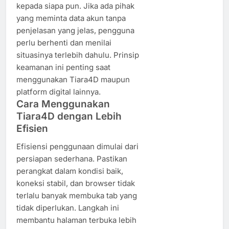
kepada siapa pun. Jika ada pihak
yang meminta data akun tanpa
penjelasan yang jelas, pengguna
perlu berhenti dan menilai
situasinya terlebih dahulu. Prinsip
keamanan ini penting saat
menggunakan Tiara4D maupun
platform digital lainnya.
Cara Menggunakan
Tiara4D dengan Lebih
Efisien
Efisiensi penggunaan dimulai dari
persiapan sederhana. Pastikan
perangkat dalam kondisi baik,
koneksi stabil, dan browser tidak
terlalu banyak membuka tab yang
tidak diperlukan. Langkah ini
membantu halaman terbuka lebih