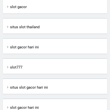
slot gacor
situs slot thailand
slot gacor hari ini
slot777
situs slot gacor hari ini
slot gacor hari ini