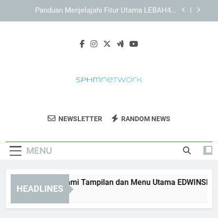
Skip
Panduan Memahami Fitur Utama EDWINSLOT
to
untuk Pengguna Baru secara Praktis
content
Panduan Memahami Fitur Utama LEBAH4D untuk
Pengguna Baru secara Praktis
Panduan Memahami Tampilan dan Menu Utama
EDWINSLOT
Panduan Menjelajahi Fitur Utama LEBAH4D
secara Efisien
Panduan Memahami Fitur Utama EDWINSLOT
untuk Pengguna Baru secara Praktis
SPHM Network
SPHM Network Memberikan Informasi Dan
Panduan Memahami Fitur Utama LEBAH4D untuk
NEWSLETTER
RANDOM NEWS
Pengguna Baru secara Praktis
Berita Terkini Untuk Masyarakat Modern.
Sumber Informasi Terpercaya.
MENU
anduan Memahami Tampilan dan Menu Utama EDWINSLOT
HEADLINES
Weeks Ago