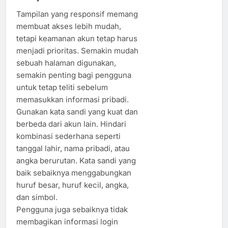
Tampilan yang responsif memang
membuat akses lebih mudah,
tetapi keamanan akun tetap harus
menjadi prioritas. Semakin mudah
sebuah halaman digunakan,
semakin penting bagi pengguna
untuk tetap teliti sebelum
memasukkan informasi pribadi.
Gunakan kata sandi yang kuat dan
berbeda dari akun lain. Hindari
kombinasi sederhana seperti
tanggal lahir, nama pribadi, atau
angka berurutan. Kata sandi yang
baik sebaiknya menggabungkan
huruf besar, huruf kecil, angka,
dan simbol.
Pengguna juga sebaiknya tidak
membagikan informasi login