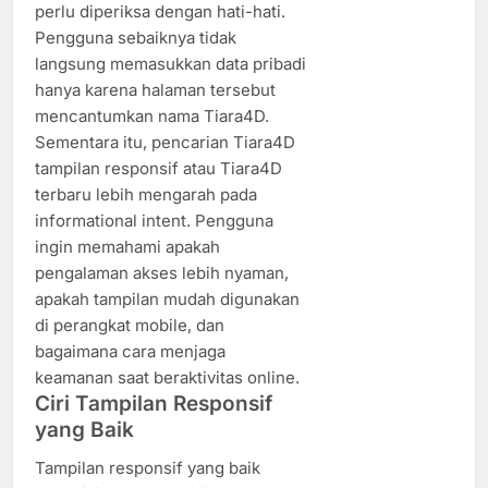
perlu diperiksa dengan hati-hati.
Pengguna sebaiknya tidak
langsung memasukkan data pribadi
hanya karena halaman tersebut
mencantumkan nama Tiara4D.
Sementara itu, pencarian Tiara4D
tampilan responsif atau Tiara4D
terbaru lebih mengarah pada
informational intent. Pengguna
ingin memahami apakah
pengalaman akses lebih nyaman,
apakah tampilan mudah digunakan
di perangkat mobile, dan
bagaimana cara menjaga
keamanan saat beraktivitas online.
Ciri Tampilan Responsif
yang Baik
Tampilan responsif yang baik