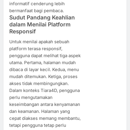
informatif cenderung lebih
bermanfaat bagi pembaca.
Sudut Pandang Keahlian
dalam Menilai Platform
Responsif
Untuk menilai apakah sebuah
platform terasa responsif,
pengguna dapat melihat tiga aspek
utama. Pertama, halaman mudah
dibaca di layar kecil. Kedua, menu
mudah ditemukan. Ketiga, proses
akses tidak membingungkan.
Dalam konteks Tiara4D, pengguna
perlu mengutamakan
keseimbangan antara kenyamanan
dan keamanan. Halaman yang
cepat diakses memang membantu,
tetapi pengguna tetap perlu