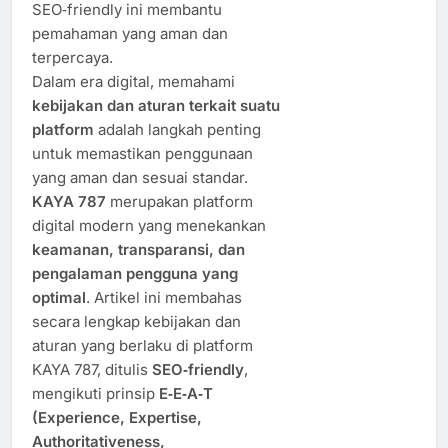
SEO‑friendly ini membantu
pemahaman yang aman dan
terpercaya.
Dalam era digital, memahami
kebijakan dan aturan terkait suatu
platform
adalah langkah penting
untuk memastikan penggunaan
yang aman dan sesuai standar.
KAYA 787
merupakan platform
digital modern yang menekankan
keamanan, transparansi, dan
pengalaman pengguna yang
optimal
. Artikel ini membahas
secara lengkap kebijakan dan
aturan yang berlaku di platform
KAYA 787, ditulis
SEO‑friendly
,
mengikuti prinsip
E‑E‑A‑T
(Experience, Expertise,
Authoritativeness,