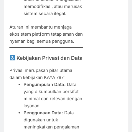
memodifikasi, atau merusak
sistem secara ilegal.
Aturan ini membantu menjaga
ekosistem platform tetap aman dan
nyaman bagi semua pengguna.
Kebijakan Privasi dan Data
Privasi merupakan pilar utama
dalam kebijakan KAYA 787:
Pengumpulan Data:
Data
yang dikumpulkan bersifat
minimal dan relevan dengan
layanan.
Penggunaan Data:
Data
digunakan untuk
meningkatkan pengalaman