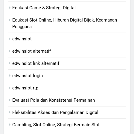
Edukasi Game & Strategi Digital
Edukasi Slot Online, Hiburan Digital Bijak, Keamanan
Pengguna
edwinslot
edwinslot alternatif
edwinslot link alternatif
edwinslot login
edwinslot rtp
Evaluasi Pola dan Konsistensi Permainan
Fleksibilitas Akses dan Pengalaman Digital
Gambling, Slot Online, Strategi Bermain Slot