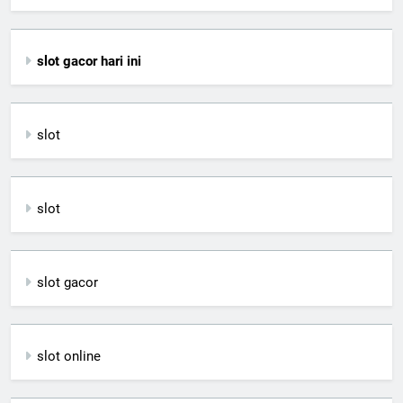
slot gacor hari ini
slot
slot
slot gacor
slot online