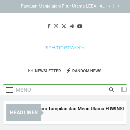
Skip
Panduan Memahami Fitur Utama EDWINSLOT
to
untuk Pengguna Baru secara Praktis
content
Panduan Memahami Fitur Utama LEBAH4D untuk
Pengguna Baru secara Praktis
Panduan Memahami Tampilan dan Menu Utama
EDWINSLOT
Panduan Menjelajahi Fitur Utama LEBAH4D
secara Efisien
Panduan Memahami Fitur Utama EDWINSLOT
untuk Pengguna Baru secara Praktis
SPHM Network
SPHM Network Memberikan Informasi Dan
Panduan Memahami Fitur Utama LEBAH4D untuk
NEWSLETTER
RANDOM NEWS
Pengguna Baru secara Praktis
Berita Terkini Untuk Masyarakat Modern.
Sumber Informasi Terpercaya.
MENU
anduan Memahami Tampilan dan Menu Utama EDWINSLOT
HEADLINES
Weeks Ago