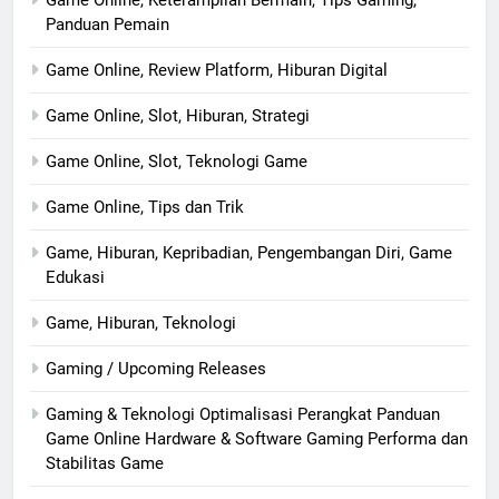
Game Online, Keterampilan Bermain, Tips Gaming,
Panduan Pemain
Game Online, Review Platform, Hiburan Digital
Game Online, Slot, Hiburan, Strategi
Game Online, Slot, Teknologi Game
Game Online, Tips dan Trik
Game, Hiburan, Kepribadian, Pengembangan Diri, Game
Edukasi
Game, Hiburan, Teknologi
Gaming / Upcoming Releases
Gaming & Teknologi Optimalisasi Perangkat Panduan
Game Online Hardware & Software Gaming Performa dan
Stabilitas Game