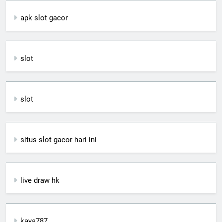
apk slot gacor
slot
slot
situs slot gacor hari ini
live draw hk
kaya787