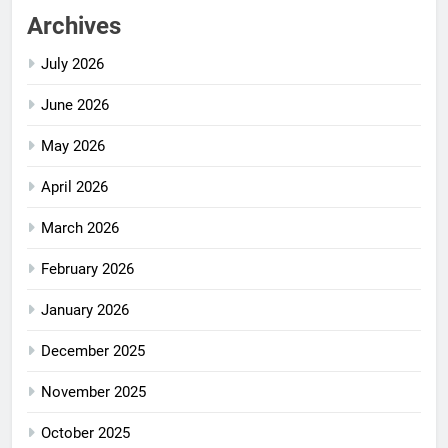
Archives
July 2026
June 2026
May 2026
April 2026
March 2026
February 2026
January 2026
December 2025
November 2025
October 2025