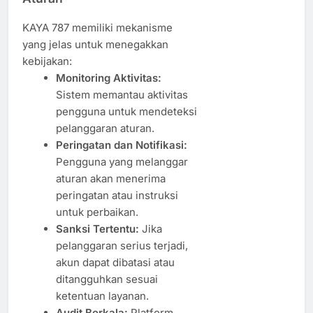
KAYA 787 memiliki mekanisme
yang jelas untuk menegakkan
kebijakan:
Monitoring Aktivitas:
Sistem memantau aktivitas
pengguna untuk mendeteksi
pelanggaran aturan.
Peringatan dan Notifikasi:
Pengguna yang melanggar
aturan akan menerima
peringatan atau instruksi
untuk perbaikan.
Sanksi Tertentu:
Jika
pelanggaran serius terjadi,
akun dapat dibatasi atau
ditangguhkan sesuai
ketentuan layanan.
Audit Berkala:
Platform