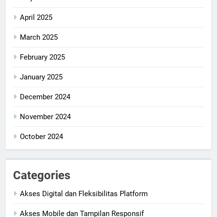
April 2025
March 2025
February 2025
January 2025
December 2024
November 2024
October 2024
Categories
Akses Digital dan Fleksibilitas Platform
Akses Mobile dan Tampilan Responsif