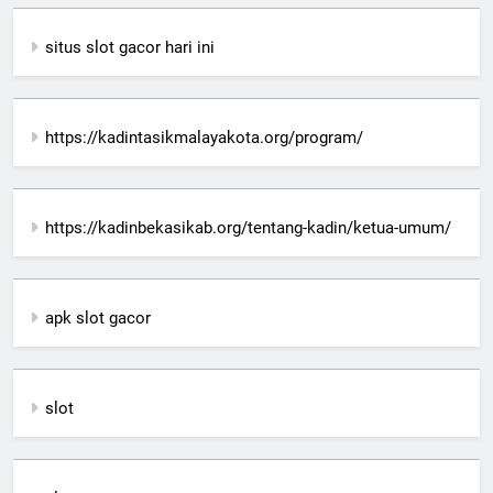
situs slot gacor hari ini
https://kadintasikmalayakota.org/program/
https://kadinbekasikab.org/tentang-kadin/ketua-umum/
apk slot gacor
slot