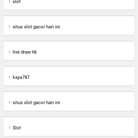
slot
situs slot gacor hari ini
live draw hk
kaya787
situs slot gacor hari ini
Slot