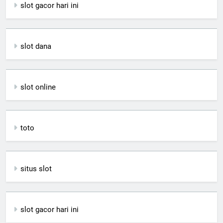
slot gacor hari ini
slot dana
slot online
toto
situs slot
slot gacor hari ini