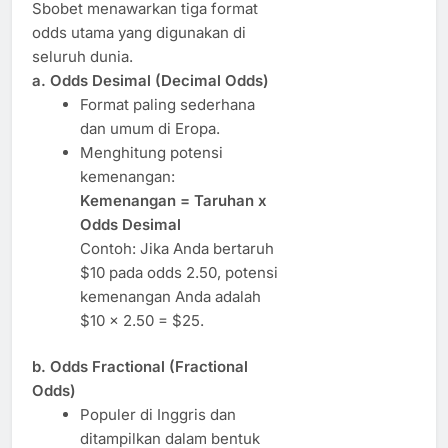
Sbobet menawarkan tiga format
odds utama yang digunakan di
seluruh dunia.
a. Odds Desimal (Decimal Odds)
Format paling sederhana
dan umum di Eropa.
Menghitung potensi
kemenangan:
Kemenangan = Taruhan x
Odds Desimal
Contoh: Jika Anda bertaruh
$10 pada odds 2.50, potensi
kemenangan Anda adalah
$10 x 2.50 = $25.
b. Odds Fractional (Fractional
Odds)
Populer di Inggris dan
ditampilkan dalam bentuk