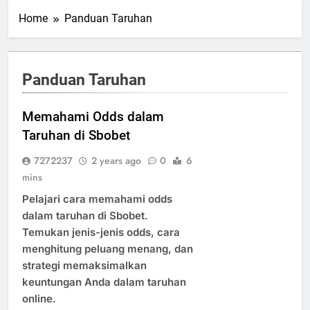
Home
Panduan Taruhan
Panduan Taruhan
Memahami Odds dalam
Taruhan di Sbobet
7272237
2 years ago
0
6
mins
Pelajari cara memahami odds
dalam taruhan di Sbobet.
Temukan jenis-jenis odds, cara
menghitung peluang menang, dan
strategi memaksimalkan
keuntungan Anda dalam taruhan
online.