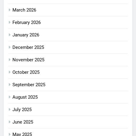
March 2026
February 2026
January 2026
December 2025
November 2025
October 2025
September 2025
August 2025
July 2025
June 2025
May 2025