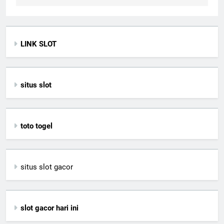
LINK SLOT
situs slot
toto togel
situs slot gacor
slot gacor hari ini