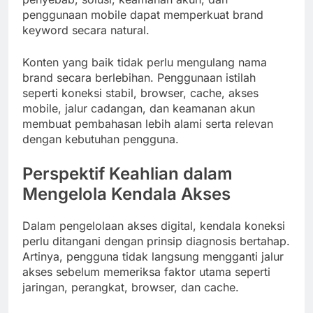
penggunaan mobile dapat memperkuat brand
keyword secara natural.
Konten yang baik tidak perlu mengulang nama
brand secara berlebihan. Penggunaan istilah
seperti koneksi stabil, browser, cache, akses
mobile, jalur cadangan, dan keamanan akun
membuat pembahasan lebih alami serta relevan
dengan kebutuhan pengguna.
Perspektif Keahlian dalam
Mengelola Kendala Akses
Dalam pengelolaan akses digital, kendala koneksi
perlu ditangani dengan prinsip diagnosis bertahap.
Artinya, pengguna tidak langsung mengganti jalur
akses sebelum memeriksa faktor utama seperti
jaringan, perangkat, browser, dan cache.