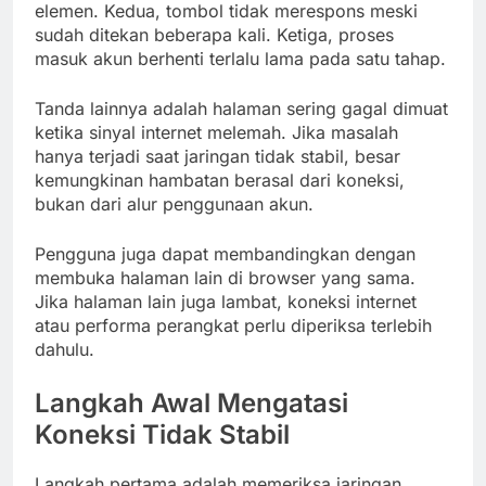
elemen. Kedua, tombol tidak merespons meski
sudah ditekan beberapa kali. Ketiga, proses
masuk akun berhenti terlalu lama pada satu tahap.
Tanda lainnya adalah halaman sering gagal dimuat
ketika sinyal internet melemah. Jika masalah
hanya terjadi saat jaringan tidak stabil, besar
kemungkinan hambatan berasal dari koneksi,
bukan dari alur penggunaan akun.
Pengguna juga dapat membandingkan dengan
membuka halaman lain di browser yang sama.
Jika halaman lain juga lambat, koneksi internet
atau performa perangkat perlu diperiksa terlebih
dahulu.
Langkah Awal Mengatasi
Koneksi Tidak Stabil
Langkah pertama adalah memeriksa jaringan