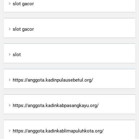
slot gacor
slot gacor
slot
https://anggota.kadinpulausebetul.org/
https://anggota.kadinkabpasangkayu.org/
https://anggota.kadinkablimapuluhkota.org/