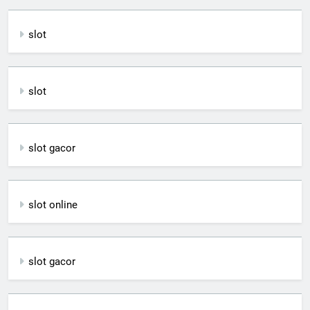
slot
slot
slot gacor
slot online
slot gacor