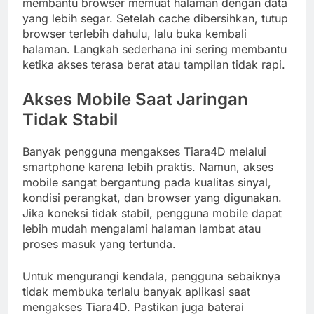
membantu browser memuat halaman dengan data
yang lebih segar. Setelah cache dibersihkan, tutup
browser terlebih dahulu, lalu buka kembali
halaman. Langkah sederhana ini sering membantu
ketika akses terasa berat atau tampilan tidak rapi.
Akses Mobile Saat Jaringan
Tidak Stabil
Banyak pengguna mengakses Tiara4D melalui
smartphone karena lebih praktis. Namun, akses
mobile sangat bergantung pada kualitas sinyal,
kondisi perangkat, dan browser yang digunakan.
Jika koneksi tidak stabil, pengguna mobile dapat
lebih mudah mengalami halaman lambat atau
proses masuk yang tertunda.
Untuk mengurangi kendala, pengguna sebaiknya
tidak membuka terlalu banyak aplikasi saat
mengakses Tiara4D. Pastikan juga baterai