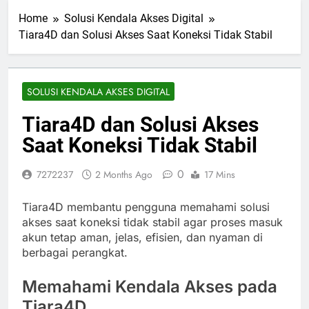
Home
Solusi Kendala Akses Digital
Tiara4D dan Solusi Akses Saat Koneksi Tidak Stabil
SOLUSI KENDALA AKSES DIGITAL
Tiara4D dan Solusi Akses
Saat Koneksi Tidak Stabil
0
7272237
2 Months Ago
17 Mins
Tiara4D membantu pengguna memahami solusi
akses saat koneksi tidak stabil agar proses masuk
akun tetap aman, jelas, efisien, dan nyaman di
berbagai perangkat.
Memahami Kendala Akses pada
Tiara4D