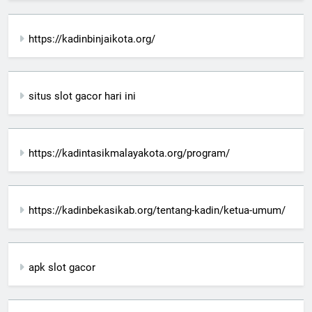
https://kadinbinjaikota.org/
situs slot gacor hari ini
https://kadintasikmalayakota.org/program/
https://kadinbekasikab.org/tentang-kadin/ketua-umum/
apk slot gacor