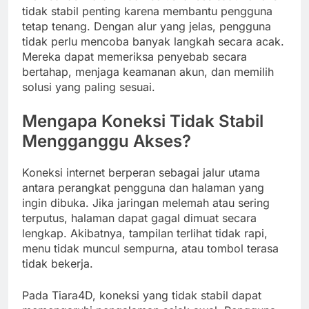
tidak stabil penting karena membantu pengguna
tetap tenang. Dengan alur yang jelas, pengguna
tidak perlu mencoba banyak langkah secara acak.
Mereka dapat memeriksa penyebab secara
bertahap, menjaga keamanan akun, dan memilih
solusi yang paling sesuai.
Mengapa Koneksi Tidak Stabil
Mengganggu Akses?
Koneksi internet berperan sebagai jalur utama
antara perangkat pengguna dan halaman yang
ingin dibuka. Jika jaringan melemah atau sering
terputus, halaman dapat gagal dimuat secara
lengkap. Akibatnya, tampilan terlihat tidak rapi,
menu tidak muncul sempurna, atau tombol terasa
tidak bekerja.
Pada Tiara4D, koneksi yang tidak stabil dapat