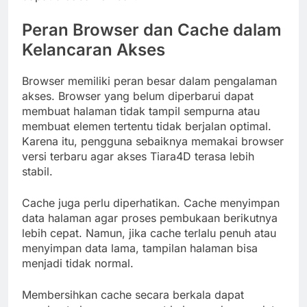
Peran Browser dan Cache dalam
Kelancaran Akses
Browser memiliki peran besar dalam pengalaman
akses. Browser yang belum diperbarui dapat
membuat halaman tidak tampil sempurna atau
membuat elemen tertentu tidak berjalan optimal.
Karena itu, pengguna sebaiknya memakai browser
versi terbaru agar akses Tiara4D terasa lebih
stabil.
Cache juga perlu diperhatikan. Cache menyimpan
data halaman agar proses pembukaan berikutnya
lebih cepat. Namun, jika cache terlalu penuh atau
menyimpan data lama, tampilan halaman bisa
menjadi tidak normal.
Membersihkan cache secara berkala dapat