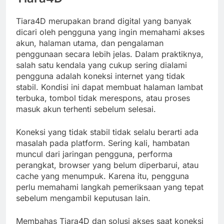
Tiara4D merupakan brand digital yang banyak
dicari oleh pengguna yang ingin memahami akses
akun, halaman utama, dan pengalaman
penggunaan secara lebih jelas. Dalam praktiknya,
salah satu kendala yang cukup sering dialami
pengguna adalah koneksi internet yang tidak
stabil. Kondisi ini dapat membuat halaman lambat
terbuka, tombol tidak merespons, atau proses
masuk akun terhenti sebelum selesai.
Koneksi yang tidak stabil tidak selalu berarti ada
masalah pada platform. Sering kali, hambatan
muncul dari jaringan pengguna, performa
perangkat, browser yang belum diperbarui, atau
cache yang menumpuk. Karena itu, pengguna
perlu memahami langkah pemeriksaan yang tepat
sebelum mengambil keputusan lain.
Membahas Tiara4D dan solusi akses saat koneksi