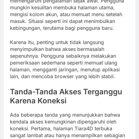
memengaruhi pengalaman sejak awal. Pengguna
mungkin kesulitan membuka halaman utama,
mengisi kolom akun, atau memuat menu setelah
masuk. Situasi seperti ini dapat menimbulkan
kebingungan, terutama bagi pengguna baru.
Karena itu, penting untuk tidak langsung
menyimpulkan bahwa akses bermasalah
sepenuhnya. Pengguna sebaiknya melakukan
pemeriksaan sederhana seperti memuat ulang
halaman, mengganti jaringan, menutup aplikasi
lain, dan mencoba browser yang lebih stabil.
Tanda-Tanda Akses Terganggu
Karena Koneksi
Ada beberapa tanda yang menunjukkan bahwa
kendala akses kemungkinan dipengaruhi oleh
koneksi. Pertama, halaman Tiara4D terbuka
sangat lambat atau hanya menampilkan sebagian