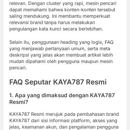
relevan. Dengan cluster yang rapi, mesin pencari
dapat memahami bahwa konten-konten tersebut
saling mendukung. Ini membantu memperkuat
relevansi brand tanpa harus melakukan
pengulangan kata kunci secara berlebihan.
Selain itu, penggunaan heading yang logis, FAQ
yang menjawab pertanyaan umum, serta meta
deskripsi yang jelas akan membuat artikel lebih
mudah dipahami oleh pengguna maupun mesin
pencari.
FAQ Seputar KAYA787 Resmi
1. Apa yang dimaksud dengan KAYA787
Resmi?
KAYA787 Resmi merujuk pada pembahasan brand
KAYA787 dari sisi informasi platform, akses yang
jelas, keamanan akun, dan pengalaman pengguna