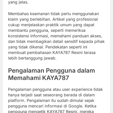
yang jelas.
Membahas keamanan tidak perlu menggunakan
klaim yang berlebihan. Artikel yang profesional
cukup menjelaskan praktik umum yang dapat
membantu pengguna, seperti memeriksa
konsistensi informasi, memahami panduan akses,
dan tidak membagikan detail sensitif kepada pihak
yang tidak dikenal. Pendekatan seperti ini
membuat pembahasan KAYA787 Resmi terasa
lebih bertanggung jawab.
Pengalaman Pengguna dalam
Memahami KAYA787
Pengalaman pengguna atau user experience tidak
hanya terjadi saat seseorang berada di dalam
platform. Pengalaman itu sudah dimulai sejak
pengguna mencari informasi di Google. Ketika
pengguna mengetik KAYA787 Resmi, mereka