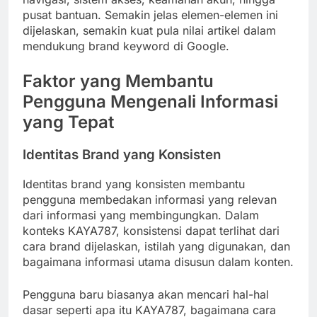
pusat bantuan. Semakin jelas elemen-elemen ini
dijelaskan, semakin kuat pula nilai artikel dalam
mendukung brand keyword di Google.
Faktor yang Membantu
Pengguna Mengenali Informasi
yang Tepat
Identitas Brand yang Konsisten
Identitas brand yang konsisten membantu
pengguna membedakan informasi yang relevan
dari informasi yang membingungkan. Dalam
konteks KAYA787, konsistensi dapat terlihat dari
cara brand dijelaskan, istilah yang digunakan, dan
bagaimana informasi utama disusun dalam konten.
Pengguna baru biasanya akan mencari hal-hal
dasar seperti apa itu KAYA787, bagaimana cara