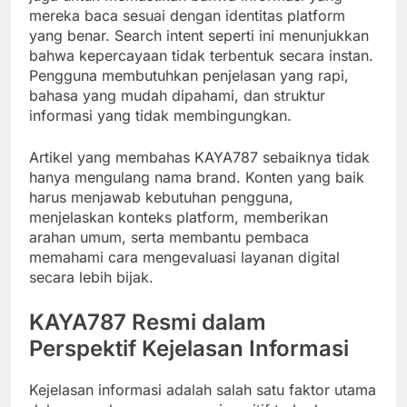
mereka baca sesuai dengan identitas platform
yang benar. Search intent seperti ini menunjukkan
bahwa kepercayaan tidak terbentuk secara instan.
Pengguna membutuhkan penjelasan yang rapi,
bahasa yang mudah dipahami, dan struktur
informasi yang tidak membingungkan.
Artikel yang membahas KAYA787 sebaiknya tidak
hanya mengulang nama brand. Konten yang baik
harus menjawab kebutuhan pengguna,
menjelaskan konteks platform, memberikan
arahan umum, serta membantu pembaca
memahami cara mengevaluasi layanan digital
secara lebih bijak.
KAYA787 Resmi dalam
Perspektif Kejelasan Informasi
Kejelasan informasi adalah salah satu faktor utama