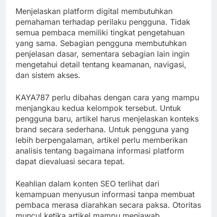
Menjelaskan platform digital membutuhkan
pemahaman terhadap perilaku pengguna. Tidak
semua pembaca memiliki tingkat pengetahuan
yang sama. Sebagian pengguna membutuhkan
penjelasan dasar, sementara sebagian lain ingin
mengetahui detail tentang keamanan, navigasi,
dan sistem akses.
KAYA787 perlu dibahas dengan cara yang mampu
menjangkau kedua kelompok tersebut. Untuk
pengguna baru, artikel harus menjelaskan konteks
brand secara sederhana. Untuk pengguna yang
lebih berpengalaman, artikel perlu memberikan
analisis tentang bagaimana informasi platform
dapat dievaluasi secara tepat.
Keahlian dalam konten SEO terlihat dari
kemampuan menyusun informasi tanpa membuat
pembaca merasa diarahkan secara paksa. Otoritas
muncul ketika artikel mampu menjawab