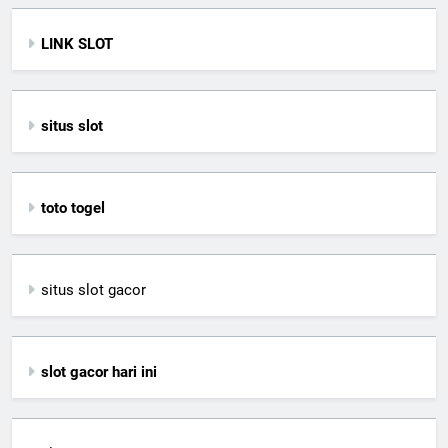
LINK SLOT
situs slot
toto togel
situs slot gacor
slot gacor hari ini