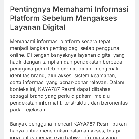
Pentingnya Memahami Informasi
Platform Sebelum Mengakses
Layanan Digital
Memahami informasi platform secara tepat
menjadi langkah penting bagi setiap pengguna
online. Di tengah banyaknya layanan digital yang
hadir dengan tampilan dan pendekatan berbeda,
pengguna perlu lebih cermat dalam mengenali
identitas brand, alur akses, sistem keamanan,
serta informasi yang benar-benar relevan. Dalam
konteks ini, KAYA787 Resmi dapat dibahas
sebagai brand yang perlu dipahami melalui
pendekatan informatif, terstruktur, dan berorientasi
pada kejelasan.
Banyak pengguna mencari KAYA787 Resmi bukan
hanya untuk menemukan halaman akses, tetapi
juga untuk memastikan bahwa informasi yang