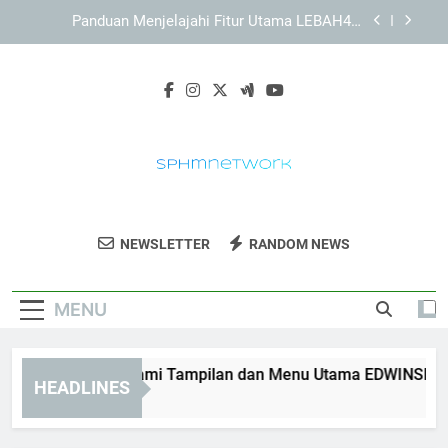
Skip
Panduan Memahami Fitur Utama EDWINSLOT
to
untuk Pengguna Baru secara Praktis
content
Panduan Memahami Fitur Utama LEBAH4D untuk
Pengguna Baru secara Praktis
Panduan Memahami Tampilan dan Menu Utama
EDWINSLOT
Panduan Menjelajahi Fitur Utama LEBAH4D
secara Efisien
Panduan Memahami Fitur Utama EDWINSLOT
untuk Pengguna Baru secara Praktis
SPHM Network
SPHM Network Memberikan Informasi Dan
Panduan Memahami Fitur Utama LEBAH4D untuk
NEWSLETTER
RANDOM NEWS
Pengguna Baru secara Praktis
Berita Terkini Untuk Masyarakat Modern.
Sumber Informasi Terpercaya.
MENU
nduan Memahami Tampilan dan Menu Utama EDWINSLOT
HEADLINES
Weeks Ago