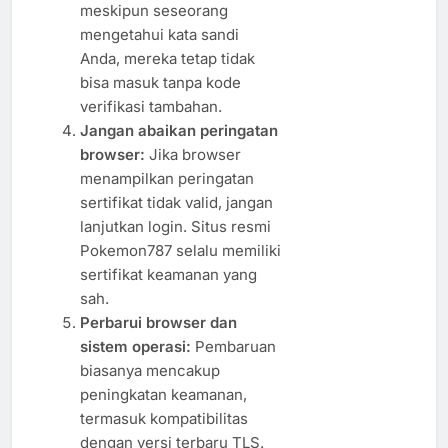
meskipun seseorang
mengetahui kata sandi
Anda, mereka tetap tidak
bisa masuk tanpa kode
verifikasi tambahan.
Jangan abaikan peringatan
browser:
Jika browser
menampilkan peringatan
sertifikat tidak valid, jangan
lanjutkan login. Situs resmi
Pokemon787 selalu memiliki
sertifikat keamanan yang
sah.
Perbarui browser dan
sistem operasi:
Pembaruan
biasanya mencakup
peningkatan keamanan,
termasuk kompatibilitas
dengan versi terbaru TLS.