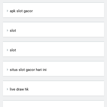
apk slot gacor
slot
slot
situs slot gacor hari ini
live draw hk