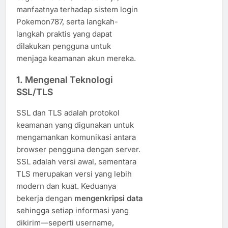
manfaatnya terhadap sistem login
Pokemon787, serta langkah-
langkah praktis yang dapat
dilakukan pengguna untuk
menjaga keamanan akun mereka.
1. Mengenal Teknologi
SSL/TLS
SSL dan TLS adalah protokol
keamanan yang digunakan untuk
mengamankan komunikasi antara
browser pengguna dengan server.
SSL adalah versi awal, sementara
TLS merupakan versi yang lebih
modern dan kuat. Keduanya
bekerja dengan
mengenkripsi data
sehingga setiap informasi yang
dikirim—seperti username,