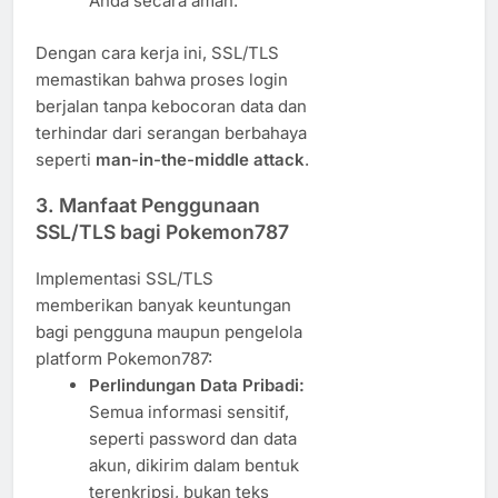
Anda secara aman.
Dengan cara kerja ini, SSL/TLS
memastikan bahwa proses login
berjalan tanpa kebocoran data dan
terhindar dari serangan berbahaya
seperti
man-in-the-middle attack
.
3. Manfaat Penggunaan
SSL/TLS bagi Pokemon787
Implementasi SSL/TLS
memberikan banyak keuntungan
bagi pengguna maupun pengelola
platform Pokemon787:
Perlindungan Data Pribadi:
Semua informasi sensitif,
seperti password dan data
akun, dikirim dalam bentuk
terenkripsi, bukan teks