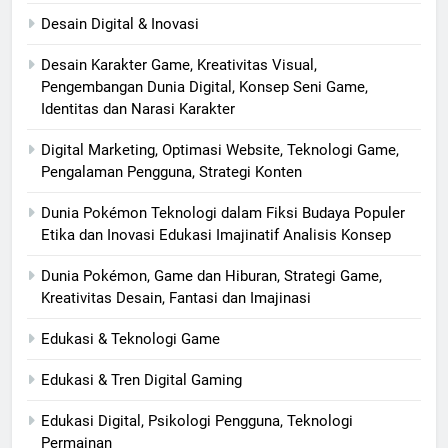
Desain Digital & Inovasi
Desain Karakter Game, Kreativitas Visual,
Pengembangan Dunia Digital, Konsep Seni Game,
Identitas dan Narasi Karakter
Digital Marketing, Optimasi Website, Teknologi Game,
Pengalaman Pengguna, Strategi Konten
Dunia Pokémon Teknologi dalam Fiksi Budaya Populer
Etika dan Inovasi Edukasi Imajinatif Analisis Konsep
Dunia Pokémon, Game dan Hiburan, Strategi Game,
Kreativitas Desain, Fantasi dan Imajinasi
Edukasi & Teknologi Game
Edukasi & Tren Digital Gaming
Edukasi Digital, Psikologi Pengguna, Teknologi
Permainan