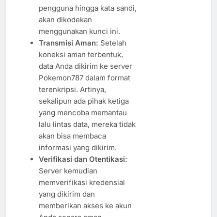
pengguna hingga kata sandi,
akan dikodekan
menggunakan kunci ini.
Transmisi Aman:
Setelah
koneksi aman terbentuk,
data Anda dikirim ke server
Pokemon787 dalam format
terenkripsi. Artinya,
sekalipun ada pihak ketiga
yang mencoba memantau
lalu lintas data, mereka tidak
akan bisa membaca
informasi yang dikirim.
Verifikasi dan Otentikasi:
Server kemudian
memverifikasi kredensial
yang dikirim dan
memberikan akses ke akun