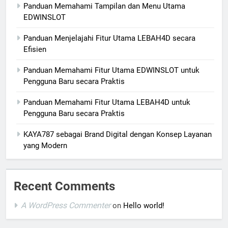
Panduan Memahami Tampilan dan Menu Utama
EDWINSLOT
Panduan Menjelajahi Fitur Utama LEBAH4D secara
Efisien
Panduan Memahami Fitur Utama EDWINSLOT untuk
Pengguna Baru secara Praktis
Panduan Memahami Fitur Utama LEBAH4D untuk
Pengguna Baru secara Praktis
KAYA787 sebagai Brand Digital dengan Konsep Layanan
yang Modern
Recent Comments
A WordPress Commenter
on
Hello world!