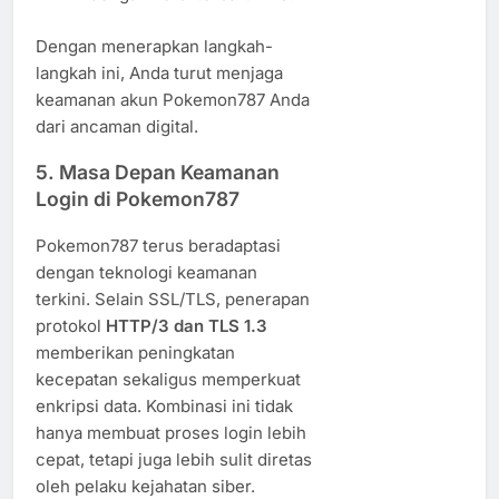
Dengan menerapkan langkah-
langkah ini, Anda turut menjaga
keamanan akun Pokemon787 Anda
dari ancaman digital.
5. Masa Depan Keamanan
Login di Pokemon787
Pokemon787 terus beradaptasi
dengan teknologi keamanan
terkini. Selain SSL/TLS, penerapan
protokol
HTTP/3 dan TLS 1.3
memberikan peningkatan
kecepatan sekaligus memperkuat
enkripsi data. Kombinasi ini tidak
hanya membuat proses login lebih
cepat, tetapi juga lebih sulit diretas
oleh pelaku kejahatan siber.