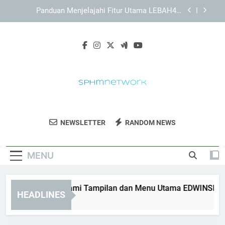
Skip
Panduan Memahami Fitur Utama EDWINSLOT
to
untuk Pengguna Baru secara Praktis
content
Panduan Memahami Fitur Utama LEBAH4D untuk
Pengguna Baru secara Praktis
Panduan Memahami Tampilan dan Menu Utama
EDWINSLOT
Panduan Menjelajahi Fitur Utama LEBAH4D
secara Efisien
Panduan Memahami Fitur Utama EDWINSLOT
untuk Pengguna Baru secara Praktis
SPHM Network
SPHM Network Memberikan Informasi Dan
Panduan Memahami Fitur Utama LEBAH4D untuk
NEWSLETTER
RANDOM NEWS
Pengguna Baru secara Praktis
Berita Terkini Untuk Masyarakat Modern.
Sumber Informasi Terpercaya.
MENU
anduan Memahami Tampilan dan Menu Utama EDWINSLOT
HEADLINES
Week Ago