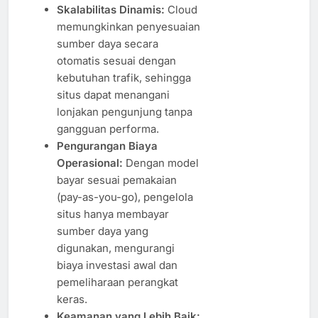
Skalabilitas Dinamis:
Cloud
memungkinkan penyesuaian
sumber daya secara
otomatis sesuai dengan
kebutuhan trafik, sehingga
situs dapat menangani
lonjakan pengunjung tanpa
gangguan performa.
Pengurangan Biaya
Operasional:
Dengan model
bayar sesuai pemakaian
(pay-as-you-go), pengelola
situs hanya membayar
sumber daya yang
digunakan, mengurangi
biaya investasi awal dan
pemeliharaan perangkat
keras.
Keamanan yang Lebih Baik: