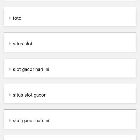
toto
situs slot
slot gacor hari ini
situs slot gacor
slot gacor hari ini