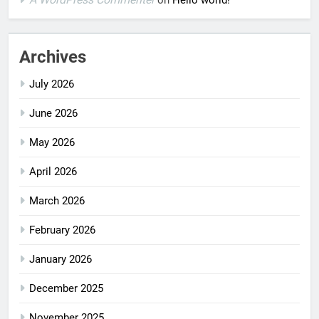
Archives
July 2026
June 2026
May 2026
April 2026
March 2026
February 2026
January 2026
December 2025
November 2025