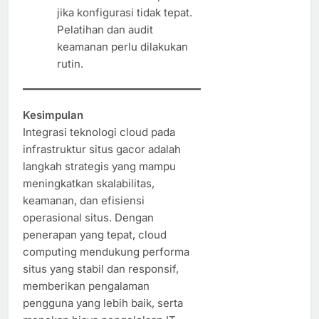
jika konfigurasi tidak tepat.
Pelatihan dan audit
keamanan perlu dilakukan
rutin.
Kesimpulan
Integrasi teknologi cloud pada
infrastruktur situs gacor adalah
langkah strategis yang mampu
meningkatkan skalabilitas,
keamanan, dan efisiensi
operasional situs. Dengan
penerapan yang tepat, cloud
computing mendukung performa
situs yang stabil dan responsif,
memberikan pengalaman
pengguna yang lebih baik, serta