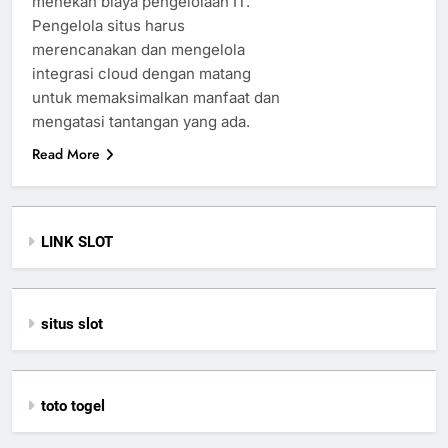
menekan biaya pengelolaan IT.
Pengelola situs harus
merencanakan dan mengelola
integrasi cloud dengan matang
untuk memaksimalkan manfaat dan
mengatasi tantangan yang ada.
Read More
LINK SLOT
situs slot
toto togel