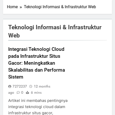
Home
Teknologi Informasi & Infrastruktur Web
Teknologi Informasi & Infrastruktur
Web
Integrasi Teknologi Cloud
pada Infrastruktur Situs
Gacor: Meningkatkan
Skalabilitas dan Performa
Sistem
7272237
12 months
ago
0
6 mins
Artikel ini membahas pentingnya
integrasi teknologi cloud dalam
infrastruktur situs gacor,