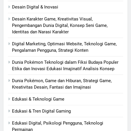
Desain Digital & Inovasi
Desain Karakter Game, Kreativitas Visual,
Pengembangan Dunia Digital, Konsep Seni Game,
Identitas dan Narasi Karakter
Digital Marketing, Optimasi Website, Teknologi Game,
Pengalaman Pengguna, Strategi Konten
Dunia Pokémon Teknologi dalam Fiksi Budaya Populer
Etika dan Inovasi Edukasi Imajinatif Analisis Konsep
Dunia Pokémon, Game dan Hiburan, Strategi Game,
Kreativitas Desain, Fantasi dan Imajinasi
Edukasi & Teknologi Game
Edukasi & Tren Digital Gaming
Edukasi Digital, Psikologi Pengguna, Teknologi
Permainan