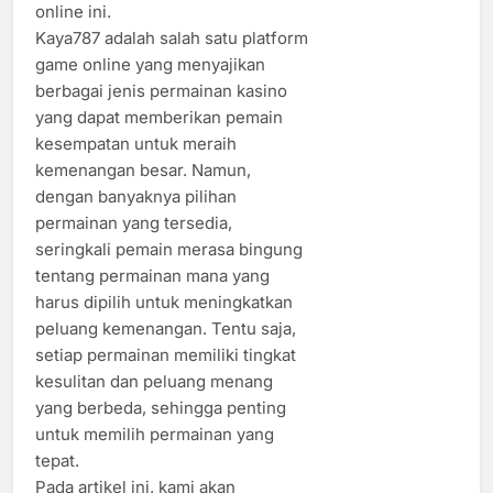
online ini.
Kaya787 adalah salah satu platform
game online yang menyajikan
berbagai jenis permainan kasino
yang dapat memberikan pemain
kesempatan untuk meraih
kemenangan besar. Namun,
dengan banyaknya pilihan
permainan yang tersedia,
seringkali pemain merasa bingung
tentang permainan mana yang
harus dipilih untuk meningkatkan
peluang kemenangan. Tentu saja,
setiap permainan memiliki tingkat
kesulitan dan peluang menang
yang berbeda, sehingga penting
untuk memilih permainan yang
tepat.
Pada artikel ini, kami akan