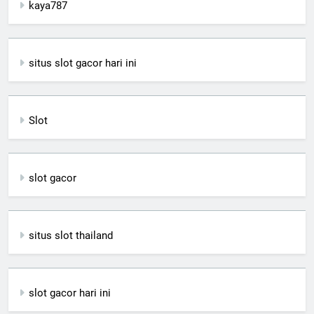
kaya787
situs slot gacor hari ini
Slot
slot gacor
situs slot thailand
slot gacor hari ini