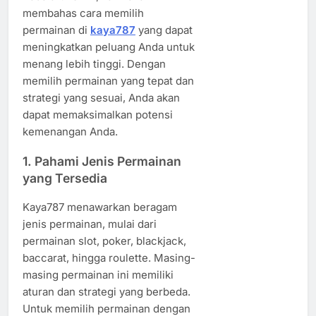
membahas cara memilih
permainan di
kaya787
yang dapat
meningkatkan peluang Anda untuk
menang lebih tinggi. Dengan
memilih permainan yang tepat dan
strategi yang sesuai, Anda akan
dapat memaksimalkan potensi
kemenangan Anda.
1.
Pahami Jenis Permainan
yang Tersedia
Kaya787 menawarkan beragam
jenis permainan, mulai dari
permainan slot, poker, blackjack,
baccarat, hingga roulette. Masing-
masing permainan ini memiliki
aturan dan strategi yang berbeda.
Untuk memilih permainan dengan