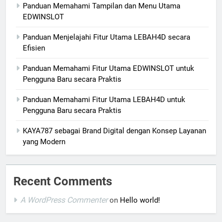
Panduan Memahami Tampilan dan Menu Utama
EDWINSLOT
Panduan Menjelajahi Fitur Utama LEBAH4D secara
Efisien
Panduan Memahami Fitur Utama EDWINSLOT untuk
Pengguna Baru secara Praktis
Panduan Memahami Fitur Utama LEBAH4D untuk
Pengguna Baru secara Praktis
KAYA787 sebagai Brand Digital dengan Konsep Layanan
yang Modern
Recent Comments
A WordPress Commenter
on
Hello world!