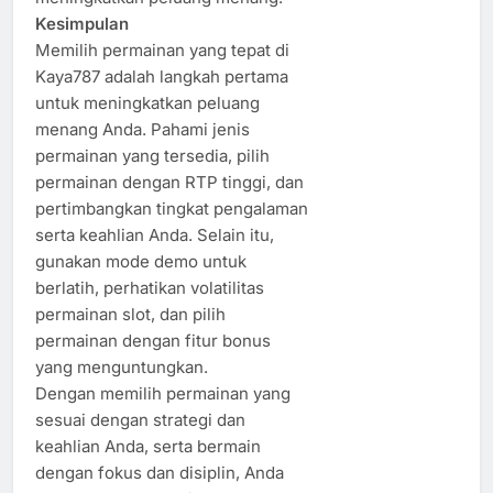
Kesimpulan
Memilih permainan yang tepat di
Kaya787 adalah langkah pertama
untuk meningkatkan peluang
menang Anda. Pahami jenis
permainan yang tersedia, pilih
permainan dengan RTP tinggi, dan
pertimbangkan tingkat pengalaman
serta keahlian Anda. Selain itu,
gunakan mode demo untuk
berlatih, perhatikan volatilitas
permainan slot, dan pilih
permainan dengan fitur bonus
yang menguntungkan.
Dengan memilih permainan yang
sesuai dengan strategi dan
keahlian Anda, serta bermain
dengan fokus dan disiplin, Anda