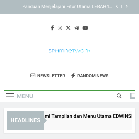
Skip
Panduan Memahami Fitur Utama EDWINSLOT
to
untuk Pengguna Baru secara Praktis
content
Panduan Memahami Fitur Utama LEBAH4D untuk
Pengguna Baru secara Praktis
Panduan Memahami Tampilan dan Menu Utama
EDWINSLOT
Panduan Menjelajahi Fitur Utama LEBAH4D
secara Efisien
Panduan Memahami Fitur Utama EDWINSLOT
untuk Pengguna Baru secara Praktis
SPHM Network
SPHM Network Memberikan Informasi Dan
Panduan Memahami Fitur Utama LEBAH4D untuk
NEWSLETTER
RANDOM NEWS
Pengguna Baru secara Praktis
Berita Terkini Untuk Masyarakat Modern.
Sumber Informasi Terpercaya.
MENU
nduan Memahami Tampilan dan Menu Utama EDWINSLOT
HEADLINES
Weeks Ago