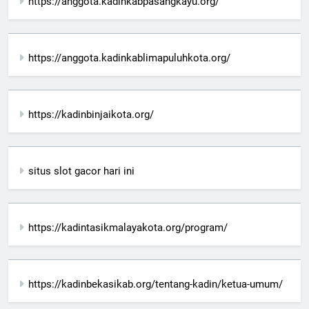
https://anggota.kadinkabpasangkayu.org/
https://anggota.kadinkablimapuluhkota.org/
https://kadinbinjaikota.org/
situs slot gacor hari ini
https://kadintasikmalayakota.org/program/
https://kadinbekasikab.org/tentang-kadin/ketua-umum/