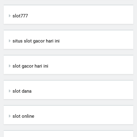
slot777
situs slot gacor hari ini
slot gacor hari ini
slot dana
slot online