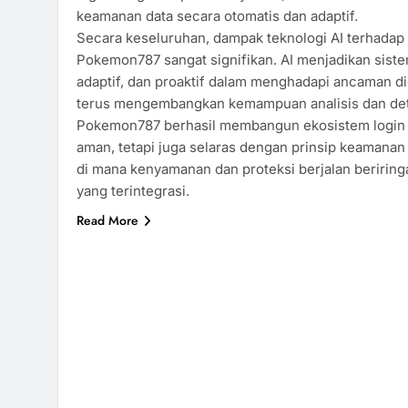
keamanan data secara otomatis dan adaptif.
Secara keseluruhan, dampak teknologi AI terhadap
Pokemon787 sangat signifikan. AI menjadikan siste
adaptif, dan proaktif dalam menghadapi ancaman d
terus mengembangkan kemampuan analisis dan det
Pokemon787 berhasil membangun ekosistem login 
aman, tetapi juga selaras dengan prinsip keamanan
di mana kenyamanan dan proteksi berjalan beriring
yang terintegrasi.
Read More