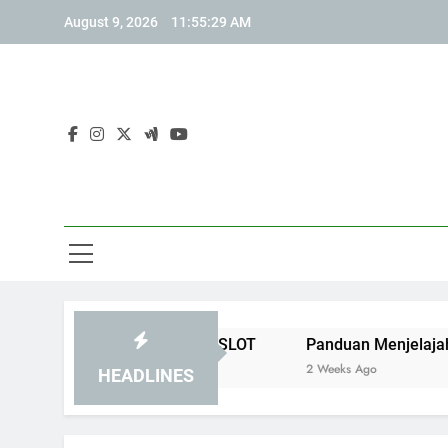
Skip
August 9, 2026
11:55:30 AM
to
content
SP
SPHM Netw
enu Utama EDWINSLOT
Panduan Menjelajahi Fitur Utam
2 Weeks Ago
HEADLINES