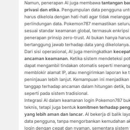
Namun, penerapan AI juga membawa
tantangan ba
privasi dan etika
. Pengumpulan data pengguna untu
harus dikelola dengan hati-hati agar tidak melangga
perlindungan data. Pokemon787 memastikan seluru
sesuai standar keamanan global, termasuk enkripsi
penerapan prinsip zero-trust. AI bukan hanya harus 
bertanggung jawab terhadap data yang dikelolanya.
Dari sisi operasional, AI juga meningkatkan
kecepat
ancaman keamanan
. Ketika sistem mendeteksi po
dapat mengambil tindakan otomatis seperti menan
memblokir alamat IP, atau mengirimkan laporan ke
peninjauan lebih lanjut. Kemampuan ini menjadika
tanggap terhadap ancaman dalam hitungan detik, bu
seperti pada sistem tradisional.
Integrasi AI dalam keamanan login Pokemon787 buk
teknis, tetapi juga bentuk
komitmen terhadap pen
yang lebih aman dan lancar
. AI bekerja di balik la
data pengguna, tanpa mengorbankan kemudahan a
login dengan cepat dan nyaman, sementara sistem