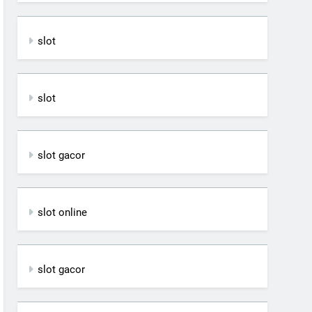
slot
slot
slot gacor
slot online
slot gacor