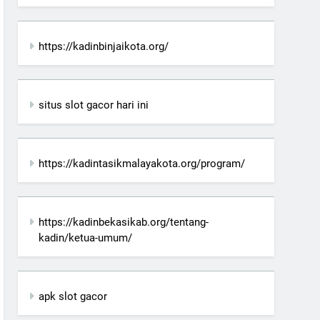
https://kadinbinjaikota.org/
situs slot gacor hari ini
https://kadintasikmalayakota.org/program/
https://kadinbekasikab.org/tentang-
kadin/ketua-umum/
apk slot gacor