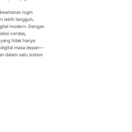
 keamanan login
m lebih tangguh,
igital modern. Dengan
eksi cerdas,
yang tidak hanya
 digital masa depan—
an dalam satu sistem