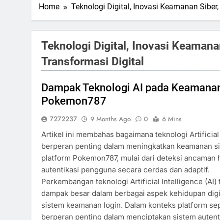
Home
Teknologi Digital, Inovasi Keamanan Siber
Teknologi Digital, Inovasi Keaman
Transformasi Digital
Dampak Teknologi AI pada Keamanan
Pokemon787
7272237
9 Months Ago
0
6 Mins
Artikel ini membahas bagaimana teknologi Artificial 
berperan penting dalam meningkatkan keamanan sis
platform Pokemon787, mulai dari deteksi ancaman
autentikasi pengguna secara cerdas dan adaptif.
Perkembangan teknologi Artificial Intelligence (AI
dampak besar dalam berbagai aspek kehidupan digi
sistem keamanan login. Dalam konteks platform se
berperan penting dalam menciptakan sistem autenti