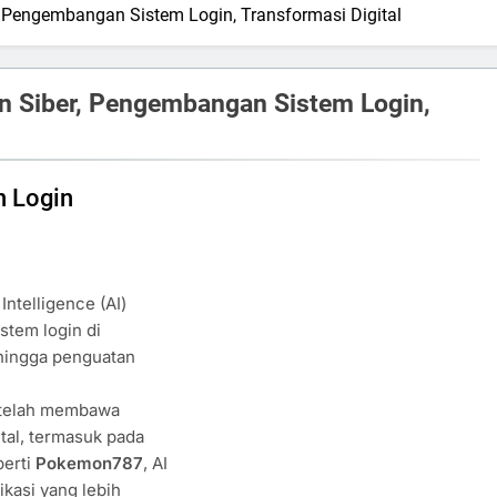
, Pengembangan Sistem Login, Transformasi Digital
an Siber, Pengembangan Sistem Login,
 Login
Intelligence (AI)
tem login di
 hingga penguatan
) telah membawa
tal, termasuk pada
perti
Pokemon787
, AI
kasi yang lebih