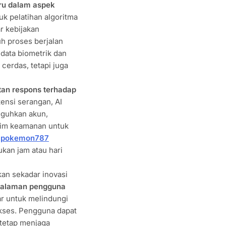
ru dalam aspek
k pelatihan algoritma
r kebijakan
h proses berjalan
 data biometrik dan
cerdas, tetapi juga
an respons terhadap
tensi serangan, AI
gguhkan akun,
 tim keamanan untuk
n
pokemon787
kan jam atau hari
an sekadar inovasi
galaman pengguna
yar untuk melindungi
kses. Pengguna dapat
 tetap menjaga