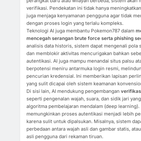
perangkat baru atau wilayah berbeda, sistem akan 
verifikasi. Pendekatan ini tidak hanya meningkatka
juga menjaga kenyamanan pengguna agar tidak me
dengan proses login yang terlalu kompleks.
Teknologi AI juga membantu Pokemon787 dalam
me
mencegah serangan brute force serta phishing sec
analisis data historis, sistem dapat mengenali pola
dan memblokir aktivitas mencurigakan bahkan seb
autentikasi. AI juga mampu menandai situs palsu at
berpotensi meniru antarmuka login resmi, melindu
pencurian kredensial. Ini memberikan lapisan per
yang sulit dicapai oleh sistem keamanan konvensio
Di sisi lain, AI mendukung pengembangan
verifika
seperti pengenalan wajah, suara, dan sidik jari ya
algoritma pembelajaran mendalam (deep learning). 
memungkinkan proses autentikasi menjadi lebih p
karena sulit untuk dipalsukan. Misalnya, sistem da
perbedaan antara wajah asli dan gambar statis, a
asli pengguna dari rekaman tiruan.