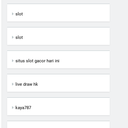
slot
slot
situs slot gacor hari ini
live draw hk
kaya787