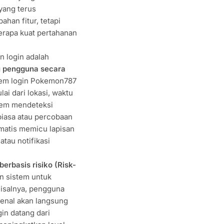
yang terus
han fitur, tetapi
erapa kuat pertahanan
n login adalah
u pengguna secara
stem login Pokemon787
i dari lokasi, waktu
stem mendeteksi
 biasa atau percobaan
matis memicu lapisan
atau notifikasi
rbasis risiko (Risk-
n sistem untuk
 Misalnya, pengguna
kenal akan langsung
in datang dari