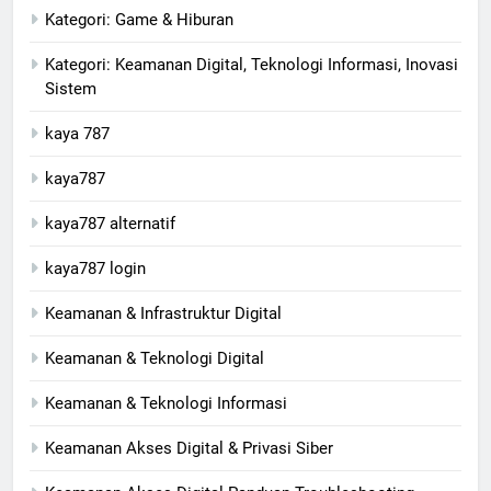
Kategori: Game & Hiburan
Kategori: Keamanan Digital, Teknologi Informasi, Inovasi
Sistem
kaya 787
kaya787
kaya787 alternatif
kaya787 login
Keamanan & Infrastruktur Digital
Keamanan & Teknologi Digital
Keamanan & Teknologi Informasi
Keamanan Akses Digital & Privasi Siber