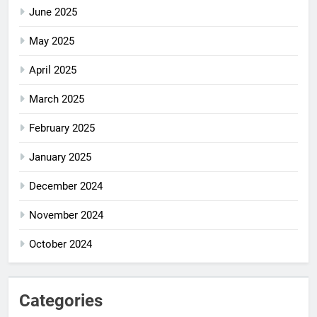
June 2025
May 2025
April 2025
March 2025
February 2025
January 2025
December 2024
November 2024
October 2024
Categories