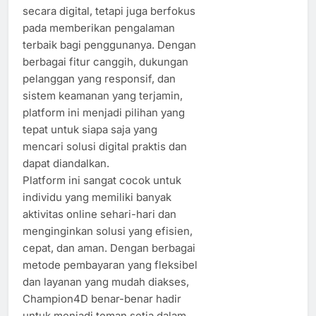
secara digital, tetapi juga berfokus
pada memberikan pengalaman
terbaik bagi penggunanya. Dengan
berbagai fitur canggih, dukungan
pelanggan yang responsif, dan
sistem keamanan yang terjamin,
platform ini menjadi pilihan yang
tepat untuk siapa saja yang
mencari solusi digital praktis dan
dapat diandalkan.
Platform ini sangat cocok untuk
individu yang memiliki banyak
aktivitas online sehari-hari dan
menginginkan solusi yang efisien,
cepat, dan aman. Dengan berbagai
metode pembayaran yang fleksibel
dan layanan yang mudah diakses,
Champion4D benar-benar hadir
untuk menjadi teman setia dalam