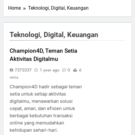
Home
Teknologi, Digital, Keuangan
Teknologi, Digital, Keuangan
Champion4D, Teman Setia
Aktivitas Digitalmu
7272237
1 year ago
0
6
mins
Champion4D hadir sebagai teman
setia untuk setiap aktivitas
digitalmu, menawarkan solusi
cepat, aman, dan efisien untuk
berbagai kebutuhan transaksi
online yang memudahkan
kehidupan sehari-hari.