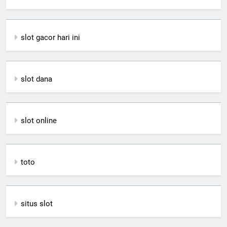
slot gacor hari ini
slot dana
slot online
toto
situs slot