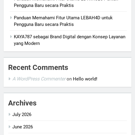
Pengguna Baru secara Praktis
Panduan Memahami Fitur Utama LEBAH4D untuk
Pengguna Baru secara Praktis
KAYA787 sebagai Brand Digital dengan Konsep Layanan
yang Modern
Recent Comments
A WordPress Commenter
on
Hello world!
Archives
July 2026
June 2026