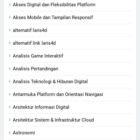
Akses Digital dan Fleksibilitas Platform
Akses Mobile dan Tampilan Responsif
alternatif laris4d
alternatif link laris4d
Analisis Game Interaktif
Analisis Pertandingan
Analisis Teknologi & Hiburan Digital
Antarmuka Platform dan Orientasi Navigasi
Arsitektur Informasi Digital
Arsitektur Sistem & Infrastruktur Cloud
Astronomi