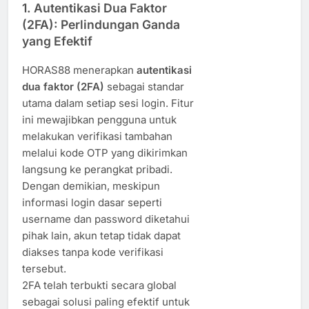
1. Autentikasi Dua Faktor
(2FA): Perlindungan Ganda
yang Efektif
HORAS88 menerapkan
autentikasi
dua faktor (2FA)
sebagai standar
utama dalam setiap sesi login. Fitur
ini mewajibkan pengguna untuk
melakukan verifikasi tambahan
melalui kode OTP yang dikirimkan
langsung ke perangkat pribadi.
Dengan demikian, meskipun
informasi login dasar seperti
username dan password diketahui
pihak lain, akun tetap tidak dapat
diakses tanpa kode verifikasi
tersebut.
2FA telah terbukti secara global
sebagai solusi paling efektif untuk