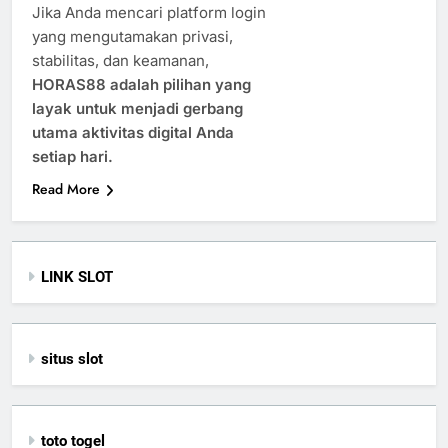
Jika Anda mencari platform login
yang mengutamakan privasi,
stabilitas, dan keamanan,
HORAS88 adalah pilihan yang
layak untuk menjadi gerbang
utama aktivitas digital Anda
setiap hari.
Read More
LINK SLOT
situs slot
toto togel