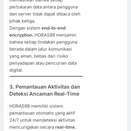
pertukaran data antara pengguna
dan server tidak dapat dibaca oleh
pihak ketiga.
Dengan sistem
end-to-end
encryption
, HORAS88 menjamin
bahwa setiap tindakan pengguna
berada dalam jalur komunikasi
yang aman, bebas dari risiko
penyadapan atau pencurian data
digital.
3. Pemantauan Aktivitas dan
Deteksi Ancaman Real-Time
HORAS88 memiliki sistem
pemantauan otomatis yang aktif
24/7 untuk mendeteksi aktivitas
mencurigakan secara
real-time
.