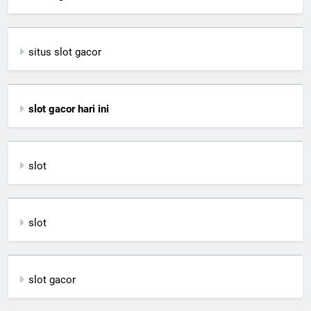
situs slot gacor
slot gacor hari ini
slot
slot
slot gacor