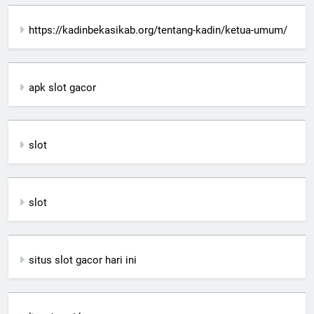
https://kadinbekasikab.org/tentang-kadin/ketua-umum/
apk slot gacor
slot
slot
situs slot gacor hari ini