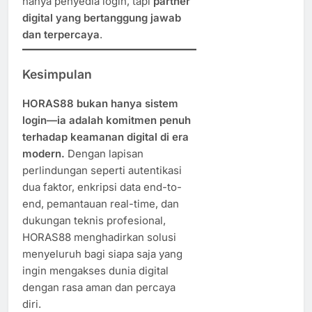
hanya penyedia login, tapi
partner
digital yang bertanggung jawab
dan terpercaya
.
Kesimpulan
HORAS88 bukan hanya sistem
login—ia adalah komitmen penuh
terhadap keamanan digital di era
modern.
Dengan lapisan
perlindungan seperti autentikasi
dua faktor, enkripsi data end-to-
end, pemantauan real-time, dan
dukungan teknis profesional,
HORAS88 menghadirkan solusi
menyeluruh bagi siapa saja yang
ingin mengakses dunia digital
dengan rasa aman dan percaya
diri.