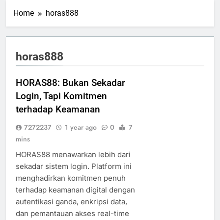
Home
horas888
horas888
HORAS88: Bukan Sekadar
Login, Tapi Komitmen
terhadap Keamanan
7272237
1 year ago
0
7
mins
HORAS88 menawarkan lebih dari
sekadar sistem login. Platform ini
menghadirkan komitmen penuh
terhadap keamanan digital dengan
autentikasi ganda, enkripsi data,
dan pemantauan akses real-time