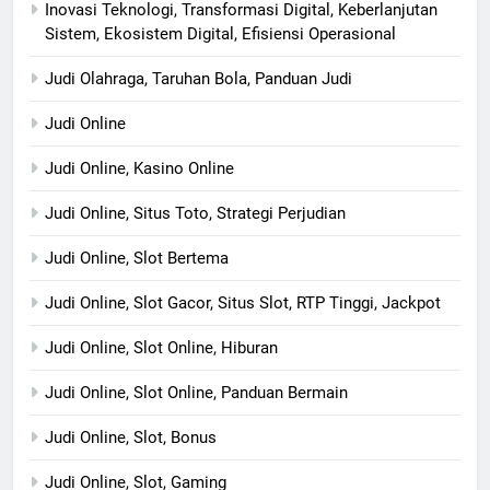
Inovasi Teknologi, Transformasi Digital, Keberlanjutan
Sistem, Ekosistem Digital, Efisiensi Operasional
Judi Olahraga, Taruhan Bola, Panduan Judi
Judi Online
Judi Online, Kasino Online
Judi Online, Situs Toto, Strategi Perjudian
Judi Online, Slot Bertema
Judi Online, Slot Gacor, Situs Slot, RTP Tinggi, Jackpot
Judi Online, Slot Online, Hiburan
Judi Online, Slot Online, Panduan Bermain
Judi Online, Slot, Bonus
Judi Online, Slot, Gaming