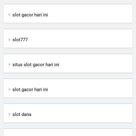
slot gacor hari ini
slot777
situs slot gacor hari ini
slot gacor hari ini
slot dana