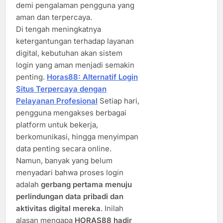
demi pengalaman pengguna yang
aman dan terpercaya.
Di tengah meningkatnya
ketergantungan terhadap layanan
digital, kebutuhan akan sistem
login yang aman menjadi semakin
penting.
Horas88: Alternatif Login
Situs Terpercaya dengan
Pelayanan Profesional
Setiap hari,
pengguna mengakses berbagai
platform untuk bekerja,
berkomunikasi, hingga menyimpan
data penting secara online.
Namun, banyak yang belum
menyadari bahwa proses login
adalah
gerbang pertama menuju
perlindungan data pribadi dan
aktivitas digital mereka
. Inilah
alasan mengapa
HORAS88 hadir