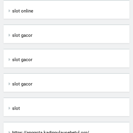
slot online
slot gacor
slot gacor
slot gacor
slot
https://anggota.kadinpulausebetul.org/