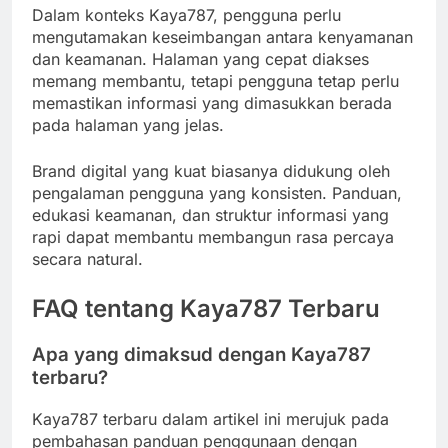
Dalam konteks Kaya787, pengguna perlu
mengutamakan keseimbangan antara kenyamanan
dan keamanan. Halaman yang cepat diakses
memang membantu, tetapi pengguna tetap perlu
memastikan informasi yang dimasukkan berada
pada halaman yang jelas.
Brand digital yang kuat biasanya didukung oleh
pengalaman pengguna yang konsisten. Panduan,
edukasi keamanan, dan struktur informasi yang
rapi dapat membantu membangun rasa percaya
secara natural.
FAQ tentang Kaya787 Terbaru
Apa yang dimaksud dengan Kaya787
terbaru?
Kaya787 terbaru dalam artikel ini merujuk pada
pembahasan panduan penggunaan dengan