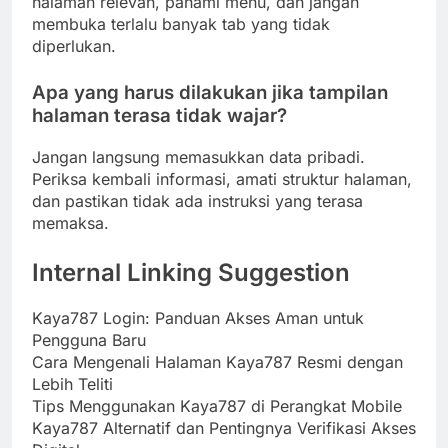
halaman relevan, pahami menu, dan jangan
membuka terlalu banyak tab yang tidak
diperlukan.
Apa yang harus dilakukan jika tampilan
halaman terasa tidak wajar?
Jangan langsung memasukkan data pribadi.
Periksa kembali informasi, amati struktur halaman,
dan pastikan tidak ada instruksi yang terasa
memaksa.
Internal Linking Suggestion
Kaya787 Login: Panduan Akses Aman untuk
Pengguna Baru
Cara Mengenali Halaman Kaya787 Resmi dengan
Lebih Teliti
Tips Menggunakan Kaya787 di Perangkat Mobile
Kaya787 Alternatif dan Pentingnya Verifikasi Akses