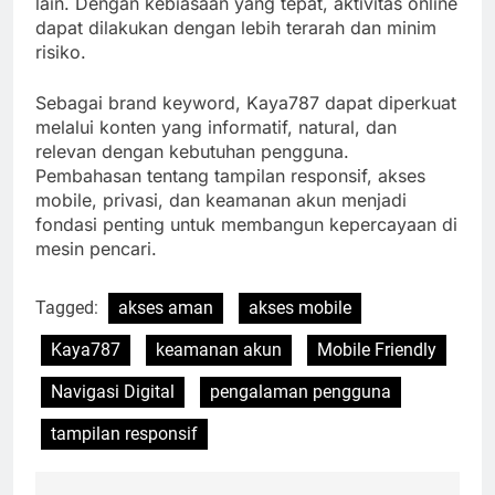
lain. Dengan kebiasaan yang tepat, aktivitas online
dapat dilakukan dengan lebih terarah dan minim
risiko.
Sebagai brand keyword, Kaya787 dapat diperkuat
melalui konten yang informatif, natural, dan
relevan dengan kebutuhan pengguna.
Pembahasan tentang tampilan responsif, akses
mobile, privasi, dan keamanan akun menjadi
fondasi penting untuk membangun kepercayaan di
mesin pencari.
Tagged:
akses aman
akses mobile
Kaya787
keamanan akun
Mobile Friendly
Navigasi Digital
pengalaman pengguna
tampilan responsif