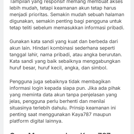
Tampilan yang responsif memang membuat akses
lebih mudah, tetapi keamanan akun tetap harus
menjadi prioritas. Semakin mudah sebuah halaman
digunakan, semakin penting bagi pengguna untuk
tetap teliti sebelum memasukkan informasi pribadi.
Gunakan kata sandi yang kuat dan berbeda dari
akun lain. Hindari kombinasi sederhana seperti
tanggal lahir, nama pribadi, atau angka berurutan.
Kata sandi yang baik sebaiknya menggabungkan
huruf besar, huruf kecil, angka, dan simbol.
Pengguna juga sebaiknya tidak membagikan
informasi login kepada siapa pun. Jika ada pihak
yang meminta data akun tanpa penjelasan yang
jelas, pengguna perlu berhenti dan menilai
situasinya terlebih dahulu. Prinsip keamanan ini
penting saat menggunakan Kaya787 maupun
platform digital lainnya.