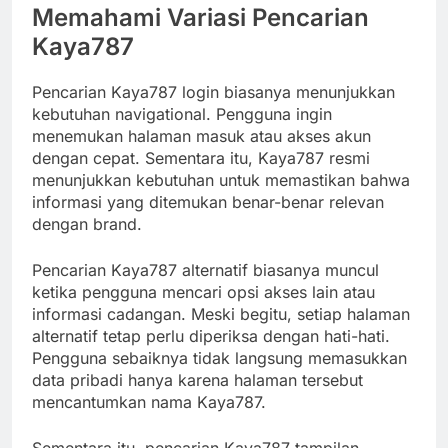
Memahami Variasi Pencarian
Kaya787
Pencarian Kaya787 login biasanya menunjukkan
kebutuhan navigational. Pengguna ingin
menemukan halaman masuk atau akses akun
dengan cepat. Sementara itu, Kaya787 resmi
menunjukkan kebutuhan untuk memastikan bahwa
informasi yang ditemukan benar-benar relevan
dengan brand.
Pencarian Kaya787 alternatif biasanya muncul
ketika pengguna mencari opsi akses lain atau
informasi cadangan. Meski begitu, setiap halaman
alternatif tetap perlu diperiksa dengan hati-hati.
Pengguna sebaiknya tidak langsung memasukkan
data pribadi hanya karena halaman tersebut
mencantumkan nama Kaya787.
Sementara itu, pencarian Kaya787 tampilan