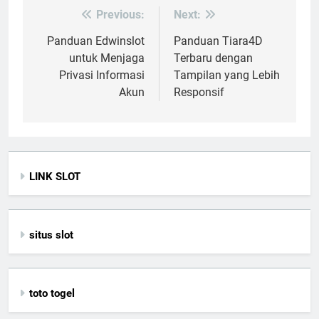
Previous:
Next:
Post
navigation
Panduan Edwinslot
Panduan Tiara4D
untuk Menjaga
Terbaru dengan
Privasi Informasi
Tampilan yang Lebih
Akun
Responsif
LINK SLOT
situs slot
toto togel