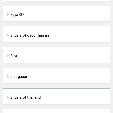
kaya787
situs slot gacor hari ini
Slot
slot gacor
situs slot thailand