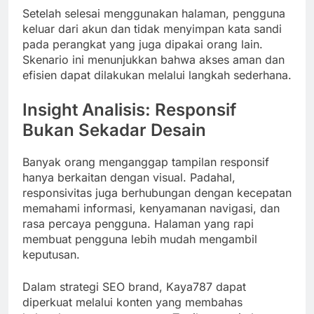
Setelah selesai menggunakan halaman, pengguna
keluar dari akun dan tidak menyimpan kata sandi
pada perangkat yang juga dipakai orang lain.
Skenario ini menunjukkan bahwa akses aman dan
efisien dapat dilakukan melalui langkah sederhana.
Insight Analisis: Responsif
Bukan Sekadar Desain
Banyak orang menganggap tampilan responsif
hanya berkaitan dengan visual. Padahal,
responsivitas juga berhubungan dengan kecepatan
memahami informasi, kenyamanan navigasi, dan
rasa percaya pengguna. Halaman yang rapi
membuat pengguna lebih mudah mengambil
keputusan.
Dalam strategi SEO brand, Kaya787 dapat
diperkuat melalui konten yang membahas