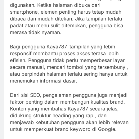
digunakan. Ketika halaman dibuka dari
smartphone, elemen penting harus tetap mudah
dibaca dan mudah ditekan. Jika tampilan terlalu
padat atau menu sulit ditemukan, pengguna bisa
merasa tidak nyaman.
Bagi pengguna Kaya787, tampilan yang lebih
responsif membantu proses akses terasa lebih
efisien. Pengguna tidak perlu memperbesar layar
secara manual, mencari tombol yang tersembunyi,
atau berpindah halaman terlalu sering hanya untuk
menemukan informasi dasar.
Dari sisi SEO, pengalaman pengguna juga menjadi
faktor penting dalam membangun kualitas brand.
Konten yang membahas Kaya787 secara jelas,
didukung struktur heading yang rapi, dan
menjawab kebutuhan pengguna akan lebih relevan
untuk memperkuat brand keyword di Google.