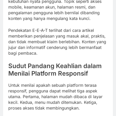
kebutuhan nyata pengguna. Topik seperti akses
mobile, keamanan akun, halaman resmi, dan
pengalaman pengguna lebih bernilai dibanding
konten yang hanya mengulang kata kunci.
Pendekatan E-E-A-T terlihat dari cara artikel
memberikan penjelasan yang masuk akal, praktis,
dan tidak membuat klaim berlebihan. Konten yang
jujur dan informatif cenderung lebih bermanfaat
bagi pembaca.
Sudut Pandang Keahlian dalam
Menilai Platform Responsif
Untuk menilai apakah sebuah platform terasa
responsif, pengguna dapat melihat tiga aspek
utama. Pertama, halaman mudah dibaca di layar
kecil. Kedua, menu mudah ditemukan. Ketiga,
proses akses tidak membingungkan.