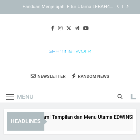
Skip
Panduan Memahami Fitur Utama EDWINSLOT
to
untuk Pengguna Baru secara Praktis
content
Panduan Memahami Fitur Utama LEBAH4D untuk
Pengguna Baru secara Praktis
Panduan Memahami Tampilan dan Menu Utama
EDWINSLOT
Panduan Menjelajahi Fitur Utama LEBAH4D
secara Efisien
Panduan Memahami Fitur Utama EDWINSLOT
untuk Pengguna Baru secara Praktis
SPHM Network
SPHM Network Memberikan Informasi Dan
Panduan Memahami Fitur Utama LEBAH4D untuk
NEWSLETTER
RANDOM NEWS
Pengguna Baru secara Praktis
Berita Terkini Untuk Masyarakat Modern.
Sumber Informasi Terpercaya.
MENU
nduan Memahami Tampilan dan Menu Utama EDWINSLOT
HEADLINES
Week Ago