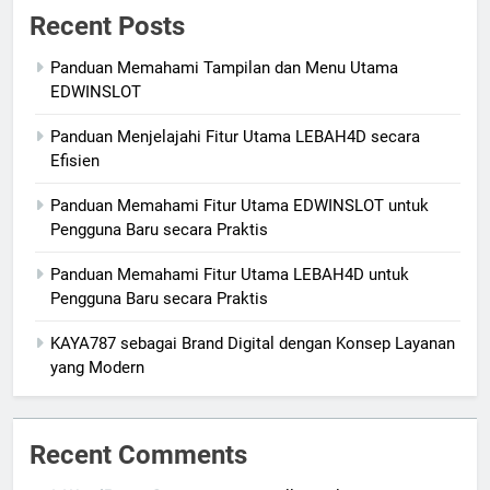
Recent Posts
Panduan Memahami Tampilan dan Menu Utama
EDWINSLOT
Panduan Menjelajahi Fitur Utama LEBAH4D secara
Efisien
Panduan Memahami Fitur Utama EDWINSLOT untuk
Pengguna Baru secara Praktis
Panduan Memahami Fitur Utama LEBAH4D untuk
Pengguna Baru secara Praktis
KAYA787 sebagai Brand Digital dengan Konsep Layanan
yang Modern
Recent Comments