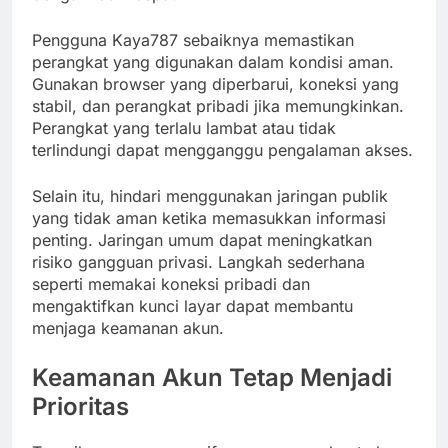
Pengguna Kaya787 sebaiknya memastikan
perangkat yang digunakan dalam kondisi aman.
Gunakan browser yang diperbarui, koneksi yang
stabil, dan perangkat pribadi jika memungkinkan.
Perangkat yang terlalu lambat atau tidak
terlindungi dapat mengganggu pengalaman akses.
Selain itu, hindari menggunakan jaringan publik
yang tidak aman ketika memasukkan informasi
penting. Jaringan umum dapat meningkatkan
risiko gangguan privasi. Langkah sederhana
seperti memakai koneksi pribadi dan
mengaktifkan kunci layar dapat membantu
menjaga keamanan akun.
Keamanan Akun Tetap Menjadi
Prioritas