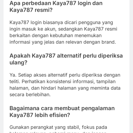
Apa perbedaan Kaya787 login dan
Kaya787 resmi?
Kaya787 login biasanya dicari pengguna yang
ingin masuk ke akun, sedangkan Kaya787 resmi
berkaitan dengan kebutuhan menemukan
informasi yang jelas dan relevan dengan brand.
Apakah Kaya787 alternatif perlu diperiksa
ulang?
Ya. Setiap akses alternatif perlu diperiksa dengan
teliti. Perhatikan konsistensi informasi, tampilan
halaman, dan hindari halaman yang meminta data
secara berlebihan.
Bagaimana cara membuat pengalaman
Kaya787 lebih efisien?
Gunakan perangkat yang stabil, fokus pada