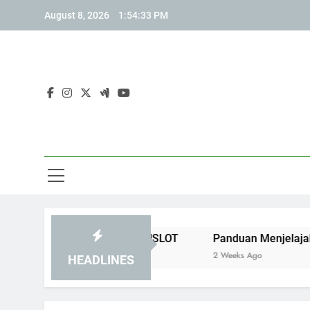
Skip
August 8, 2026
1:54:34 PM
to
content
SP
SPHM Netw
Menu Utama EDWINSLOT
Panduan Menjelajahi Fitur Uta
2 Weeks Ago
HEADLINES