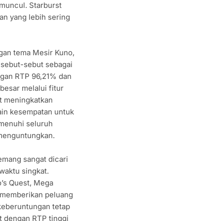
muncul. Starburst
n yang lebih sering
gan tema Mesir Kuno,
disebut-sebut sebagai
ngan RTP 96,21% dan
besar melalui fitur
at meningkatkan
ain kesempatan untuk
menuhi seluruh
 menguntungkan.
mang sangat dicari
waktu singkat.
o’s Quest, Mega
i memberikan peluang
eberuntungan tetap
t dengan RTP tinggi