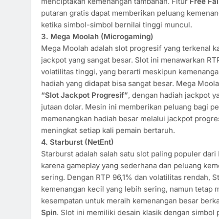
menciptakan kemenangan tambahan. Fitur
Free Fal
putaran gratis dapat memberikan peluang kemenan
ketika simbol-simbol bernilai tinggi muncul.
3. Mega Moolah (Microgaming)
Mega Moolah adalah slot progresif yang terkenal 
jackpot yang sangat besar. Slot ini menawarkan RT
volatilitas tinggi, yang berarti meskipun kemenangan
hadiah yang didapat bisa sangat besar. Mega Moola
“Slot Jackpot Progresif”
, dengan hadiah jackpot 
jutaan dolar. Mesin ini memberikan peluang bagi p
memenangkan hadiah besar melalui jackpot progre
meningkat setiap kali pemain bertaruh.
4. Starburst (NetEnt)
Starburst adalah salah satu slot paling populer dari
karena gameplay yang sederhana dan peluang ke
sering. Dengan RTP 96,1% dan volatilitas rendah, 
kemenangan kecil yang lebih sering, namun tetap
kesempatan untuk meraih kemenangan besar berkat
Spin
. Slot ini memiliki desain klasik dengan simbol