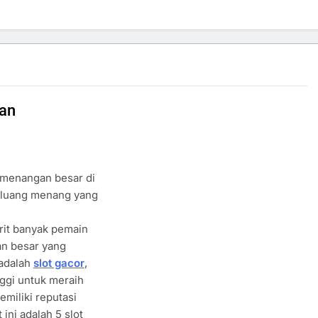
kan
emenangan besar di
peluang menang yang
orit banyak pemain
n besar yang
 adalah
slot gacor
,
nggi untuk meraih
miliki reputasi
ini adalah 5 slot