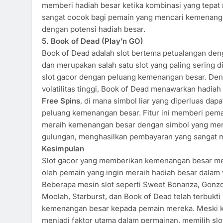
memberi hadiah besar ketika kombinasi yang tepat 
sangat cocok bagi pemain yang mencari kemenanga
dengan potensi hadiah besar.
5. Book of Dead (Play’n GO)
Book of Dead adalah slot bertema petualangan den
dan merupakan salah satu slot yang paling sering 
slot gacor dengan peluang kemenangan besar. De
volatilitas tinggi, Book of Dead menawarkan hadiah 
Free Spins
, di mana simbol liar yang diperluas dap
peluang kemenangan besar. Fitur ini memberi pem
meraih kemenangan besar dengan simbol yang me
gulungan, menghasilkan pembayaran yang sangat
Kesimpulan
Slot gacor yang memberikan kemenangan besar me
oleh pemain yang ingin meraih hadiah besar dalam 
Beberapa mesin slot seperti Sweet Bonanza, Gonz
Moolah, Starburst, dan Book of Dead telah terbukt
kemenangan besar kepada pemain mereka. Meski k
menjadi faktor utama dalam permainan, memilih slo