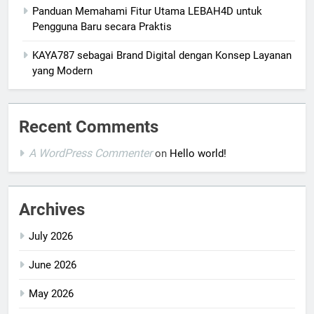
Panduan Memahami Fitur Utama LEBAH4D untuk
Pengguna Baru secara Praktis
KAYA787 sebagai Brand Digital dengan Konsep Layanan
yang Modern
Recent Comments
A WordPress Commenter
on
Hello world!
Archives
July 2026
June 2026
May 2026