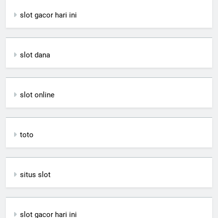
slot gacor hari ini
slot dana
slot online
toto
situs slot
slot gacor hari ini