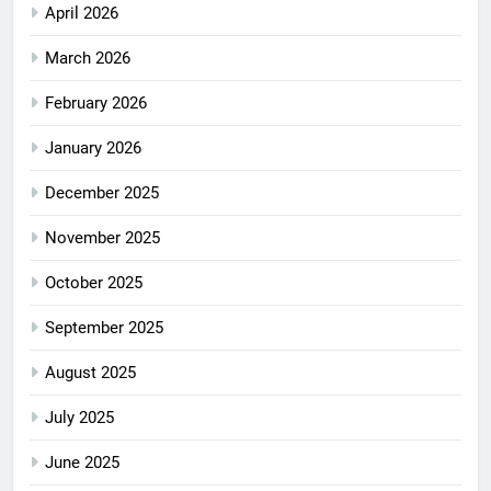
April 2026
March 2026
February 2026
January 2026
December 2025
November 2025
October 2025
September 2025
August 2025
July 2025
June 2025