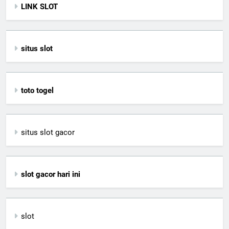
LINK SLOT
situs slot
toto togel
situs slot gacor
slot gacor hari ini
slot