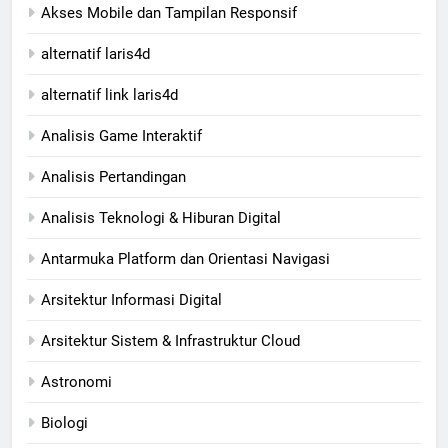
Akses Mobile dan Tampilan Responsif
alternatif laris4d
alternatif link laris4d
Analisis Game Interaktif
Analisis Pertandingan
Analisis Teknologi & Hiburan Digital
Antarmuka Platform dan Orientasi Navigasi
Arsitektur Informasi Digital
Arsitektur Sistem & Infrastruktur Cloud
Astronomi
Biologi