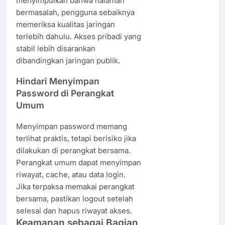
menyimpulkan bahwa halaman
bermasalah, pengguna sebaiknya
memeriksa kualitas jaringan
terlebih dahulu. Akses pribadi yang
stabil lebih disarankan
dibandingkan jaringan publik.
Hindari Menyimpan
Password di Perangkat
Umum
Menyimpan password memang
terlihat praktis, tetapi berisiko jika
dilakukan di perangkat bersama.
Perangkat umum dapat menyimpan
riwayat, cache, atau data login.
Jika terpaksa memakai perangkat
bersama, pastikan logout setelah
selesai dan hapus riwayat akses.
Keamanan sebagai Bagian