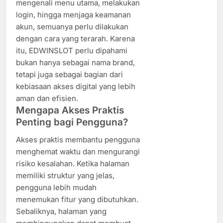
mengenali menu utama, melakukan
login, hingga menjaga keamanan
akun, semuanya perlu dilakukan
dengan cara yang terarah. Karena
itu, EDWINSLOT perlu dipahami
bukan hanya sebagai nama brand,
tetapi juga sebagai bagian dari
kebiasaan akses digital yang lebih
aman dan efisien.
Mengapa Akses Praktis
Penting bagi Pengguna?
Akses praktis membantu pengguna
menghemat waktu dan mengurangi
risiko kesalahan. Ketika halaman
memiliki struktur yang jelas,
pengguna lebih mudah
menemukan fitur yang dibutuhkan.
Sebaliknya, halaman yang