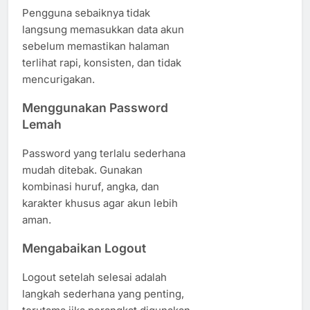
Pengguna sebaiknya tidak
langsung memasukkan data akun
sebelum memastikan halaman
terlihat rapi, konsisten, dan tidak
mencurigakan.
Menggunakan Password
Lemah
Password yang terlalu sederhana
mudah ditebak. Gunakan
kombinasi huruf, angka, dan
karakter khusus agar akun lebih
aman.
Mengabaikan Logout
Logout setelah selesai adalah
langkah sederhana yang penting,