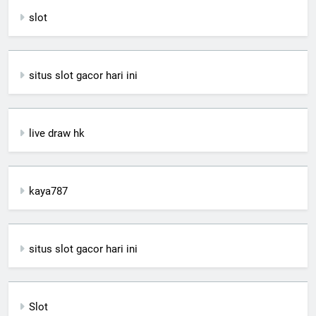
slot
situs slot gacor hari ini
live draw hk
kaya787
situs slot gacor hari ini
Slot