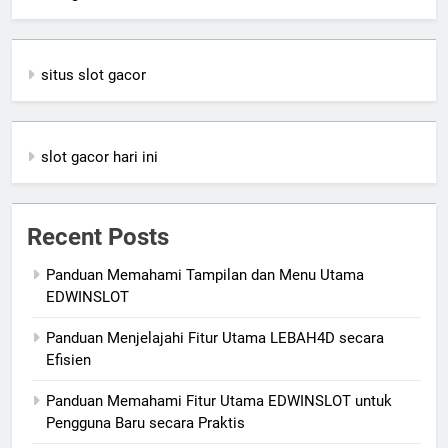
situs slot gacor
slot gacor hari ini
Recent Posts
Panduan Memahami Tampilan dan Menu Utama
EDWINSLOT
Panduan Menjelajahi Fitur Utama LEBAH4D secara
Efisien
Panduan Memahami Fitur Utama EDWINSLOT untuk
Pengguna Baru secara Praktis