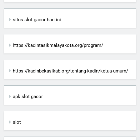
situs slot gacor hari ini
https://kadintasikmalayakota.org/program/
https://kadinbekasikab.org/tentang-kadin/ketua-umum/
apk slot gacor
slot