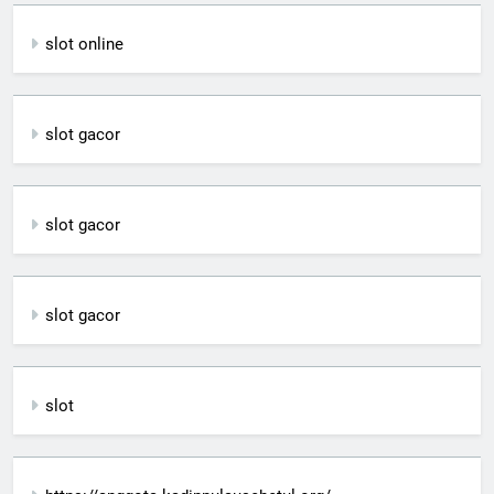
slot online
slot gacor
slot gacor
slot gacor
slot