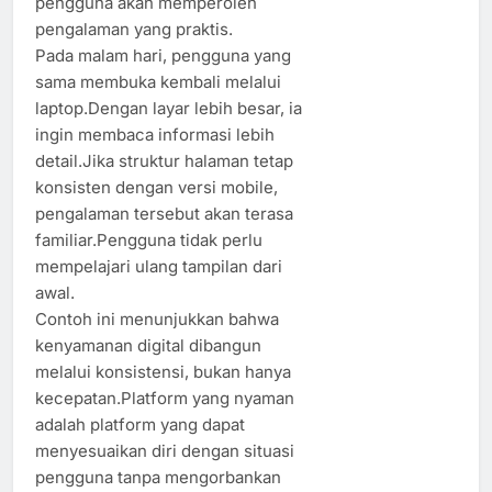
pengguna akan memperoleh
pengalaman yang praktis.
Pada malam hari, pengguna yang
sama membuka kembali melalui
laptop.Dengan layar lebih besar, ia
ingin membaca informasi lebih
detail.Jika struktur halaman tetap
konsisten dengan versi mobile,
pengalaman tersebut akan terasa
familiar.Pengguna tidak perlu
mempelajari ulang tampilan dari
awal.
Contoh ini menunjukkan bahwa
kenyamanan digital dibangun
melalui konsistensi, bukan hanya
kecepatan.Platform yang nyaman
adalah platform yang dapat
menyesuaikan diri dengan situasi
pengguna tanpa mengorbankan