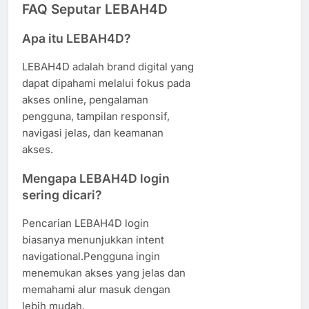
FAQ Seputar LEBAH4D
Apa itu LEBAH4D?
LEBAH4D adalah brand digital yang
dapat dipahami melalui fokus pada
akses online, pengalaman
pengguna, tampilan responsif,
navigasi jelas, dan keamanan
akses.
Mengapa LEBAH4D login
sering dicari?
Pencarian LEBAH4D login
biasanya menunjukkan intent
navigational.Pengguna ingin
menemukan akses yang jelas dan
memahami alur masuk dengan
lebih mudah.