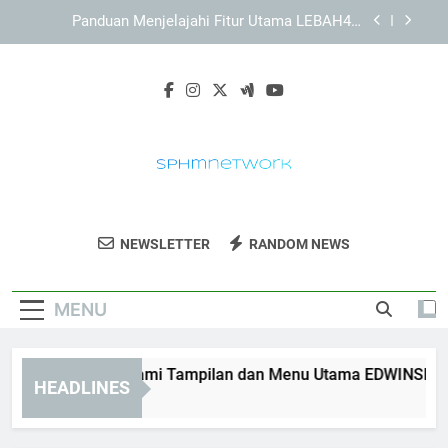
Skip
Panduan Memahami Fitur Utama EDWINSLOT
to
untuk Pengguna Baru secara Praktis
content
Panduan Memahami Fitur Utama LEBAH4D untuk
Pengguna Baru secara Praktis
Panduan Memahami Tampilan dan Menu Utama
EDWINSLOT
Panduan Menjelajahi Fitur Utama LEBAH4D
secara Efisien
Panduan Memahami Fitur Utama EDWINSLOT
untuk Pengguna Baru secara Praktis
SPHM Network
SPHM Network Memberikan Informasi Dan
Panduan Memahami Fitur Utama LEBAH4D untuk
NEWSLETTER
RANDOM NEWS
Pengguna Baru secara Praktis
Berita Terkini Untuk Masyarakat Modern.
Sumber Informasi Terpercaya.
MENU
anduan Memahami Tampilan dan Menu Utama EDWINSLOT
HEADLINES
Weeks Ago