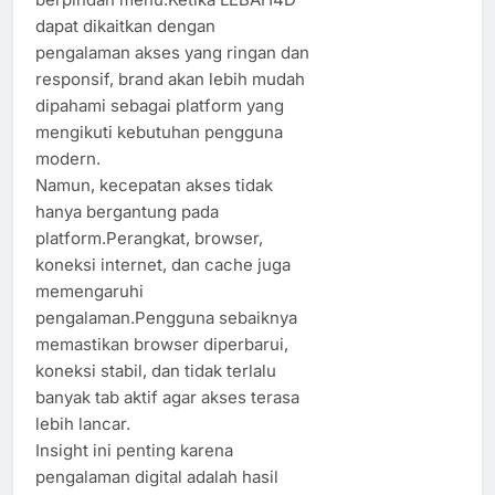
dapat dikaitkan dengan
pengalaman akses yang ringan dan
responsif, brand akan lebih mudah
dipahami sebagai platform yang
mengikuti kebutuhan pengguna
modern.
Namun, kecepatan akses tidak
hanya bergantung pada
platform.Perangkat, browser,
koneksi internet, dan cache juga
memengaruhi
pengalaman.Pengguna sebaiknya
memastikan browser diperbarui,
koneksi stabil, dan tidak terlalu
banyak tab aktif agar akses terasa
lebih lancar.
Insight ini penting karena
pengalaman digital adalah hasil