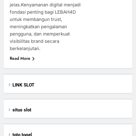
jelas.Kenyamanan digital menjadi
fondasi penting bagi LEBAH4D
untuk membangun trust,
meningkatkan pengalaman
pengguna, dan memperkuat
visibilitas brand secara
berkelanjutan.
Read More
LINK SLOT
situs slot
toto togel