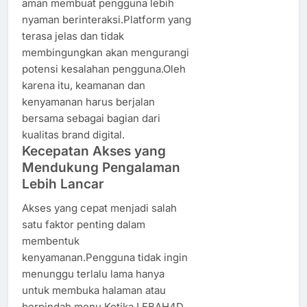
aman membuat pengguna lebih
nyaman berinteraksi.Platform yang
terasa jelas dan tidak
membingungkan akan mengurangi
potensi kesalahan pengguna.Oleh
karena itu, keamanan dan
kenyamanan harus berjalan
bersama sebagai bagian dari
kualitas brand digital.
Kecepatan Akses yang
Mendukung Pengalaman
Lebih Lancar
Akses yang cepat menjadi salah
satu faktor penting dalam
membentuk
kenyamanan.Pengguna tidak ingin
menunggu terlalu lama hanya
untuk membuka halaman atau
berpindah menu.Ketika LEBAH4D