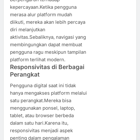
kepercayaan.Ketika pengguna
merasa alur platform mudah
diikuti, mereka akan lebih percaya
diri melanjutkan
aktivitas.Sebaliknya, navigasi yang
membingungkan dapat membuat
pengguna ragu meskipun tampilan
platform terlihat modern.
Responsivitas di Berbagai
Perangkat
Pengguna digital saat ini tidak
hanya mengakses platform melalui
satu perangkat.Mereka bisa
menggunakan ponsel, laptop,
tablet, atau browser berbeda
dalam satu hari.Karena itu,
responsivitas menjadi aspek
penting dalam pengalaman