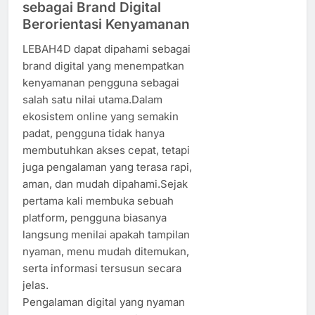
sebagai Brand Digital
Berorientasi Kenyamanan
LEBAH4D dapat dipahami sebagai
brand digital yang menempatkan
kenyamanan pengguna sebagai
salah satu nilai utama.Dalam
ekosistem online yang semakin
padat, pengguna tidak hanya
membutuhkan akses cepat, tetapi
juga pengalaman yang terasa rapi,
aman, dan mudah dipahami.Sejak
pertama kali membuka sebuah
platform, pengguna biasanya
langsung menilai apakah tampilan
nyaman, menu mudah ditemukan,
serta informasi tersusun secara
jelas.
Pengalaman digital yang nyaman