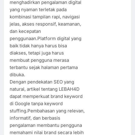
menghadirkan pengalaman digital
yang nyaman terletak pada
kombinasi tampilan rapi, navigasi
jelas, akses responsif, keamanan,
dan kecepatan
penggunaan.Platform digital yang
baik tidak hanya harus bisa
diakses, tetapi juga harus
membuat pengguna merasa
terbantu sejak halaman pertama
dibuka.
Dengan pendekatan SEO yang
natural, artikel tentang LEBAH4D
dapat memperkuat brand keyword
di Google tanpa keyword
stuffing.Pembahasan yang relevan,
informatif, dan berbasis
pengalaman membantu pengguna
memahami nilai brand secara lebih