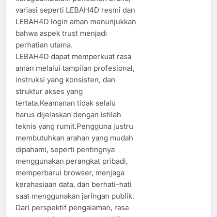
variasi seperti LEBAH4D resmi dan
LEBAH4D login aman menunjukkan
bahwa aspek trust menjadi
perhatian utama.
LEBAH4D dapat memperkuat rasa
aman melalui tampilan profesional,
instruksi yang konsisten, dan
struktur akses yang
tertata.Keamanan tidak selalu
harus dijelaskan dengan istilah
teknis yang rumit.Pengguna justru
membutuhkan arahan yang mudah
dipahami, seperti pentingnya
menggunakan perangkat pribadi,
memperbarui browser, menjaga
kerahasiaan data, dan berhati-hati
saat menggunakan jaringan publik.
Dari perspektif pengalaman, rasa