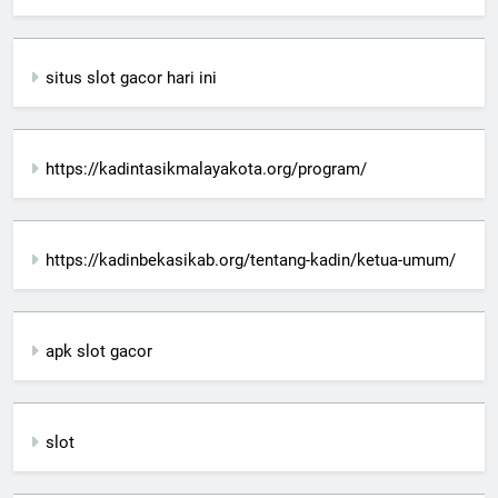
situs slot gacor hari ini
https://kadintasikmalayakota.org/program/
https://kadinbekasikab.org/tentang-kadin/ketua-umum/
apk slot gacor
slot