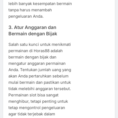
lebih banyak kesempatan bermain
tanpa harus menambah
pengeluaran Anda.
3. Atur Anggaran dan
Bermain dengan Bijak
Salah satu kunci untuk menikmati
permainan di Horas88 adalah
bermain dengan bijak dan
mengatur anggaran permainan
Anda. Tentukan jumlah uang yang
akan Anda pertaruhkan sebelum
mulai bermain dan pastikan untuk
tidak melebihi anggaran tersebut.
Permainan slot bisa sangat
menghibur, tetapi penting untuk
tetap mengontrol pengeluaran
agar tidak terjebak dalam