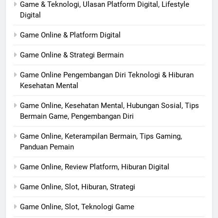
Game & Teknologi, Ulasan Platform Digital, Lifestyle
Digital
Game Online & Platform Digital
Game Online & Strategi Bermain
Game Online Pengembangan Diri Teknologi & Hiburan
Kesehatan Mental
Game Online, Kesehatan Mental, Hubungan Sosial, Tips
Bermain Game, Pengembangan Diri
Game Online, Keterampilan Bermain, Tips Gaming,
Panduan Pemain
Game Online, Review Platform, Hiburan Digital
Game Online, Slot, Hiburan, Strategi
Game Online, Slot, Teknologi Game