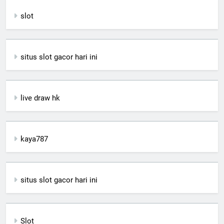
slot
situs slot gacor hari ini
live draw hk
kaya787
situs slot gacor hari ini
Slot