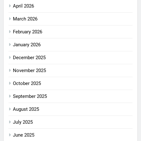
April 2026
March 2026
February 2026
January 2026
December 2025
November 2025
October 2025
September 2025
August 2025
July 2025
June 2025