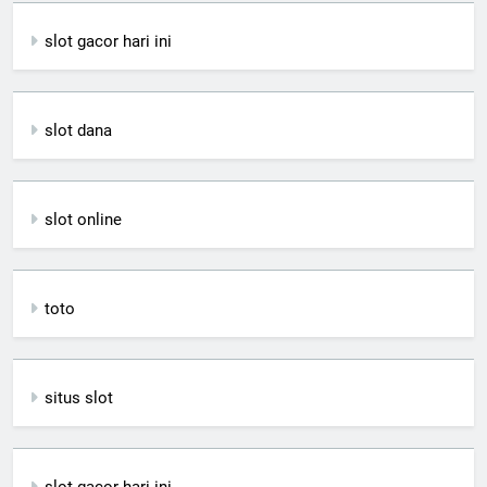
slot gacor hari ini
slot dana
slot online
toto
situs slot