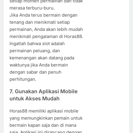
setiap momen permainan dan tidak
merasa terburu-buru.
Jika Anda terus bermain dengan
tenang dan menikmati setiap
permainan, Anda akan lebih mudah
menikmati pengalaman di Horas88.
Ingatlah bahwa slot adalah
permainan peluang, dan
kemenangan akan datang pada
waktunya jika Anda bermain
dengan sabar dan penuh
perhitungan.
7. Gunakan Aplikasi Mobile
untuk Akses Mudah
Horas88 memiliki aplikasi mobile
yang memungkinkan pemain untuk
bermain kapan saja dan di mana
saja. Aplikasi ini dirancang dengan