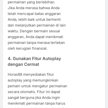
permainan yang berlebihan.
Jika Anda merasa bahwa Anda
telah mencapai batas anggaran
Anda, lebih baik untuk berhenti
dan melanjutkan permainan di lain
waktu. Dengan bermain sesuai
anggaran, Anda dapat menikmati
permainan tanpa merasa tertekan
oleh kerugian finansial.
4. Gunakan Fitur Autoplay
dengan Cermat
Horas88 menyediakan fitur
autoplay yang memungkinkan
pemain untuk mengatur permainan
secara otomatis. Fitur ini dapat
sangat berguna jika Anda ingin
menikmati permainan tanpa harus