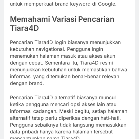
untuk memperkuat brand keyword di Google.
Memahami Variasi Pencarian
Tiara4D
Pencarian Tiara4D login biasanya menunjukkan
kebutuhan navigational. Pengguna ingin
menemukan halaman masuk atau akses akun
dengan cepat. Sementara itu, Tiara4D resmi
menunjukkan kebutuhan untuk memastikan bahwa
informasi yang ditemukan benar-benar relevan
dengan brand.
Pencarian Tiara4D alternatif biasanya muncul
ketika pengguna mencari opsi akses lain atau
informasi cadangan. Meski begitu, setiap halaman
alternatif tetap perlu diperiksa dengan hati-hati.
Pengguna sebaiknya tidak langsung memasukkan
data pribadi hanya karena halaman tersebut
mencantumkan nama Tiara4D.