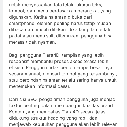
untuk menyesuaikan tata letak, ukuran teks,
tombol, dan menu berdasarkan perangkat yang
digunakan. Ketika halaman dibuka dari
smartphone, elemen penting harus tetap mudah
dibaca dan mudah ditekan. Jika tampilan terlalu
padat atau menu sulit ditemukan, pengguna bisa
merasa tidak nyaman.
Bagi pengguna Tiara4D, tampilan yang lebih
responsif membantu proses akses terasa lebih
efisien. Pengguna tidak perlu memperbesar layar
secara manual, mencari tombol yang tersembunyi,
atau berpindah halaman terlalu sering hanya untuk
menemukan informasi dasar.
Dari sisi SEO, pengalaman pengguna juga menjadi
faktor penting dalam membangun kualitas brand.
Konten yang membahas Tiara4D secara jelas,
didukung struktur heading yang rapi, dan
menjawab kebutuhan pengguna akan lebih relevan