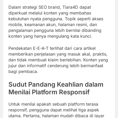
Dalam strategi SEO brand, Tiara4D dapat
diperkuat melalui konten yang membahas
kebutuhan nyata pengguna. Topik seperti akses
mobile, keamanan akun, halaman resmi, dan
pengalaman pengguna lebih bernilai dibanding
konten yang hanya mengulang kata kunci.
Pendekatan E-E-A-T terlihat dari cara artikel
memberikan penjelasan yang masuk akal, praktis,
dan tidak membuat klaim berlebihan. Konten yang
jujur dan informatif cenderung lebih bermanfaat
bagi pembaca.
Sudut Pandang Keahlian dalam
Menilai Platform Responsif
Untuk menilai apakah sebuah platform terasa
responsif, pengguna dapat melihat tiga aspek
utama. Pertama, halaman mudah dibaca di layar