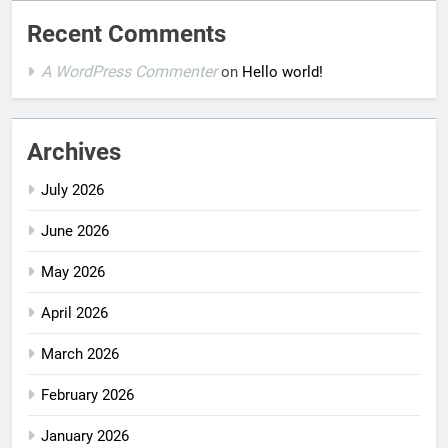
Recent Comments
A WordPress Commenter
on
Hello world!
Archives
July 2026
June 2026
May 2026
April 2026
March 2026
February 2026
January 2026