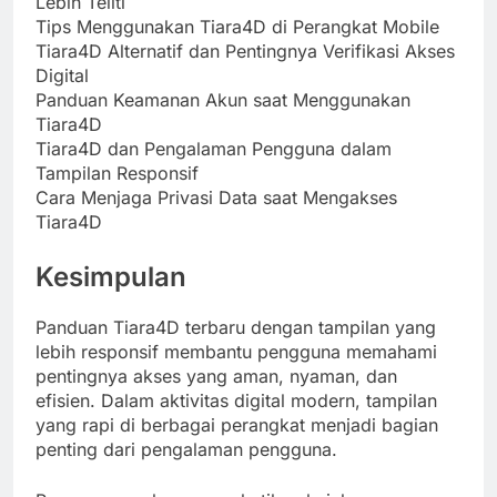
Lebih Teliti
Tips Menggunakan Tiara4D di Perangkat Mobile
Tiara4D Alternatif dan Pentingnya Verifikasi Akses
Digital
Panduan Keamanan Akun saat Menggunakan
Tiara4D
Tiara4D dan Pengalaman Pengguna dalam
Tampilan Responsif
Cara Menjaga Privasi Data saat Mengakses
Tiara4D
Kesimpulan
Panduan Tiara4D terbaru dengan tampilan yang
lebih responsif membantu pengguna memahami
pentingnya akses yang aman, nyaman, dan
efisien. Dalam aktivitas digital modern, tampilan
yang rapi di berbagai perangkat menjadi bagian
penting dari pengalaman pengguna.