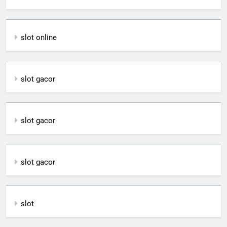
slot online
slot gacor
slot gacor
slot gacor
slot