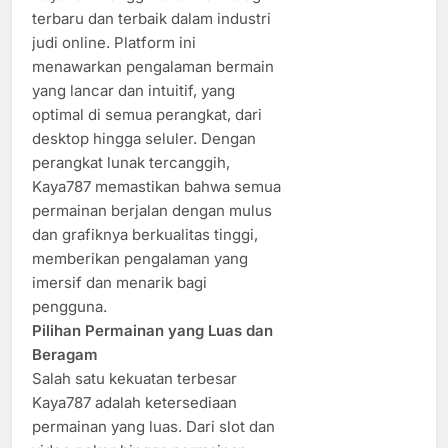
terbaru dan terbaik dalam industri
judi online. Platform ini
menawarkan pengalaman bermain
yang lancar dan intuitif, yang
optimal di semua perangkat, dari
desktop hingga seluler. Dengan
perangkat lunak tercanggih,
Kaya787 memastikan bahwa semua
permainan berjalan dengan mulus
dan grafiknya berkualitas tinggi,
memberikan pengalaman yang
imersif dan menarik bagi
pengguna.
Pilihan Permainan yang Luas dan
Beragam
Salah satu kekuatan terbesar
Kaya787 adalah ketersediaan
permainan yang luas. Dari slot dan