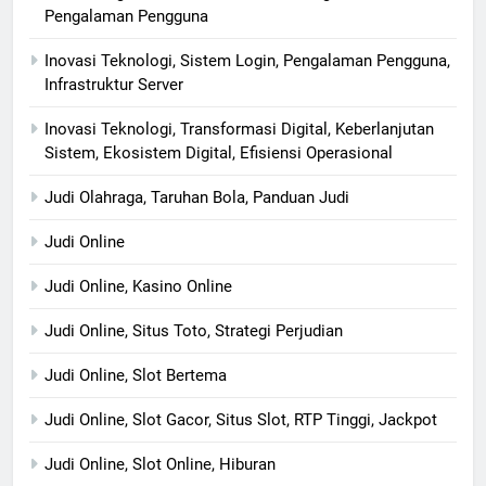
Pengalaman Pengguna
Inovasi Teknologi, Sistem Login, Pengalaman Pengguna,
Infrastruktur Server
Inovasi Teknologi, Transformasi Digital, Keberlanjutan
Sistem, Ekosistem Digital, Efisiensi Operasional
Judi Olahraga, Taruhan Bola, Panduan Judi
Judi Online
Judi Online, Kasino Online
Judi Online, Situs Toto, Strategi Perjudian
Judi Online, Slot Bertema
Judi Online, Slot Gacor, Situs Slot, RTP Tinggi, Jackpot
Judi Online, Slot Online, Hiburan