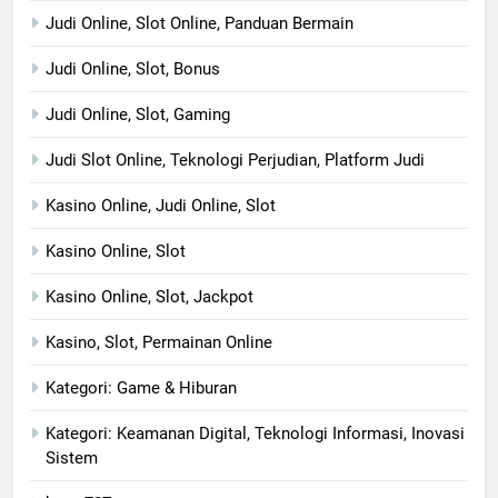
Judi Online, Slot Online, Panduan Bermain
Judi Online, Slot, Bonus
Judi Online, Slot, Gaming
Judi Slot Online, Teknologi Perjudian, Platform Judi
Kasino Online, Judi Online, Slot
Kasino Online, Slot
Kasino Online, Slot, Jackpot
Kasino, Slot, Permainan Online
Kategori: Game & Hiburan
Kategori: Keamanan Digital, Teknologi Informasi, Inovasi
Sistem