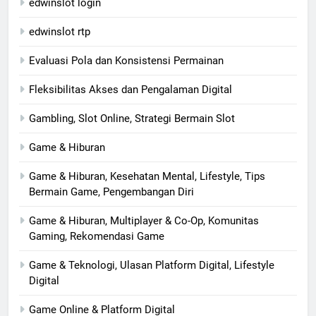
edwinslot login
edwinslot rtp
Evaluasi Pola dan Konsistensi Permainan
Fleksibilitas Akses dan Pengalaman Digital
Gambling, Slot Online, Strategi Bermain Slot
Game & Hiburan
Game & Hiburan, Kesehatan Mental, Lifestyle, Tips
Bermain Game, Pengembangan Diri
Game & Hiburan, Multiplayer & Co-Op, Komunitas
Gaming, Rekomendasi Game
Game & Teknologi, Ulasan Platform Digital, Lifestyle
Digital
Game Online & Platform Digital