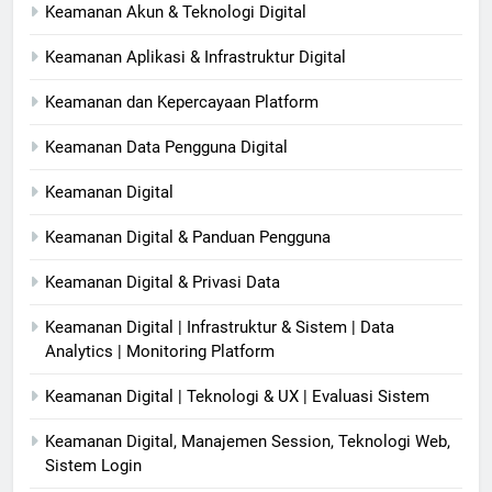
Keamanan Akun & Teknologi Digital
Keamanan Aplikasi & Infrastruktur Digital
Keamanan dan Kepercayaan Platform
Keamanan Data Pengguna Digital
Keamanan Digital
Keamanan Digital & Panduan Pengguna
Keamanan Digital & Privasi Data
Keamanan Digital | Infrastruktur & Sistem | Data
Analytics | Monitoring Platform
Keamanan Digital | Teknologi & UX | Evaluasi Sistem
Keamanan Digital, Manajemen Session, Teknologi Web,
Sistem Login