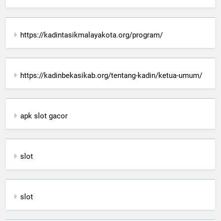
https://kadintasikmalayakota.org/program/
https://kadinbekasikab.org/tentang-kadin/ketua-umum/
apk slot gacor
slot
slot