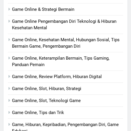
Game Online & Strategi Bermain
Game Online Pengembangan Diri Teknologi & Hiburan
Kesehatan Mental
Game Online, Kesehatan Mental, Hubungan Sosial, Tips
Bermain Game, Pengembangan Diri
Game Online, Keterampilan Bermain, Tips Gaming,
Panduan Pemain
Game Online, Review Platform, Hiburan Digital
Game Online, Slot, Hiburan, Strategi
Game Online, Slot, Teknologi Game
Game Online, Tips dan Trik
Game, Hiburan, Kepribadian, Pengembangan Diri, Game