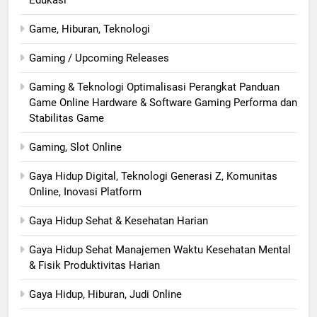
Edukasi
Game, Hiburan, Teknologi
Gaming / Upcoming Releases
Gaming & Teknologi Optimalisasi Perangkat Panduan
Game Online Hardware & Software Gaming Performa dan
Stabilitas Game
Gaming, Slot Online
Gaya Hidup Digital, Teknologi Generasi Z, Komunitas
Online, Inovasi Platform
Gaya Hidup Sehat & Kesehatan Harian
Gaya Hidup Sehat Manajemen Waktu Kesehatan Mental
& Fisik Produktivitas Harian
Gaya Hidup, Hiburan, Judi Online