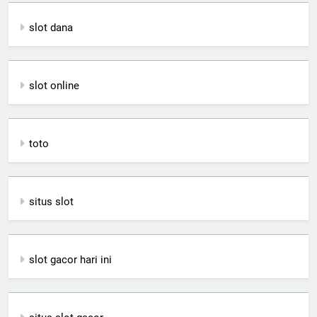
slot dana
slot online
toto
situs slot
slot gacor hari ini