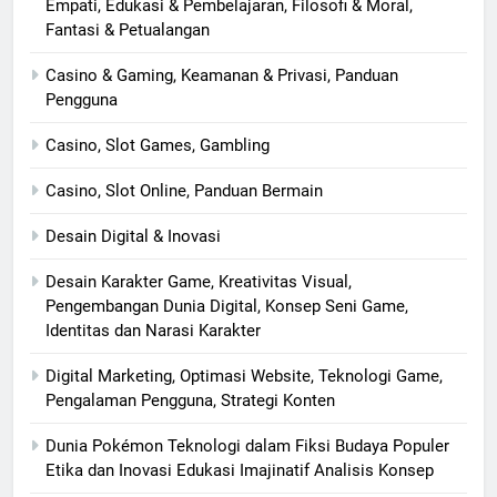
Empati, Edukasi & Pembelajaran, Filosofi & Moral,
Fantasi & Petualangan
Casino & Gaming, Keamanan & Privasi, Panduan
Pengguna
Casino, Slot Games, Gambling
Casino, Slot Online, Panduan Bermain
Desain Digital & Inovasi
Desain Karakter Game, Kreativitas Visual,
Pengembangan Dunia Digital, Konsep Seni Game,
Identitas dan Narasi Karakter
Digital Marketing, Optimasi Website, Teknologi Game,
Pengalaman Pengguna, Strategi Konten
Dunia Pokémon Teknologi dalam Fiksi Budaya Populer
Etika dan Inovasi Edukasi Imajinatif Analisis Konsep