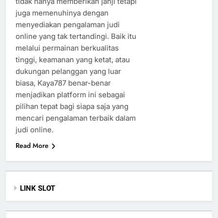
tidak hanya memberikan janji tetapi
juga memenuhinya dengan
menyediakan pengalaman judi
online yang tak tertandingi. Baik itu
melalui permainan berkualitas
tinggi, keamanan yang ketat, atau
dukungan pelanggan yang luar
biasa, Kaya787 benar-benar
menjadikan platform ini sebagai
pilihan tepat bagi siapa saja yang
mencari pengalaman terbaik dalam
judi online.
Read More
LINK SLOT