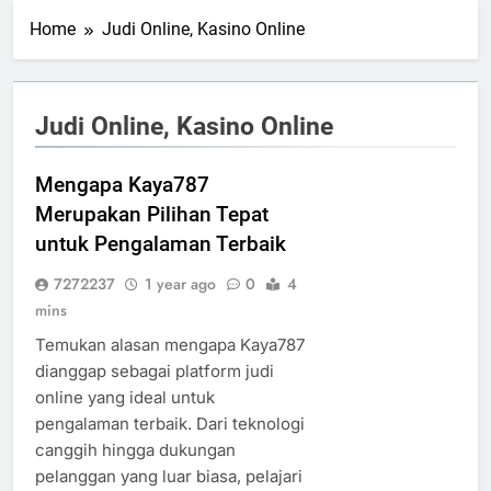
Home
Judi Online, Kasino Online
Judi Online, Kasino Online
Mengapa Kaya787
Merupakan Pilihan Tepat
untuk Pengalaman Terbaik
7272237
1 year ago
0
4
mins
Temukan alasan mengapa Kaya787
dianggap sebagai platform judi
online yang ideal untuk
pengalaman terbaik. Dari teknologi
canggih hingga dukungan
pelanggan yang luar biasa, pelajari