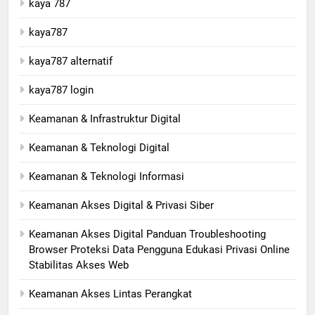
kaya 787
kaya787
kaya787 alternatif
kaya787 login
Keamanan & Infrastruktur Digital
Keamanan & Teknologi Digital
Keamanan & Teknologi Informasi
Keamanan Akses Digital & Privasi Siber
Keamanan Akses Digital Panduan Troubleshooting
Browser Proteksi Data Pengguna Edukasi Privasi Online
Stabilitas Akses Web
Keamanan Akses Lintas Perangkat