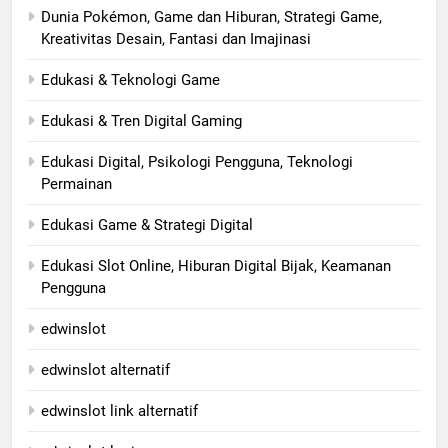
Dunia Pokémon, Game dan Hiburan, Strategi Game,
Kreativitas Desain, Fantasi dan Imajinasi
Edukasi & Teknologi Game
Edukasi & Tren Digital Gaming
Edukasi Digital, Psikologi Pengguna, Teknologi
Permainan
Edukasi Game & Strategi Digital
Edukasi Slot Online, Hiburan Digital Bijak, Keamanan
Pengguna
edwinslot
edwinslot alternatif
edwinslot link alternatif