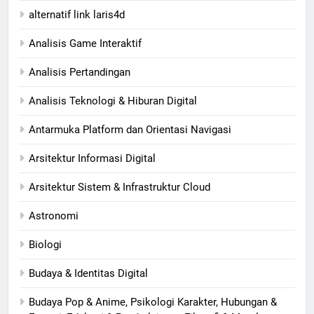
alternatif link laris4d
Analisis Game Interaktif
Analisis Pertandingan
Analisis Teknologi & Hiburan Digital
Antarmuka Platform dan Orientasi Navigasi
Arsitektur Informasi Digital
Arsitektur Sistem & Infrastruktur Cloud
Astronomi
Biologi
Budaya & Identitas Digital
Budaya Pop & Anime, Psikologi Karakter, Hubungan &