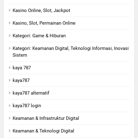
Kasino Online, Slot, Jackpot
Kasino, Slot, Permainan Online
Kategori: Game & Hiburan
Kategori: Keamanan Digital, Teknologi Informasi, Inovasi
Sistem
kaya 787
kaya787
kaya787 alternatif
kaya787 login
Keamanan & Infrastruktur Digital
Keamanan & Teknologi Digital