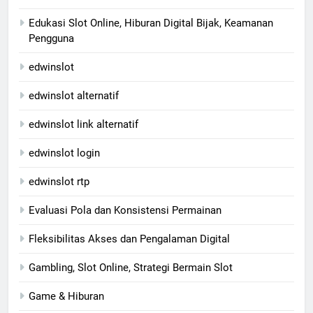
Edukasi Slot Online, Hiburan Digital Bijak, Keamanan
Pengguna
edwinslot
edwinslot alternatif
edwinslot link alternatif
edwinslot login
edwinslot rtp
Evaluasi Pola dan Konsistensi Permainan
Fleksibilitas Akses dan Pengalaman Digital
Gambling, Slot Online, Strategi Bermain Slot
Game & Hiburan