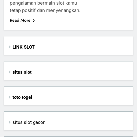
pengalaman bermain slot kamu
tetap positif dan menyenangkan.
Read More
LINK SLOT
situs slot
toto togel
situs slot gacor