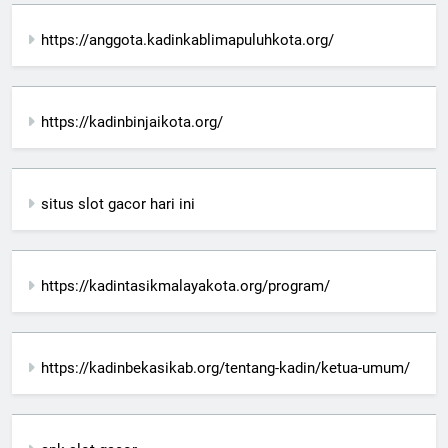
https://anggota.kadinkablimapuluhkota.org/
https://kadinbinjaikota.org/
situs slot gacor hari ini
https://kadintasikmalayakota.org/program/
https://kadinbekasikab.org/tentang-kadin/ketua-umum/