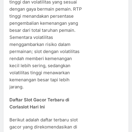
tinggi dan volatilitas yang sesuai
dengan gaya bermain pemain. RTP
tinggi menandakan persentase
pengembalian kemenangan yang
besar dari total taruhan pemain.
Sementara volatilitas
menggambarkan risiko dalam
permainan; slot dengan volatilitas
rendah memberi kemenangan
kecil lebih sering, sedangkan
volatilitas tinggi menawarkan
kemenangan besar tapi lebih
jarang.
Daftar Slot Gacor Terbaru di
Corlaslot Hari Ini
Berikut adalah daftar terbaru slot
gacor yang direkomendasikan di