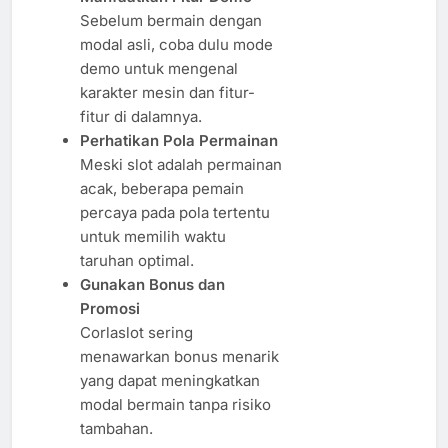
Sebelum bermain dengan
modal asli, coba dulu mode
demo untuk mengenal
karakter mesin dan fitur-
fitur di dalamnya.
Perhatikan Pola Permainan
Meski slot adalah permainan
acak, beberapa pemain
percaya pada pola tertentu
untuk memilih waktu
taruhan optimal.
Gunakan Bonus dan
Promosi
Corlaslot sering
menawarkan bonus menarik
yang dapat meningkatkan
modal bermain tanpa risiko
tambahan.