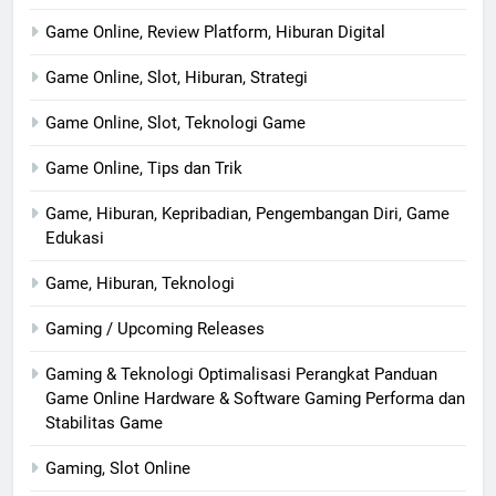
Game Online, Review Platform, Hiburan Digital
Game Online, Slot, Hiburan, Strategi
Game Online, Slot, Teknologi Game
Game Online, Tips dan Trik
Game, Hiburan, Kepribadian, Pengembangan Diri, Game
Edukasi
Game, Hiburan, Teknologi
Gaming / Upcoming Releases
Gaming & Teknologi Optimalisasi Perangkat Panduan
Game Online Hardware & Software Gaming Performa dan
Stabilitas Game
Gaming, Slot Online