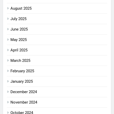
August 2025
July 2025
June 2025
May 2025
April 2025
March 2025
February 2025
January 2025
December 2024
November 2024
October 2024