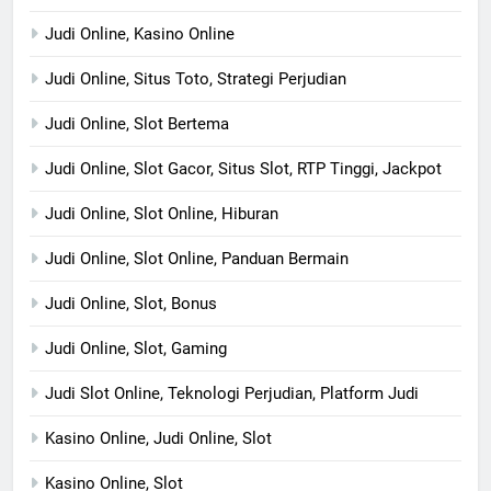
Judi Online, Kasino Online
Judi Online, Situs Toto, Strategi Perjudian
Judi Online, Slot Bertema
Judi Online, Slot Gacor, Situs Slot, RTP Tinggi, Jackpot
Judi Online, Slot Online, Hiburan
Judi Online, Slot Online, Panduan Bermain
Judi Online, Slot, Bonus
Judi Online, Slot, Gaming
Judi Slot Online, Teknologi Perjudian, Platform Judi
Kasino Online, Judi Online, Slot
Kasino Online, Slot