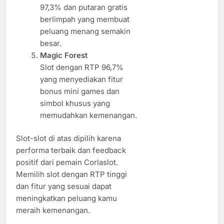
97,3% dan putaran gratis
berlimpah yang membuat
peluang menang semakin
besar.
Magic Forest
Slot dengan RTP 96,7%
yang menyediakan fitur
bonus mini games dan
simbol khusus yang
memudahkan kemenangan.
Slot-slot di atas dipilih karena
performa terbaik dan feedback
positif dari pemain Corlaslot.
Memilih slot dengan RTP tinggi
dan fitur yang sesuai dapat
meningkatkan peluang kamu
meraih kemenangan.