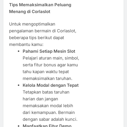
Tips Memaksimalkan Peluang
Menang di Corlaslot
Untuk mengoptimalkan
pengalaman bermain di Corlaslot,
beberapa tips berikut dapat
membantu kamu:
Pahami Setiap Mesin Slot
Pelajari aturan main, simbol,
serta fitur bonus agar kamu
tahu kapan waktu tepat
memaksimalkan taruhan.
Kelola Modal dengan Tepat
Tetapkan batas taruhan
harian dan jangan
memaksakan modal lebih
dari kemampuan. Bermain
dengan sabar adalah kunci.
Manfaatkan Fitur Demo