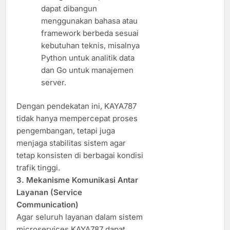
dapat dibangun
menggunakan bahasa atau
framework berbeda sesuai
kebutuhan teknis, misalnya
Python untuk analitik data
dan Go untuk manajemen
server.
Dengan pendekatan ini, KAYA787
tidak hanya mempercepat proses
pengembangan, tetapi juga
menjaga stabilitas sistem agar
tetap konsisten di berbagai kondisi
trafik tinggi.
3. Mekanisme Komunikasi Antar
Layanan (Service
Communication)
Agar seluruh layanan dalam sistem
microservices KAYA787 dapat