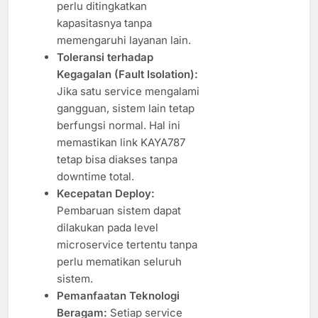
perlu ditingkatkan
kapasitasnya tanpa
memengaruhi layanan lain.
Toleransi terhadap
Kegagalan (Fault Isolation):
Jika satu service mengalami
gangguan, sistem lain tetap
berfungsi normal. Hal ini
memastikan link KAYA787
tetap bisa diakses tanpa
downtime total.
Kecepatan Deploy:
Pembaruan sistem dapat
dilakukan pada level
microservice tertentu tanpa
perlu mematikan seluruh
sistem.
Pemanfaatan Teknologi
Beragam:
Setiap service