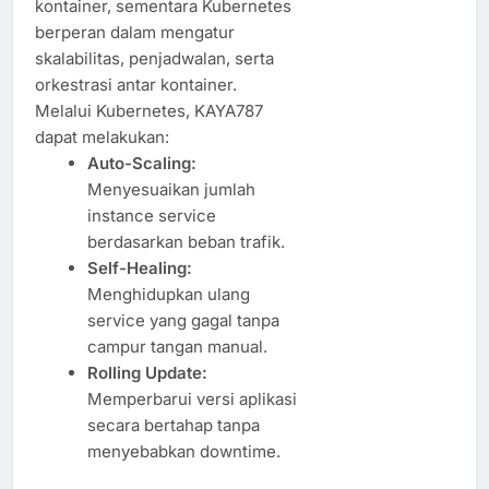
kontainer, sementara Kubernetes
berperan dalam mengatur
skalabilitas, penjadwalan, serta
orkestrasi antar kontainer.
Melalui Kubernetes, KAYA787
dapat melakukan:
Auto-Scaling:
Menyesuaikan jumlah
instance service
berdasarkan beban trafik.
Self-Healing:
Menghidupkan ulang
service yang gagal tanpa
campur tangan manual.
Rolling Update:
Memperbarui versi aplikasi
secara bertahap tanpa
menyebabkan downtime.