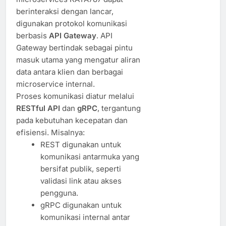
berinteraksi dengan lancar,
digunakan protokol komunikasi
berbasis
API Gateway
. API
Gateway bertindak sebagai pintu
masuk utama yang mengatur aliran
data antara klien dan berbagai
microservice internal.
Proses komunikasi diatur melalui
RESTful API
dan
gRPC
, tergantung
pada kebutuhan kecepatan dan
efisiensi. Misalnya:
REST digunakan untuk
komunikasi antarmuka yang
bersifat publik, seperti
validasi link atau akses
pengguna.
gRPC digunakan untuk
komunikasi internal antar