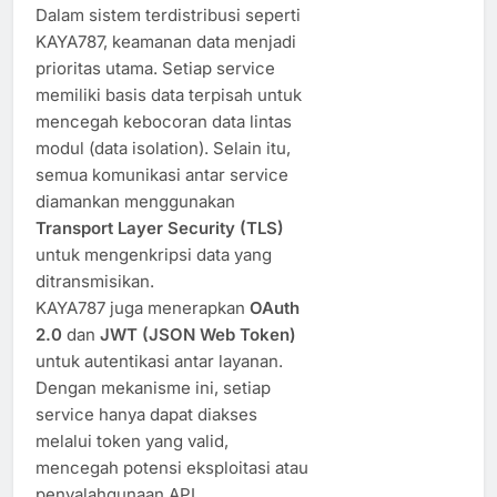
Dalam sistem terdistribusi seperti
KAYA787, keamanan data menjadi
prioritas utama. Setiap service
memiliki basis data terpisah untuk
mencegah kebocoran data lintas
modul (data isolation). Selain itu,
semua komunikasi antar service
diamankan menggunakan
Transport Layer Security (TLS)
untuk mengenkripsi data yang
ditransmisikan.
KAYA787 juga menerapkan
OAuth
2.0
dan
JWT (JSON Web Token)
untuk autentikasi antar layanan.
Dengan mekanisme ini, setiap
service hanya dapat diakses
melalui token yang valid,
mencegah potensi eksploitasi atau
penyalahgunaan API.