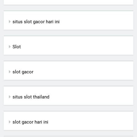
situs slot gacor hari ini
Slot
slot gacor
situs slot thailand
slot gacor hari ini