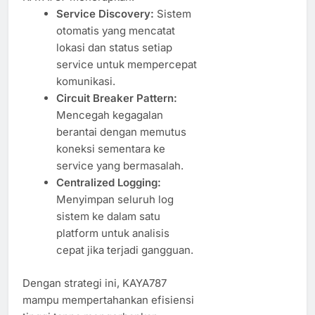
Service Discovery:
Sistem
otomatis yang mencatat
lokasi dan status setiap
service untuk mempercepat
komunikasi.
Circuit Breaker Pattern:
Mencegah kegagalan
berantai dengan memutus
koneksi sementara ke
service yang bermasalah.
Centralized Logging:
Menyimpan seluruh log
sistem ke dalam satu
platform untuk analisis
cepat jika terjadi gangguan.
Dengan strategi ini, KAYA787
mampu mempertahankan efisiensi