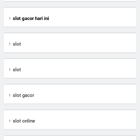
slot gacor hari ini
slot
slot
slot gacor
slot online