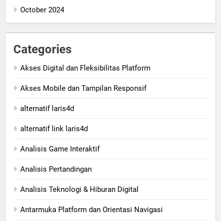
October 2024
Categories
Akses Digital dan Fleksibilitas Platform
Akses Mobile dan Tampilan Responsif
alternatif laris4d
alternatif link laris4d
Analisis Game Interaktif
Analisis Pertandingan
Analisis Teknologi & Hiburan Digital
Antarmuka Platform dan Orientasi Navigasi