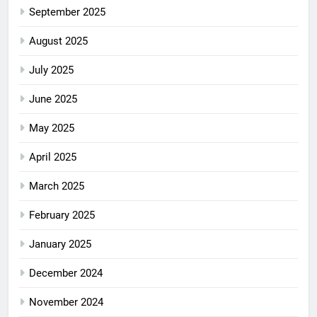
September 2025
August 2025
July 2025
June 2025
May 2025
April 2025
March 2025
February 2025
January 2025
December 2024
November 2024