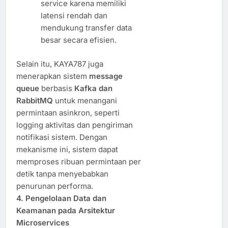
service karena memiliki
latensi rendah dan
mendukung transfer data
besar secara efisien.
Selain itu, KAYA787 juga
menerapkan sistem
message
queue
berbasis
Kafka dan
RabbitMQ
untuk menangani
permintaan asinkron, seperti
logging aktivitas dan pengiriman
notifikasi sistem. Dengan
mekanisme ini, sistem dapat
memproses ribuan permintaan per
detik tanpa menyebabkan
penurunan performa.
4. Pengelolaan Data dan
Keamanan pada Arsitektur
Microservices