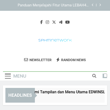
Skip
Panduan Memahami Fitur Utama EDWINSLOT
to
untuk Pengguna Baru secara Praktis
content
Panduan Memahami Fitur Utama LEBAH4D untuk
Pengguna Baru secara Praktis
Panduan Memahami Tampilan dan Menu Utama
EDWINSLOT
Panduan Menjelajahi Fitur Utama LEBAH4D
secara Efisien
Panduan Memahami Fitur Utama EDWINSLOT
untuk Pengguna Baru secara Praktis
SPHM Network
SPHM Network Memberikan Informasi Dan
Panduan Memahami Fitur Utama LEBAH4D untuk
NEWSLETTER
RANDOM NEWS
Pengguna Baru secara Praktis
Berita Terkini Untuk Masyarakat Modern.
Sumber Informasi Terpercaya.
MENU
nduan Memahami Tampilan dan Menu Utama EDWINSLOT
HEADLINES
eeks Ago