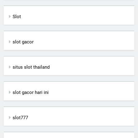
Slot
slot gacor
situs slot thailand
slot gacor hari ini
slot777