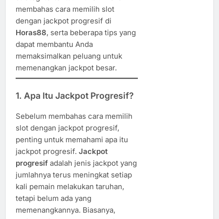
membahas cara memilih slot
dengan jackpot progresif di
Horas88
, serta beberapa tips yang
dapat membantu Anda
memaksimalkan peluang untuk
memenangkan jackpot besar.
1. Apa Itu Jackpot Progresif?
Sebelum membahas cara memilih
slot dengan jackpot progresif,
penting untuk memahami apa itu
jackpot progresif.
Jackpot
progresif
adalah jenis jackpot yang
jumlahnya terus meningkat setiap
kali pemain melakukan taruhan,
tetapi belum ada yang
memenangkannya. Biasanya,