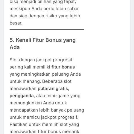
bisa menjadi pilihan yang tepat,
meskipun Anda perlu lebih sabar
dan siap dengan risiko yang lebih
besar.
5. Kenali Fitur Bonus yang
Ada
Slot dengan jackpot progresif
sering kali memiliki
fitur bonus
yang meningkatkan peluang Anda
untuk menang. Beberapa slot
menawarkan
putaran gratis
,
pengganda
, atau mini-game yang
memungkinkan Anda untuk
mendapatkan lebih banyak peluang
untuk memicu jackpot progresif.
Pastikan untuk memilih slot yang
menawarkan fitur bonus menarik