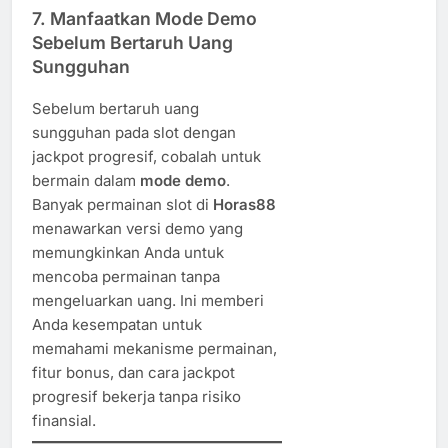
7. Manfaatkan Mode Demo
Sebelum Bertaruh Uang
Sungguhan
Sebelum bertaruh uang
sungguhan pada slot dengan
jackpot progresif, cobalah untuk
bermain dalam
mode demo
.
Banyak permainan slot di
Horas88
menawarkan versi demo yang
memungkinkan Anda untuk
mencoba permainan tanpa
mengeluarkan uang. Ini memberi
Anda kesempatan untuk
memahami mekanisme permainan,
fitur bonus, dan cara jackpot
progresif bekerja tanpa risiko
finansial.