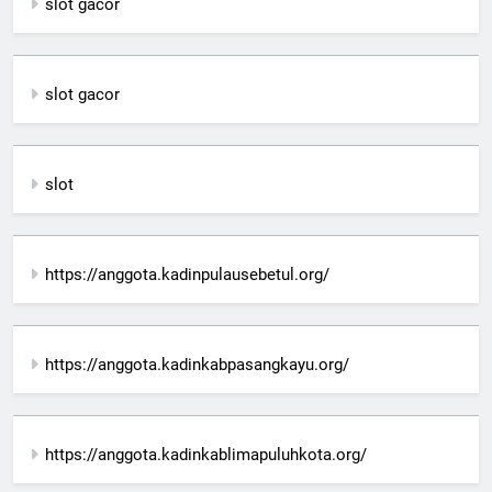
slot gacor
slot gacor
slot
https://anggota.kadinpulausebetul.org/
https://anggota.kadinkabpasangkayu.org/
https://anggota.kadinkablimapuluhkota.org/