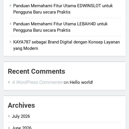
Panduan Memahami Fitur Utama EDWINSLOT untuk
Pengguna Baru secara Praktis
Panduan Memahami Fitur Utama LEBAH4D untuk
Pengguna Baru secara Praktis
KAYA787 sebagai Brand Digital dengan Konsep Layanan
yang Modern
Recent Comments
A WordPress Commenter
on
Hello world!
Archives
July 2026
June 2026