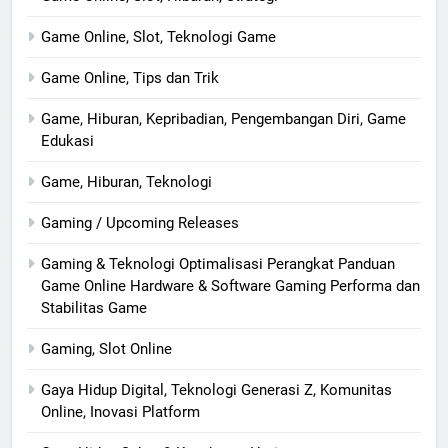
Game Online, Slot, Teknologi Game
Game Online, Tips dan Trik
Game, Hiburan, Kepribadian, Pengembangan Diri, Game
Edukasi
Game, Hiburan, Teknologi
Gaming / Upcoming Releases
Gaming & Teknologi Optimalisasi Perangkat Panduan
Game Online Hardware & Software Gaming Performa dan
Stabilitas Game
Gaming, Slot Online
Gaya Hidup Digital, Teknologi Generasi Z, Komunitas
Online, Inovasi Platform