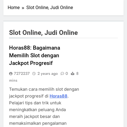
Home
Slot Online, Judi Online
Slot Online, Judi Online
Horas88: Bagaimana
Memilih Slot dengan
Jackpot Progresif
7272237
2 years ago
0
8
mins
Temukan cara memilih slot dengan
jackpot progresif di
Horas88
.
Pelajari tips dan trik untuk
meningkatkan peluang Anda
meraih jackpot besar dan
memaksimalkan pengalaman