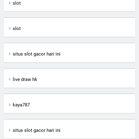
slot
slot
situs slot gacor hari ini
live draw hk
kaya787
situs slot gacor hari ini