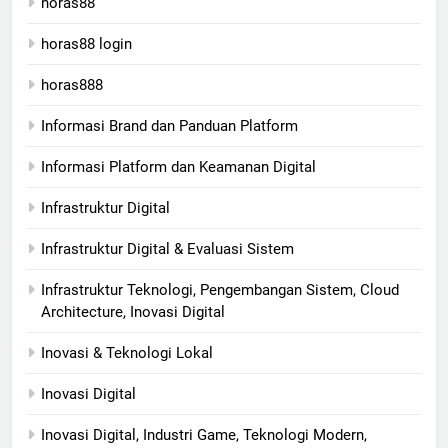
horas88
horas88 login
horas888
Informasi Brand dan Panduan Platform
Informasi Platform dan Keamanan Digital
Infrastruktur Digital
Infrastruktur Digital & Evaluasi Sistem
Infrastruktur Teknologi, Pengembangan Sistem, Cloud
Architecture, Inovasi Digital
Inovasi & Teknologi Lokal
Inovasi Digital
Inovasi Digital, Industri Game, Teknologi Modern,