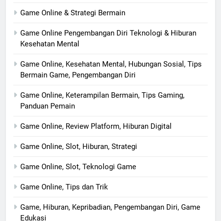
Game Online & Strategi Bermain
Game Online Pengembangan Diri Teknologi & Hiburan
Kesehatan Mental
Game Online, Kesehatan Mental, Hubungan Sosial, Tips
Bermain Game, Pengembangan Diri
Game Online, Keterampilan Bermain, Tips Gaming,
Panduan Pemain
Game Online, Review Platform, Hiburan Digital
Game Online, Slot, Hiburan, Strategi
Game Online, Slot, Teknologi Game
Game Online, Tips dan Trik
Game, Hiburan, Kepribadian, Pengembangan Diri, Game
Edukasi