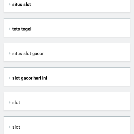
situs slot
toto togel
situs slot gacor
slot gacor hari ini
slot
slot