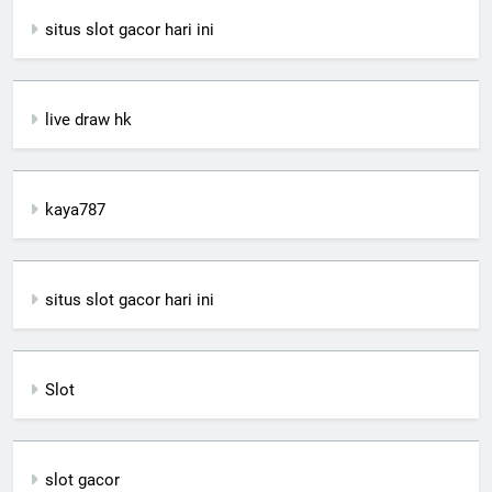
situs slot gacor hari ini
live draw hk
kaya787
situs slot gacor hari ini
Slot
slot gacor