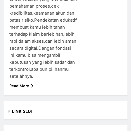
pemahaman proses,cek
kredibilitas,keamanan akun,dan
batas risiko.Pendekatan edukatif
membuat kamu lebih tahan
terhadap klaim berlebihan,lebih
rapi dalam akses,dan lebih aman
secara digital.Dengan fondasi
ini,kamu bisa mengambil
keputusan yang lebih sadar dan
terkontrol,apa pun pilihanmu
setelahnya.
Read More
LINK SLOT