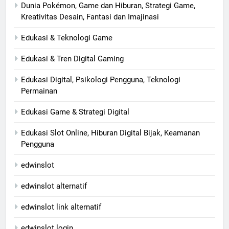
Dunia Pokémon, Game dan Hiburan, Strategi Game,
Kreativitas Desain, Fantasi dan Imajinasi
Edukasi & Teknologi Game
Edukasi & Tren Digital Gaming
Edukasi Digital, Psikologi Pengguna, Teknologi
Permainan
Edukasi Game & Strategi Digital
Edukasi Slot Online, Hiburan Digital Bijak, Keamanan
Pengguna
edwinslot
edwinslot alternatif
edwinslot link alternatif
edwinslot login