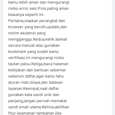
kamu lebih aman dan mengurangi
risiko error sesi.Pola paling aman
biasanya seperti ini.
Pertama,siapkan perangkat dan
browser yang bersih,update,dan
minim ekstensi yang
mengganggu.Kedua,ketik alamat
secara manual atau gunakan
bookmark yang sudah kamu
verifikasi,ini mengurangi risiko
tautan palsu.Ketiga,baca halaman
kebijakan dan bantuan sebentar
sebelum daftar,agar kamu tahu
aturan main,biaya,dan batasan
layanan.Keempat,saat daftar
gunakan kata sandi unik dan
panjang,jangan pernah memakai
sandi email utama.Kelima,aktifkan
fitur keamanan tambahan jika