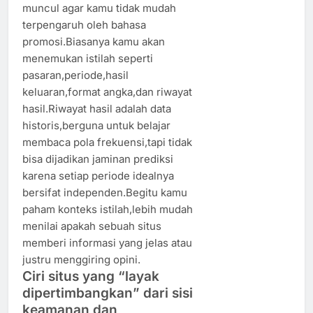
muncul agar kamu tidak mudah
terpengaruh oleh bahasa
promosi.Biasanya kamu akan
menemukan istilah seperti
pasaran,periode,hasil
keluaran,format angka,dan riwayat
hasil.Riwayat hasil adalah data
historis,berguna untuk belajar
membaca pola frekuensi,tapi tidak
bisa dijadikan jaminan prediksi
karena setiap periode idealnya
bersifat independen.Begitu kamu
paham konteks istilah,lebih mudah
menilai apakah sebuah situs
memberi informasi yang jelas atau
justru menggiring opini.
Ciri situs yang “layak
dipertimbangkan” dari sisi
keamanan dan