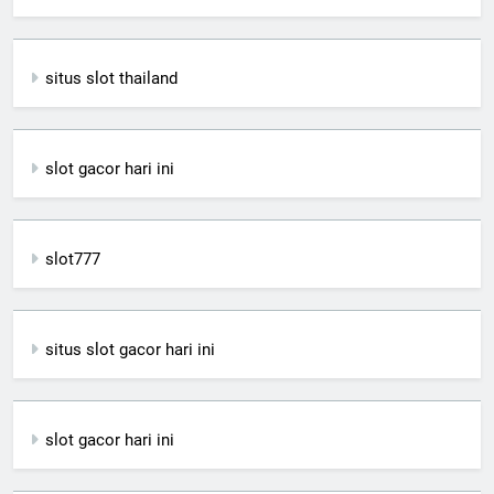
situs slot thailand
slot gacor hari ini
slot777
situs slot gacor hari ini
slot gacor hari ini