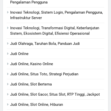
Pengalaman Pengguna
Inovasi Teknologi, Sistem Login, Pengalaman Pengguna,
Infrastruktur Server
Inovasi Teknologi, Transformasi Digital, Keberlanjutan
Sistem, Ekosistem Digital, Efisiensi Operasional
Judi Olahraga, Taruhan Bola, Panduan Judi
Judi Online
Judi Online, Kasino Online
Judi Online, Situs Toto, Strategi Perjudian
Judi Online, Slot Bertema
Judi Online, Slot Gacor, Situs Slot, RTP Tinggi, Jackpot
Judi Online, Slot Online, Hiburan