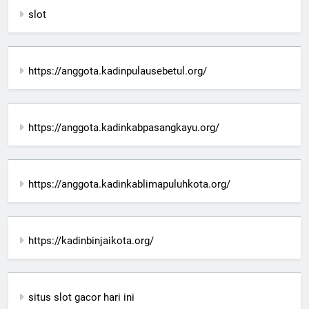
slot
https://anggota.kadinpulausebetul.org/
https://anggota.kadinkabpasangkayu.org/
https://anggota.kadinkablimapuluhkota.org/
https://kadinbinjaikota.org/
situs slot gacor hari ini