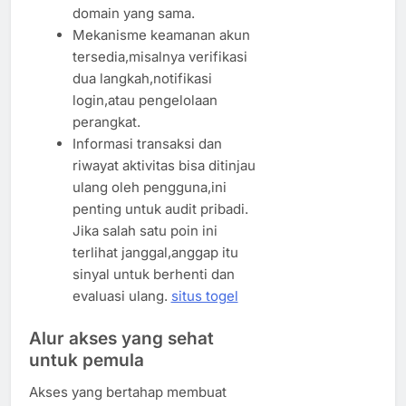
domain yang sama.
Mekanisme keamanan akun
tersedia,misalnya verifikasi
dua langkah,notifikasi
login,atau pengelolaan
perangkat.
Informasi transaksi dan
riwayat aktivitas bisa ditinjau
ulang oleh pengguna,ini
penting untuk audit pribadi.
Jika salah satu poin ini
terlihat janggal,anggap itu
sinyal untuk berhenti dan
evaluasi ulang.
situs togel
Alur akses yang sehat
untuk pemula
Akses yang bertahap membuat