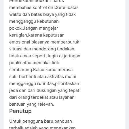
Pendekatan edukatif harus
membahas kontrol diri.Setel batas
waktu dan batas biaya yang tidak
mengganggu kebutuhan
pokok.Jangan mengejar
kerugian,karena keputusan
emosional biasanya memperburuk
situasi dan mendorong tindakan
tidak aman seperti login di jaringan
publik atau memakai link
sembarang.Kalau kamu merasa
sulit berhenti atau aktivitas mulai
mengganggu rutinitas,prioritaskan
jeda dan cari dukungan yang tepat
dari orang terdekat atau layanan
bantuan yang relevan.
Penutup
Untuk pengguna baru,panduan
terbaik adalah yang menekankan