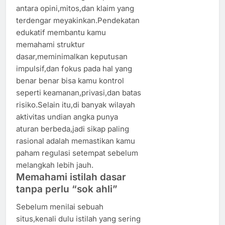
antara opini,mitos,dan klaim yang
terdengar meyakinkan.Pendekatan
edukatif membantu kamu
memahami struktur
dasar,meminimalkan keputusan
impulsif,dan fokus pada hal yang
benar benar bisa kamu kontrol
seperti keamanan,privasi,dan batas
risiko.Selain itu,di banyak wilayah
aktivitas undian angka punya
aturan berbeda,jadi sikap paling
rasional adalah memastikan kamu
paham regulasi setempat sebelum
melangkah lebih jauh.
Memahami istilah dasar
tanpa perlu “sok ahli”
Sebelum menilai sebuah
situs,kenali dulu istilah yang sering