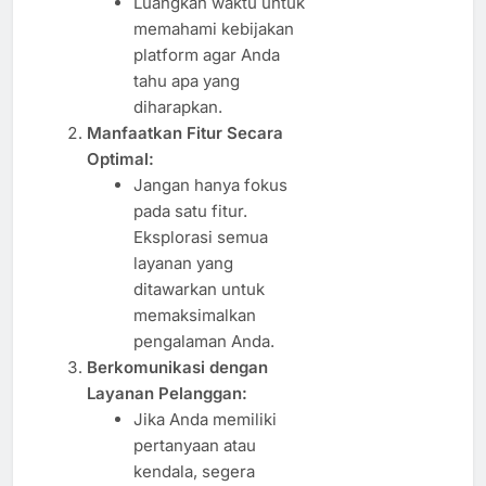
Luangkan waktu untuk
memahami kebijakan
platform agar Anda
tahu apa yang
diharapkan.
Manfaatkan Fitur Secara
Optimal:
Jangan hanya fokus
pada satu fitur.
Eksplorasi semua
layanan yang
ditawarkan untuk
memaksimalkan
pengalaman Anda.
Berkomunikasi dengan
Layanan Pelanggan:
Jika Anda memiliki
pertanyaan atau
kendala, segera