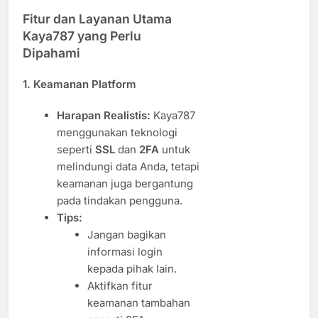
Fitur dan Layanan Utama
Kaya787 yang Perlu
Dipahami
1. Keamanan Platform
Harapan Realistis:
Kaya787
menggunakan teknologi
seperti
SSL
dan
2FA
untuk
melindungi data Anda, tetapi
keamanan juga bergantung
pada tindakan pengguna.
Tips:
Jangan bagikan
informasi login
kepada pihak lain.
Aktifkan fitur
keamanan tambahan