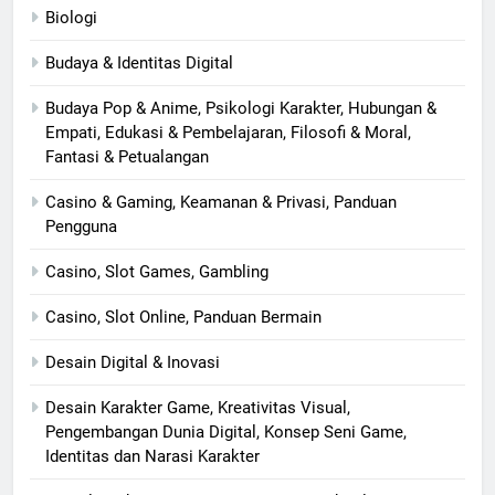
Biologi
Budaya & Identitas Digital
Budaya Pop & Anime, Psikologi Karakter, Hubungan &
Empati, Edukasi & Pembelajaran, Filosofi & Moral,
Fantasi & Petualangan
Casino & Gaming, Keamanan & Privasi, Panduan
Pengguna
Casino, Slot Games, Gambling
Casino, Slot Online, Panduan Bermain
Desain Digital & Inovasi
Desain Karakter Game, Kreativitas Visual,
Pengembangan Dunia Digital, Konsep Seni Game,
Identitas dan Narasi Karakter