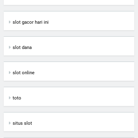
slot gacor hari ini
slot dana
slot online
toto
situs slot