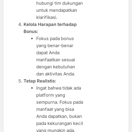
hubungi tim dukungan
untuk mendapatkan
klarifikasi.
Kelola Harapan terhadap
Bonus:
Fokus pada bonus
yang benar-benar
dapat Anda
manfaatkan sesuai
dengan kebutuhan
dan aktivitas Anda.
Tetap Realistis:
Ingat bahwa tidak ada
platform yang
sempurna. Fokus pada
manfaat yang bisa
Anda dapatkan, bukan
pada kekurangan kecil
yang mungkin ada.