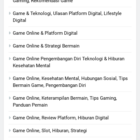
Gaming, Rekomendasi Game
Game & Teknologi, Ulasan Platform Digital, Lifestyle
Digital
Game Online & Platform Digital
Game Online & Strategi Bermain
Game Online Pengembangan Diri Teknologi & Hiburan
Kesehatan Mental
Game Online, Kesehatan Mental, Hubungan Sosial, Tips
Bermain Game, Pengembangan Diri
Game Online, Keterampilan Bermain, Tips Gaming,
Panduan Pemain
Game Online, Review Platform, Hiburan Digital
Game Online, Slot, Hiburan, Strategi