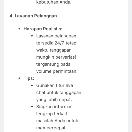
kebutuhan Anda.
4. Layanan Pelanggan
Harapan Realistis:
Layanan pelanggan
tersedia 24/7, tetapi
waktu tanggapan
mungkin bervariasi
tergantung pada
volume permintaan.
Tips:
Gunakan fitur live
chat untuk tanggapan
yang lebih cepat.
Siapkan informasi
lengkap terkait
masalah Anda untuk
mempercepat