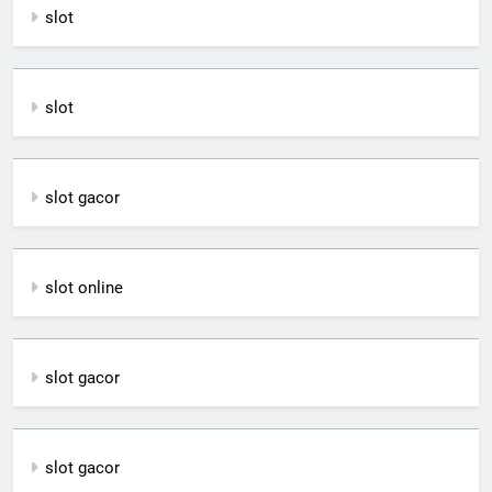
slot
slot
slot gacor
slot online
slot gacor
slot gacor