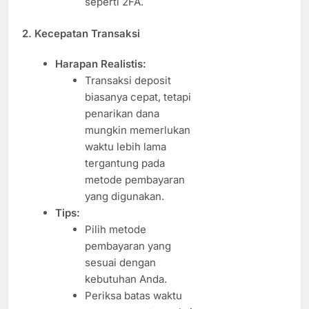
seperti 2FA.
2. Kecepatan Transaksi
Harapan Realistis:
Transaksi deposit
biasanya cepat, tetapi
penarikan dana
mungkin memerlukan
waktu lebih lama
tergantung pada
metode pembayaran
yang digunakan.
Tips:
Pilih metode
pembayaran yang
sesuai dengan
kebutuhan Anda.
Periksa batas waktu