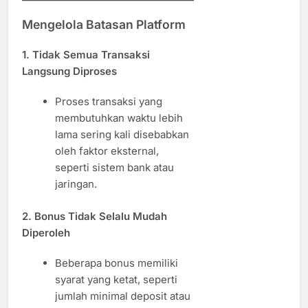
Mengelola Batasan Platform
1. Tidak Semua Transaksi
Langsung Diproses
Proses transaksi yang
membutuhkan waktu lebih
lama sering kali disebabkan
oleh faktor eksternal,
seperti sistem bank atau
jaringan.
2. Bonus Tidak Selalu Mudah
Diperoleh
Beberapa bonus memiliki
syarat yang ketat, seperti
jumlah minimal deposit atau