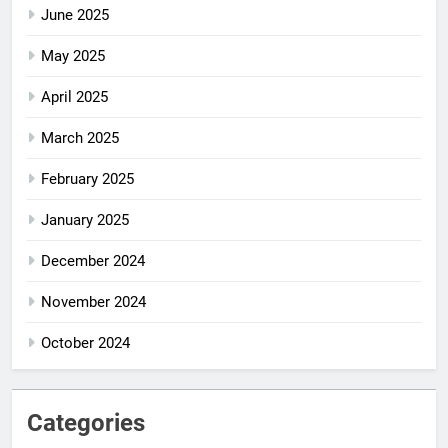
June 2025
May 2025
April 2025
March 2025
February 2025
January 2025
December 2024
November 2024
October 2024
Categories