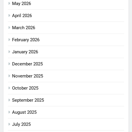
May 2026
April 2026
March 2026
February 2026
January 2026
December 2025
November 2025
October 2025
September 2025
August 2025
July 2025