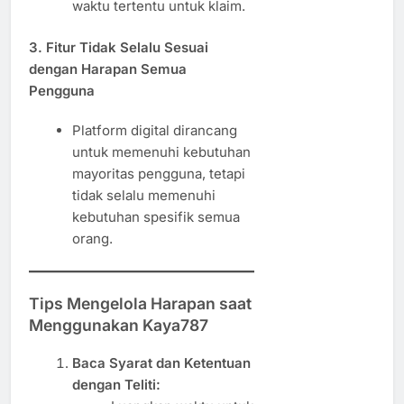
waktu tertentu untuk klaim.
3. Fitur Tidak Selalu Sesuai
dengan Harapan Semua
Pengguna
Platform digital dirancang
untuk memenuhi kebutuhan
mayoritas pengguna, tetapi
tidak selalu memenuhi
kebutuhan spesifik semua
orang.
Tips Mengelola Harapan saat
Menggunakan Kaya787
Baca Syarat dan Ketentuan
dengan Teliti: