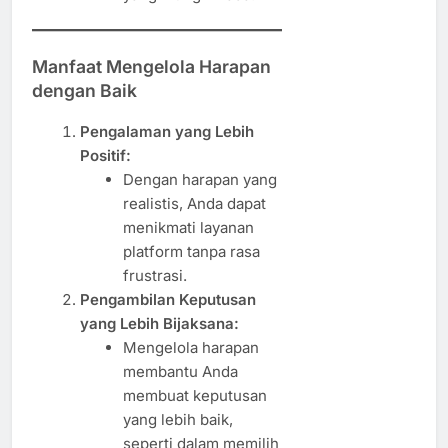
Manfaat Mengelola Harapan
dengan Baik
Pengalaman yang Lebih
Positif:
Dengan harapan yang
realistis, Anda dapat
menikmati layanan
platform tanpa rasa
frustrasi.
Pengambilan Keputusan
yang Lebih Bijaksana:
Mengelola harapan
membantu Anda
membuat keputusan
yang lebih baik,
seperti dalam memilih