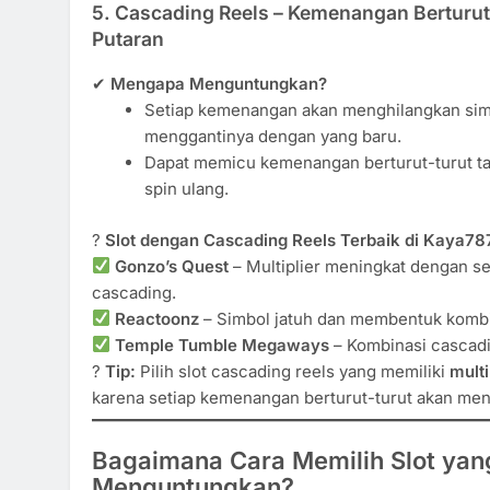
5. Cascading Reels – Kemenangan Berturut
Putaran
✔
Mengapa Menguntungkan?
Setiap kemenangan akan menghilangkan sim
menggantinya dengan yang baru.
Dapat memicu kemenangan berturut-turut t
spin ulang.
?
Slot dengan Cascading Reels Terbaik di Kaya78
Gonzo’s Quest
– Multiplier meningkat dengan s
cascading.
Reactoonz
– Simbol jatuh dan membentuk kombi
Temple Tumble Megaways
– Kombinasi cascad
?
Tip:
Pilih slot cascading reels yang memiliki
multi
karena setiap kemenangan berturut-turut akan men
Bagaimana Cara Memilih Slot yan
Menguntungkan?