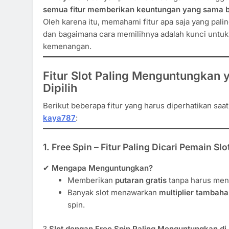
semua fitur memberikan keuntungan yang sama b
Oleh karena itu, memahami fitur apa saja yang pa
dan bagaimana cara memilihnya adalah kunci untu
kemenangan.
Fitur Slot Paling Menguntungkan 
Dipilih
Berikut beberapa fitur yang harus diperhatikan saat
kaya787
:
1. Free Spin – Fitur Paling Dicari Pemain Slo
✔
Mengapa Menguntungkan?
Memberikan
putaran gratis
tanpa harus men
Banyak slot menawarkan
multiplier tambaha
spin.
?
Slot dengan Free Spin Paling Menguntungkan di