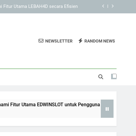
i Fitur Utama LEBAH4D secara Efisien
 untuk Pengguna Baru secara Praktis
 untuk Pengguna Baru secara Praktis
NEWSLETTER
RANDOM NEWS
ampilan dan Menu Utama EDWINSLOT
i Fitur Utama LEBAH4D secara Efisien
t Modern. Sumber Informasi Terpercaya.
 untuk Pengguna Baru secara Praktis
 untuk Pengguna Baru secara Praktis
ama EDWINSLOT untuk Pengguna Baru secara Praktis
P
3