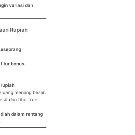
gin variasi dan
taan Rupiah
seseorang
fitur bonus
.
 rupiah
.
peluang menang besar.
sif dan fitur free
diah dalam rentang
.