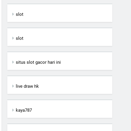
slot
slot
situs slot gacor hari ini
live draw hk
kaya787