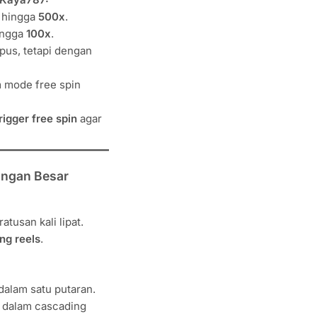
r hingga
500x
.
hingga
100x
.
pus, tetapi dengan
m mode free spin
igger free spin
agar
nangan Besar
atusan kali lipat.
ng reels
.
dalam satu putaran.
f dalam cascading