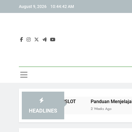
Skip
August 9, 2026
10:44:43 AM
to
content
SP
SPHM Netw
Menu Utama EDWINSLOT
Panduan Menjelajahi Fitur Uta
2 Weeks Ago
HEADLINES