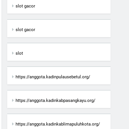
slot gacor
slot gacor
slot
https://anggota.kadinpulausebetul.org/
https://anggota.kadinkabpasangkayu.org/
https://anggota.kadinkablimapuluhkota.org/