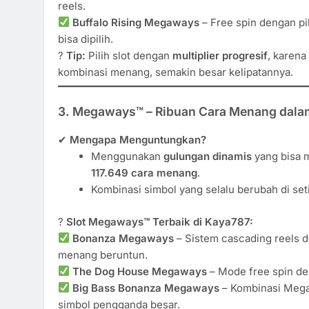
reels.
Buffalo Rising Megaways
– Free spin dengan pil
bisa dipilih.
?
Tip:
Pilih slot dengan
multiplier progresif
, karen
kombinasi menang, semakin besar kelipatannya.
3. Megaways™ – Ribuan Cara Menang dalam
✔
Mengapa Menguntungkan?
Menggunakan
gulungan dinamis
yang bisa 
117.649 cara menang
.
Kombinasi simbol yang selalu berubah di set
?
Slot Megaways™ Terbaik di Kaya787:
Bonanza Megaways
– Sistem cascading reels 
menang beruntun.
The Dog House Megaways
– Mode free spin den
Big Bass Bonanza Megaways
– Kombinasi Meg
simbol pengganda besar.