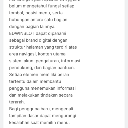
belum mengetahui fungsi setiap
tombol, posisi menu, serta
hubungan antara satu bagian
dengan bagian lainnya.
EDWINSLOT dapat dipahami
sebagai brand digital dengan
struktur halaman yang terdiri atas
area navigasi, konten utama,
sistem akun, pengaturan, informasi
pendukung, dan bagian bantuan.
Setiap elemen memiliki peran
tertentu dalam membantu
pengguna menemukan informasi
dan melakukan tindakan secara
terarah.
Bagi pengguna baru, mengenali
tampilan dasar dapat mengurangi
kesalahan saat memilih menu.