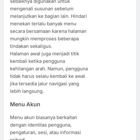
sebaiknya digunakan untuk
mengenali susunan sebelum
melanjutkan ke bagian lain. Hindari
menekan terlalu banyak menu
secara bersamaan karena halaman
mungkin memproses beberapa
tindakan sekaligus.
Halaman awal juga menjadi titik
kembali ketika pengguna
kehilangan arah. Namun, pengguna
tidak harus selalu kembali ke awal
jika tersedia jalur navigasi yang
lebih langsung.
Menu Akun
Menu akun biasanya berkaitan
dengan identitas pengguna,
pengaturan, sesi, atau informasi
pribadi.