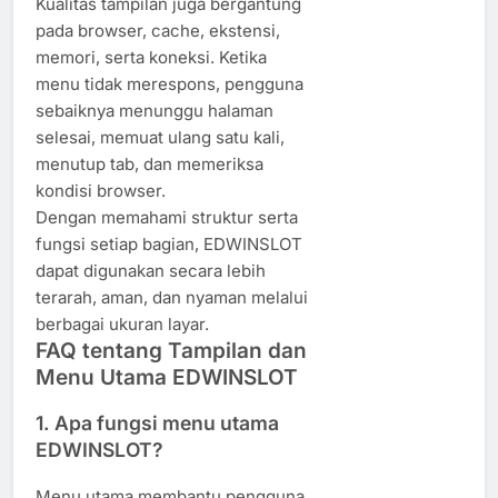
Kualitas tampilan juga bergantung
pada browser, cache, ekstensi,
memori, serta koneksi. Ketika
menu tidak merespons, pengguna
sebaiknya menunggu halaman
selesai, memuat ulang satu kali,
menutup tab, dan memeriksa
kondisi browser.
Dengan memahami struktur serta
fungsi setiap bagian, EDWINSLOT
dapat digunakan secara lebih
terarah, aman, dan nyaman melalui
berbagai ukuran layar.
FAQ tentang Tampilan dan
Menu Utama EDWINSLOT
1. Apa fungsi menu utama
EDWINSLOT?
Menu utama membantu pengguna