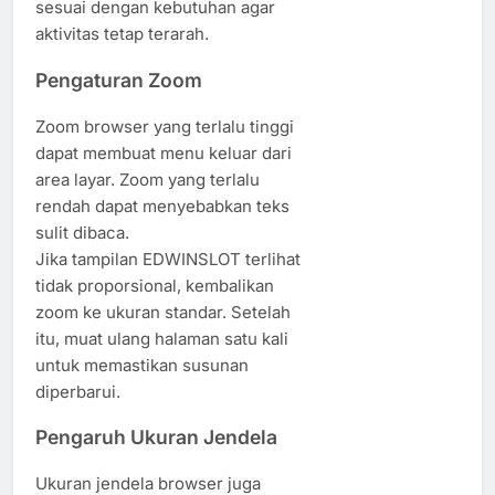
sesuai dengan kebutuhan agar
aktivitas tetap terarah.
Pengaturan Zoom
Zoom browser yang terlalu tinggi
dapat membuat menu keluar dari
area layar. Zoom yang terlalu
rendah dapat menyebabkan teks
sulit dibaca.
Jika tampilan EDWINSLOT terlihat
tidak proporsional, kembalikan
zoom ke ukuran standar. Setelah
itu, muat ulang halaman satu kali
untuk memastikan susunan
diperbarui.
Pengaruh Ukuran Jendela
Ukuran jendela browser juga