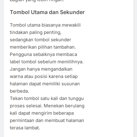
Tombol Utama dan Sekunder
Tombol utama biasanya mewakili
tindakan paling penting,
sedangkan tombol sekunder
memberikan pilihan tambahan.
Pengguna sebaiknya membaca
label tombol sebelum memilihnya.
Jangan hanya mengandalkan
warna atau posisi karena setiap
halaman dapat memiliki susunan
berbeda.
Tekan tombol satu kali dan tunggu
proses selesai. Menekan berulang
kali dapat mengirim beberapa
permintaan dan membuat halaman
terasa lambat.