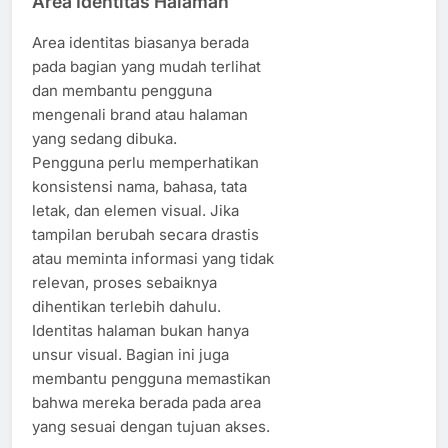
Area Identitas Halaman
Area identitas biasanya berada
pada bagian yang mudah terlihat
dan membantu pengguna
mengenali brand atau halaman
yang sedang dibuka.
Pengguna perlu memperhatikan
konsistensi nama, bahasa, tata
letak, dan elemen visual. Jika
tampilan berubah secara drastis
atau meminta informasi yang tidak
relevan, proses sebaiknya
dihentikan terlebih dahulu.
Identitas halaman bukan hanya
unsur visual. Bagian ini juga
membantu pengguna memastikan
bahwa mereka berada pada area
yang sesuai dengan tujuan akses.