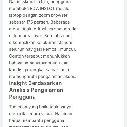
Dalam skenario lain, pengguna
membuka EDWINSLOT melalui
laptop dengan zoom browser
sebesar 175 persen. Beberapa
menu tidak terlihat karena berada
di luar area layar. Setelah zoom
dikembalikan ke ukuran standar,
seluruh navigasi kembali muncul.
Contoh tersebut menunjukkan
bahwa pemahaman menu dan
kondisi perangkat sama-sama
memengaruhi pengalaman akses.
Insight Berdasarkan
Analisis Pengalaman
Pengguna
Tampilan yang baik tidak hanya
menarik secara visual. Halaman
harus membantu pengguna