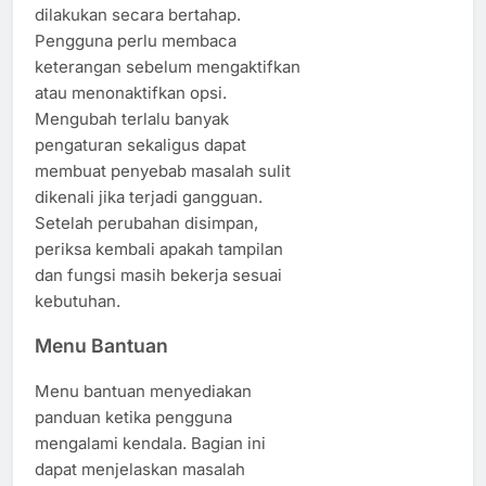
dilakukan secara bertahap.
Pengguna perlu membaca
keterangan sebelum mengaktifkan
atau menonaktifkan opsi.
Mengubah terlalu banyak
pengaturan sekaligus dapat
membuat penyebab masalah sulit
dikenali jika terjadi gangguan.
Setelah perubahan disimpan,
periksa kembali apakah tampilan
dan fungsi masih bekerja sesuai
kebutuhan.
Menu Bantuan
Menu bantuan menyediakan
panduan ketika pengguna
mengalami kendala. Bagian ini
dapat menjelaskan masalah