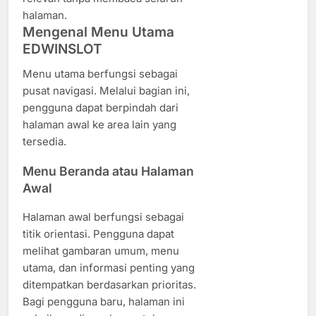
halaman.
Mengenal Menu Utama
EDWINSLOT
Menu utama berfungsi sebagai
pusat navigasi. Melalui bagian ini,
pengguna dapat berpindah dari
halaman awal ke area lain yang
tersedia.
Menu Beranda atau Halaman
Awal
Halaman awal berfungsi sebagai
titik orientasi. Pengguna dapat
melihat gambaran umum, menu
utama, dan informasi penting yang
ditempatkan berdasarkan prioritas.
Bagi pengguna baru, halaman ini