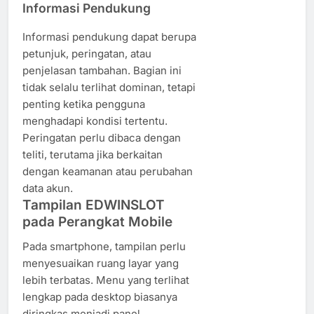
Informasi Pendukung
Informasi pendukung dapat berupa
petunjuk, peringatan, atau
penjelasan tambahan. Bagian ini
tidak selalu terlihat dominan, tetapi
penting ketika pengguna
menghadapi kondisi tertentu.
Peringatan perlu dibaca dengan
teliti, terutama jika berkaitan
dengan keamanan atau perubahan
data akun.
Tampilan EDWINSLOT
pada Perangkat Mobile
Pada smartphone, tampilan perlu
menyesuaikan ruang layar yang
lebih terbatas. Menu yang terlihat
lengkap pada desktop biasanya
diringkas menjadi panel.