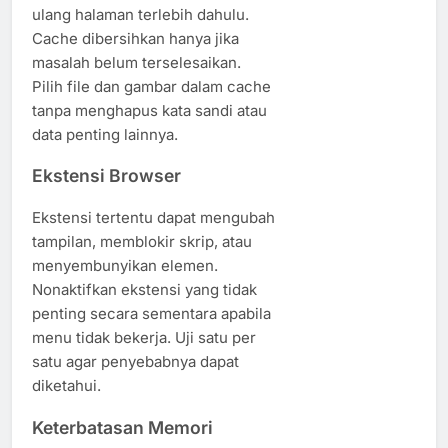
ulang halaman terlebih dahulu.
Cache dibersihkan hanya jika
masalah belum terselesaikan.
Pilih file dan gambar dalam cache
tanpa menghapus kata sandi atau
data penting lainnya.
Ekstensi Browser
Ekstensi tertentu dapat mengubah
tampilan, memblokir skrip, atau
menyembunyikan elemen.
Nonaktifkan ekstensi yang tidak
penting secara sementara apabila
menu tidak bekerja. Uji satu per
satu agar penyebabnya dapat
diketahui.
Keterbatasan Memori