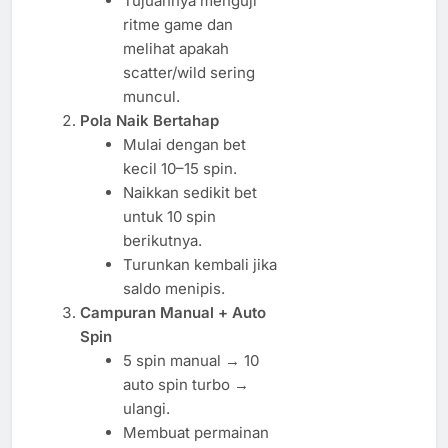
Tujuannya menguji
ritme game dan
melihat apakah
scatter/wild sering
muncul.
Pola Naik Bertahap
Mulai dengan bet
kecil 10–15 spin.
Naikkan sedikit bet
untuk 10 spin
berikutnya.
Turunkan kembali jika
saldo menipis.
Campuran Manual + Auto
Spin
5 spin manual → 10
auto spin turbo →
ulangi.
Membuat permainan