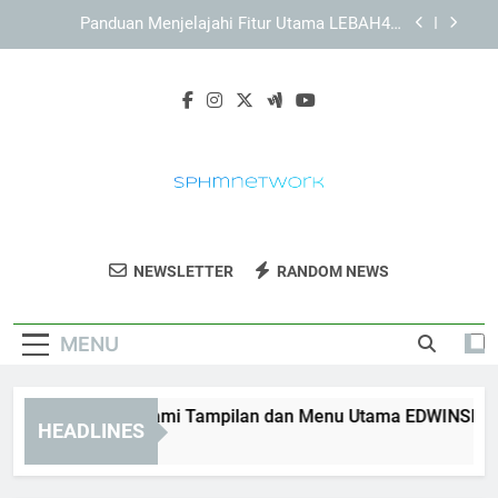
Skip
Panduan Memahami Fitur Utama EDWINSLOT
to
untuk Pengguna Baru secara Praktis
content
Panduan Memahami Fitur Utama LEBAH4D untuk
Pengguna Baru secara Praktis
Panduan Memahami Tampilan dan Menu Utama
EDWINSLOT
Panduan Menjelajahi Fitur Utama LEBAH4D
secara Efisien
Panduan Memahami Fitur Utama EDWINSLOT
untuk Pengguna Baru secara Praktis
SPHM Network
SPHM Network Memberikan Informasi Dan
Panduan Memahami Fitur Utama LEBAH4D untuk
NEWSLETTER
RANDOM NEWS
Pengguna Baru secara Praktis
Berita Terkini Untuk Masyarakat Modern.
Sumber Informasi Terpercaya.
MENU
anduan Memahami Tampilan dan Menu Utama EDWINSLOT
HEADLINES
Weeks Ago