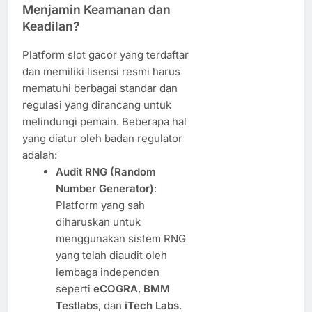
Menjamin Keamanan dan
Keadilan?
Platform slot gacor yang terdaftar
dan memiliki lisensi resmi harus
mematuhi berbagai standar dan
regulasi yang dirancang untuk
melindungi pemain. Beberapa hal
yang diatur oleh badan regulator
adalah:
Audit RNG (Random
Number Generator)
:
Platform yang sah
diharuskan untuk
menggunakan sistem RNG
yang telah diaudit oleh
lembaga independen
seperti
eCOGRA
,
BMM
Testlabs
, dan
iTech Labs
.