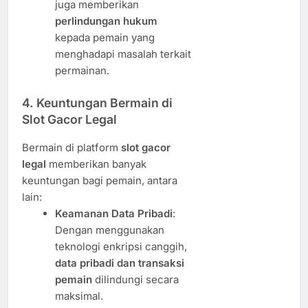
juga memberikan
perlindungan hukum
kepada pemain yang
menghadapi masalah terkait
permainan.
4. Keuntungan Bermain di
Slot Gacor Legal
Bermain di platform
slot gacor
legal
memberikan banyak
keuntungan bagi pemain, antara
lain:
Keamanan Data Pribadi
:
Dengan menggunakan
teknologi enkripsi canggih,
data pribadi dan transaksi
pemain
dilindungi secara
maksimal.