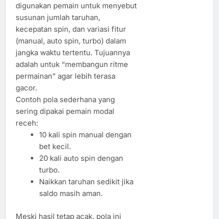
digunakan pemain untuk menyebut
susunan jumlah taruhan,
kecepatan spin, dan variasi fitur
(manual, auto spin, turbo) dalam
jangka waktu tertentu. Tujuannya
adalah untuk “membangun ritme
permainan” agar lebih terasa
gacor.
Contoh pola sederhana yang
sering dipakai pemain modal
receh:
10 kali spin manual dengan
bet kecil.
20 kali auto spin dengan
turbo.
Naikkan taruhan sedikit jika
saldo masih aman.
Meski hasil tetap acak, pola ini