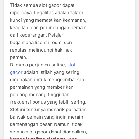
Tidak semua slot gacor dapat
dipercaya. Legalitas adalah faktor
kunci yang memastikan keamanan,
keadilan, dan perlindungan pemain
dari kecurangan. Pelajari
bagaimana lisensi resmi dan
regulasi melindungi hak-hak
pemain.
Di dunia perjudian online,
slot
gacor
adalah istilah yang sering
digunakan untuk menggambarkan
permainan yang memberikan
peluang menang tinggi dan
frekuensi bonus yang lebih sering.
Slot ini tentunya menarik perhatian
banyak pemain yang ingin meraih
kemenangan besar. Namun, tidak
semua slot gacor dapat diandalkan,