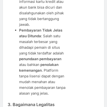
informasi kartu kredit atau
akun bank bisa dicuri dan
disalahgunakan oleh pihak
yang tidak bertanggung
jawab.
Pembayaran Tidak Jelas
atau Ditunda
: Salah satu
masalah terbesar yang
dihadapi pemain di situs
yang tidak terdaftar adalah
penundaan pembayaran
atau bahkan
penolakan
kemenangan
. Platform
tanpa lisensi dapat dengan
mudah menahan atau
menolak pembayaran tanpa
alasan yang jelas.
3. Bagaimana Legalitas