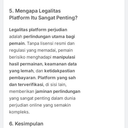
5. Mengapa Legalitas
Platform Itu Sangat Penting?
Legalitas platform perjudian
adalah
perlindungan utama bagi
pemain
. Tanpa lisensi resmi dan
regulasi yang memadai, pemain
berisiko menghadapi
manipulasi
hasil permainan
,
keamanan data
yang lemah
, dan
ketidakpastian
pembayaran
.
Platform yang sah
dan terverifikasi
, di sisi lain,
memberikan
jaminan perlindungan
yang sangat penting dalam dunia
perjudian online yang semakin
kompleks.
6. Kesimpulan