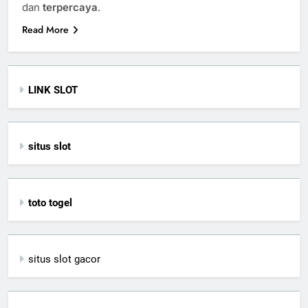
dan
terpercaya
.
Read More
LINK SLOT
situs slot
toto togel
situs slot gacor