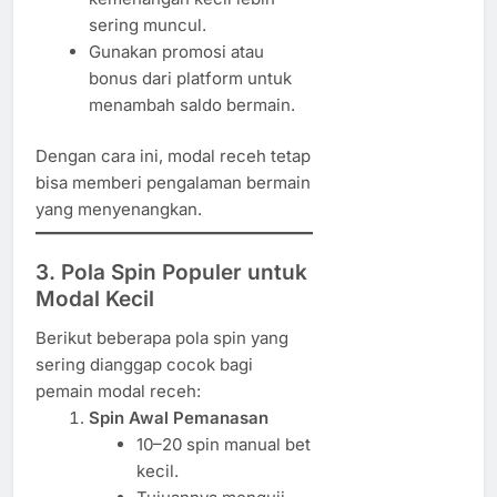
sering muncul.
Gunakan promosi atau
bonus dari platform untuk
menambah saldo bermain.
Dengan cara ini, modal receh tetap
bisa memberi pengalaman bermain
yang menyenangkan.
3. Pola Spin Populer untuk
Modal Kecil
Berikut beberapa pola spin yang
sering dianggap cocok bagi
pemain modal receh:
Spin Awal Pemanasan
10–20 spin manual bet
kecil.