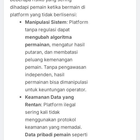
dihadapi pemain ketika bermain di
platform yang tidak berlisensi:
Manipulasi Sistem
: Platform
tanpa regulasi dapat
mengubah algoritma
permainan
, mengatur hasil
putaran, dan membatasi
peluang kemenangan
pemain. Tanpa pengawasan
independen, hasil
permainan bisa dimanipulasi
untuk keuntungan operator.
Keamanan Data yang
Rentan
: Platform ilegal
sering kali tidak
menggunakan protokol
keamanan yang memadai.
Data pribadi pemain
seperti