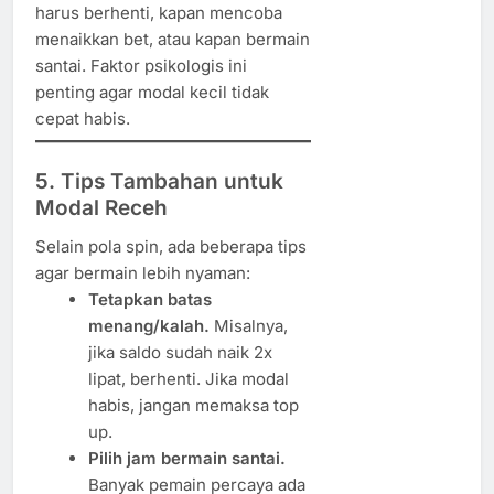
harus berhenti, kapan mencoba
menaikkan bet, atau kapan bermain
santai. Faktor psikologis ini
penting agar modal kecil tidak
cepat habis.
5. Tips Tambahan untuk
Modal Receh
Selain pola spin, ada beberapa tips
agar bermain lebih nyaman:
Tetapkan batas
menang/kalah.
Misalnya,
jika saldo sudah naik 2x
lipat, berhenti. Jika modal
habis, jangan memaksa top
up.
Pilih jam bermain santai.
Banyak pemain percaya ada