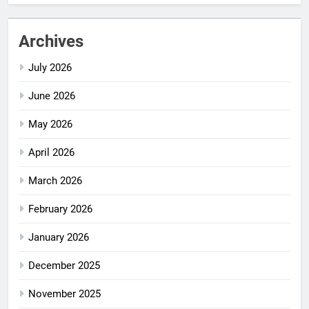
Archives
July 2026
June 2026
May 2026
April 2026
March 2026
February 2026
January 2026
December 2025
November 2025