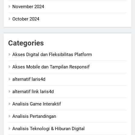
November 2024
October 2024
Categories
Akses Digital dan Fleksibilitas Platform
Akses Mobile dan Tampilan Responsif
alternatif laris4d
alternatif link laris4d
Analisis Game Interaktif
Analisis Pertandingan
Analisis Teknologi & Hiburan Digital