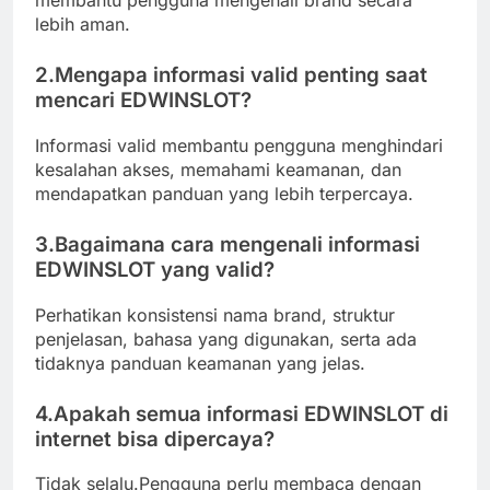
membantu pengguna mengenali brand secara
lebih aman.
2.Mengapa informasi valid penting saat
mencari EDWINSLOT?
Informasi valid membantu pengguna menghindari
kesalahan akses, memahami keamanan, dan
mendapatkan panduan yang lebih terpercaya.
3.Bagaimana cara mengenali informasi
EDWINSLOT yang valid?
Perhatikan konsistensi nama brand, struktur
penjelasan, bahasa yang digunakan, serta ada
tidaknya panduan keamanan yang jelas.
4.Apakah semua informasi EDWINSLOT di
internet bisa dipercaya?
Tidak selalu.Pengguna perlu membaca dengan