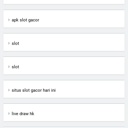
apk slot gacor
slot
slot
situs slot gacor hari ini
live draw hk