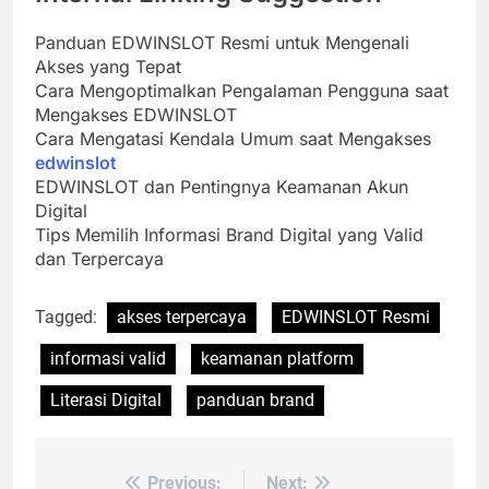
Panduan EDWINSLOT Resmi untuk Mengenali
Akses yang Tepat
Cara Mengoptimalkan Pengalaman Pengguna saat
Mengakses EDWINSLOT
Cara Mengatasi Kendala Umum saat Mengakses
edwinslot
EDWINSLOT dan Pentingnya Keamanan Akun
Digital
Tips Memilih Informasi Brand Digital yang Valid
dan Terpercaya
Tagged:
akses terpercaya
EDWINSLOT Resmi
informasi valid
keamanan platform
Literasi Digital
panduan brand
Previous:
Next:
Post