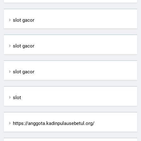
slot gacor
slot gacor
slot gacor
slot
https://anggota.kadinpulausebetul.org/