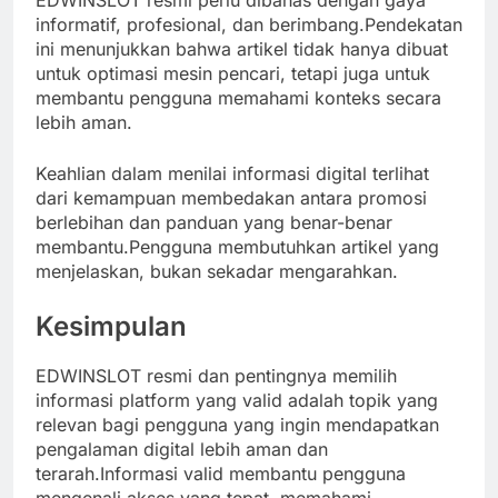
informatif, profesional, dan berimbang.Pendekatan
ini menunjukkan bahwa artikel tidak hanya dibuat
untuk optimasi mesin pencari, tetapi juga untuk
membantu pengguna memahami konteks secara
lebih aman.
Keahlian dalam menilai informasi digital terlihat
dari kemampuan membedakan antara promosi
berlebihan dan panduan yang benar-benar
membantu.Pengguna membutuhkan artikel yang
menjelaskan, bukan sekadar mengarahkan.
Kesimpulan
EDWINSLOT resmi dan pentingnya memilih
informasi platform yang valid adalah topik yang
relevan bagi pengguna yang ingin mendapatkan
pengalaman digital lebih aman dan
terarah.Informasi valid membantu pengguna