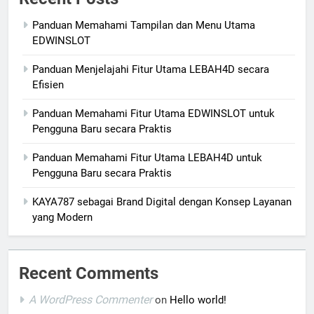
Panduan Memahami Tampilan dan Menu Utama
EDWINSLOT
Panduan Menjelajahi Fitur Utama LEBAH4D secara
Efisien
Panduan Memahami Fitur Utama EDWINSLOT untuk
Pengguna Baru secara Praktis
Panduan Memahami Fitur Utama LEBAH4D untuk
Pengguna Baru secara Praktis
KAYA787 sebagai Brand Digital dengan Konsep Layanan
yang Modern
Recent Comments
A WordPress Commenter
on
Hello world!