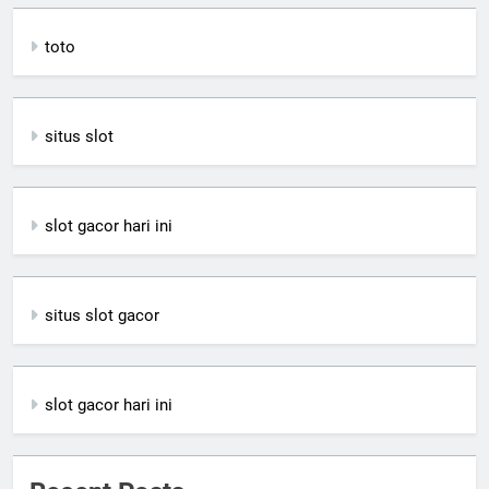
toto
situs slot
slot gacor hari ini
situs slot gacor
slot gacor hari ini