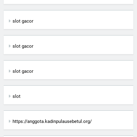
slot gacor
slot gacor
slot gacor
slot
https://anggota.kadinpulausebetul.org/