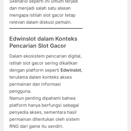
Skenario seperti ini umum terjadi
dan menjadi salah satu alasan
mengapa istilah slot gacor tetap
relevan dalam diskusi pemain.
Edwinslot dalam Konteks
Pencarian Slot Gacor
Dalam ekosistem pencarian digital,
istilah slot gacor sering dikaitkan
dengan platform seperti
Edwinslot
,
terutama dalam konteks akses
permainan dan informasi
pengguna.
Namun penting dipahami bahwa
platform hanya berfungsi sebagai
penyedia akses, sementara hasil
permainan ditentukan oleh sistem
RNG dari game itu sendiri.