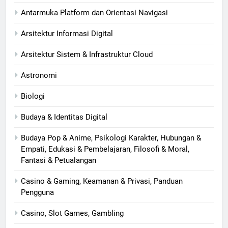
Antarmuka Platform dan Orientasi Navigasi
Arsitektur Informasi Digital
Arsitektur Sistem & Infrastruktur Cloud
Astronomi
Biologi
Budaya & Identitas Digital
Budaya Pop & Anime, Psikologi Karakter, Hubungan &
Empati, Edukasi & Pembelajaran, Filosofi & Moral,
Fantasi & Petualangan
Casino & Gaming, Keamanan & Privasi, Panduan
Pengguna
Casino, Slot Games, Gambling