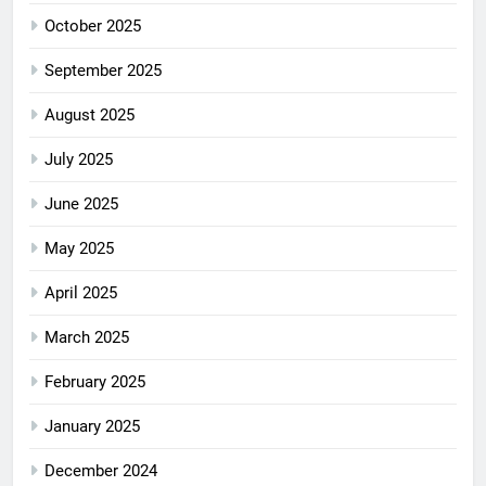
October 2025
September 2025
August 2025
July 2025
June 2025
May 2025
April 2025
March 2025
February 2025
January 2025
December 2024