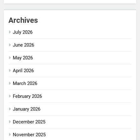
Archives
July 2026
June 2026
May 2026
April 2026
March 2026
February 2026
January 2026
December 2025
November 2025