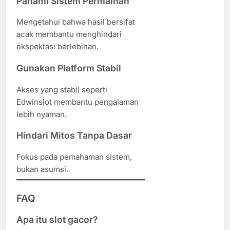
Pahami Sistem Permainan
Mengetahui bahwa hasil bersifat
acak membantu menghindari
ekspektasi berlebihan.
Gunakan Platform Stabil
Akses yang stabil seperti
Edwinslot membantu pengalaman
lebih nyaman.
Hindari Mitos Tanpa Dasar
Fokus pada pemahaman sistem,
bukan asumsi.
FAQ
Apa itu slot gacor?