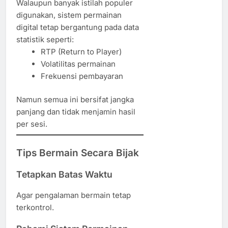
Walaupun banyak istilah populer
digunakan, sistem permainan
digital tetap bergantung pada data
statistik seperti:
RTP (Return to Player)
Volatilitas permainan
Frekuensi pembayaran
Namun semua ini bersifat jangka
panjang dan tidak menjamin hasil
per sesi.
Tips Bermain Secara Bijak
Tetapkan Batas Waktu
Agar pengalaman bermain tetap
terkontrol.