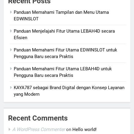
Recent Posts
Panduan Memahami Tampilan dan Menu Utama
EDWINSLOT
Panduan Menjelajahi Fitur Utama LEBAH4D secara
Efisien
Panduan Memahami Fitur Utama EDWINSLOT untuk
Pengguna Baru secara Praktis
Panduan Memahami Fitur Utama LEBAH4D untuk
Pengguna Baru secara Praktis
KAYA787 sebagai Brand Digital dengan Konsep Layanan
yang Modern
Recent Comments
A WordPress Commenter
on
Hello world!