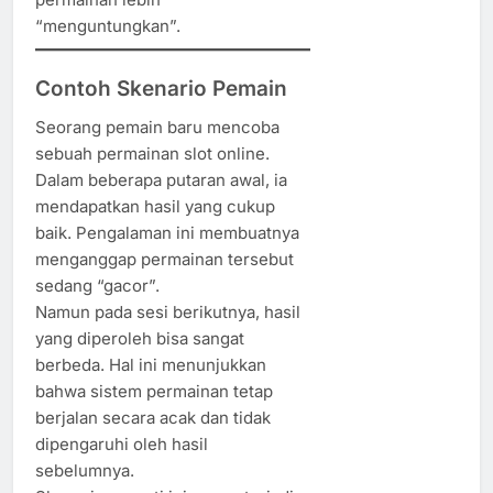
“menguntungkan”.
Contoh Skenario Pemain
Seorang pemain baru mencoba
sebuah permainan slot online.
Dalam beberapa putaran awal, ia
mendapatkan hasil yang cukup
baik. Pengalaman ini membuatnya
menganggap permainan tersebut
sedang “gacor”.
Namun pada sesi berikutnya, hasil
yang diperoleh bisa sangat
berbeda. Hal ini menunjukkan
bahwa sistem permainan tetap
berjalan secara acak dan tidak
dipengaruhi oleh hasil
sebelumnya.