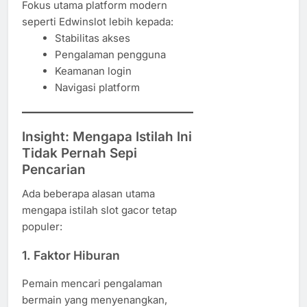
Fokus utama platform modern
seperti Edwinslot lebih kepada:
Stabilitas akses
Pengalaman pengguna
Keamanan login
Navigasi platform
Insight: Mengapa Istilah Ini
Tidak Pernah Sepi
Pencarian
Ada beberapa alasan utama
mengapa istilah slot gacor tetap
populer:
1. Faktor Hiburan
Pemain mencari pengalaman
bermain yang menyenangkan,