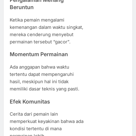
Beruntun
Ketika pemain mengalami
kemenangan dalam waktu singkat,
mereka cenderung menyebut
permainan tersebut “gacor”.
Momentum Permainan
Ada anggapan bahwa waktu
tertentu dapat mempengaruhi
hasil, meskipun hal ini tidak
memiliki dasar teknis yang pasti.
Efek Komunitas
Cerita dari pemain lain
memperkuat keyakinan bahwa ada
kondisi tertentu di mana
permainan lebih