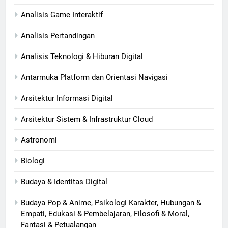
Analisis Game Interaktif
Analisis Pertandingan
Analisis Teknologi & Hiburan Digital
Antarmuka Platform dan Orientasi Navigasi
Arsitektur Informasi Digital
Arsitektur Sistem & Infrastruktur Cloud
Astronomi
Biologi
Budaya & Identitas Digital
Budaya Pop & Anime, Psikologi Karakter, Hubungan &
Empati, Edukasi & Pembelajaran, Filosofi & Moral,
Fantasi & Petualangan