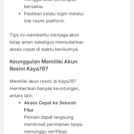
bersama.
Pastikan selalu login melalui
link resmi platform.
Tips ini membantu menjaga akun
tetap aman sekaligus memudahkan
akses cepat di waktu berikutnya.
Keunggulan Memiliki Akun
Resmi Kaya787
Memiliki akun resmi di Kaya787
memberikan banyak keuntungan,
antara lain:
Akses Cepat ke Seluruh
Fitur
Pemain dapat langsung
menikmati permainan tanpa
menunggu verifikasi