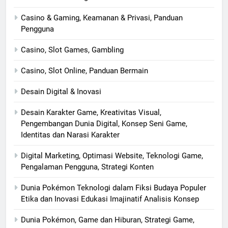
Casino & Gaming, Keamanan & Privasi, Panduan
Pengguna
Casino, Slot Games, Gambling
Casino, Slot Online, Panduan Bermain
Desain Digital & Inovasi
Desain Karakter Game, Kreativitas Visual,
Pengembangan Dunia Digital, Konsep Seni Game,
Identitas dan Narasi Karakter
Digital Marketing, Optimasi Website, Teknologi Game,
Pengalaman Pengguna, Strategi Konten
Dunia Pokémon Teknologi dalam Fiksi Budaya Populer
Etika dan Inovasi Edukasi Imajinatif Analisis Konsep
Dunia Pokémon, Game dan Hiburan, Strategi Game,