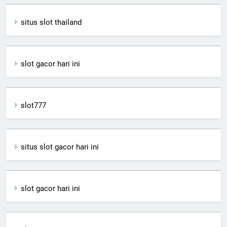
situs slot thailand
slot gacor hari ini
slot777
situs slot gacor hari ini
slot gacor hari ini