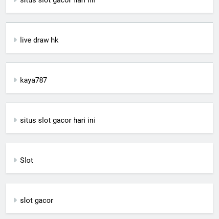
live draw hk
kaya787
situs slot gacor hari ini
Slot
slot gacor