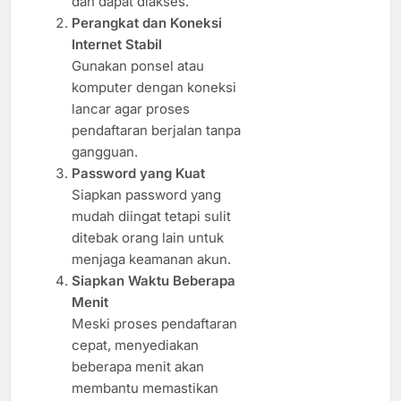
dan dapat diakses.
Perangkat dan Koneksi
Internet Stabil
Gunakan ponsel atau
komputer dengan koneksi
lancar agar proses
pendaftaran berjalan tanpa
gangguan.
Password yang Kuat
Siapkan password yang
mudah diingat tetapi sulit
ditebak orang lain untuk
menjaga keamanan akun.
Siapkan Waktu Beberapa
Menit
Meski proses pendaftaran
cepat, menyediakan
beberapa menit akan
membantu memastikan