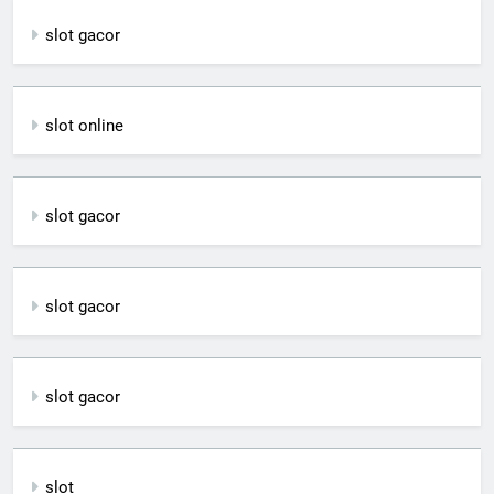
slot gacor
slot online
slot gacor
slot gacor
slot gacor
slot