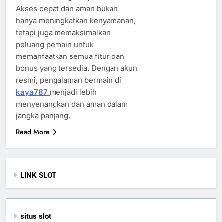
Akses cepat dan aman bukan
hanya meningkatkan kenyamanan,
tetapi juga memaksimalkan
peluang pemain untuk
memanfaatkan semua fitur dan
bonus yang tersedia. Dengan akun
resmi, pengalaman bermain di
kaya787
menjadi lebih
menyenangkan dan aman dalam
jangka panjang.
Read More
LINK SLOT
situs slot