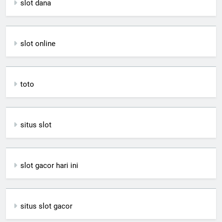
slot dana
slot online
toto
situs slot
slot gacor hari ini
situs slot gacor