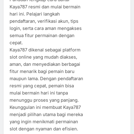
Kaya787 resmi dan mulai bermain
hari ini. Pelajari langkah
pendaftaran, verifikasi akun, tips
login, serta cara aman mengakses
semua fitur permainan dengan
cepat.
Kaya787 dikenal sebagai platform
slot online yang mudah diakses,
aman, dan menyediakan berbagai
fitur menarik bagi pemain baru
maupun lama. Dengan pendaftaran
resmi yang cepat, pemain bisa
mulai bermain hari ini tanpa
menunggu proses yang panjang.
Keunggulan ini membuat Kaya787
menjadi pilihan utama bagi mereka
yang ingin menikmati permainan
slot dengan nyaman dan efisien.