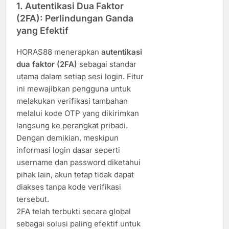
1. Autentikasi Dua Faktor
(2FA): Perlindungan Ganda
yang Efektif
HORAS88 menerapkan
autentikasi
dua faktor (2FA)
sebagai standar
utama dalam setiap sesi login. Fitur
ini mewajibkan pengguna untuk
melakukan verifikasi tambahan
melalui kode OTP yang dikirimkan
langsung ke perangkat pribadi.
Dengan demikian, meskipun
informasi login dasar seperti
username dan password diketahui
pihak lain, akun tetap tidak dapat
diakses tanpa kode verifikasi
tersebut.
2FA telah terbukti secara global
sebagai solusi paling efektif untuk