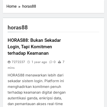
Home
horas88
horas88
HORAS88: Bukan Sekadar
Login, Tapi Komitmen
terhadap Keamanan
7272237
1 year ago
0
7
mins
HORAS88 menawarkan lebih dari
sekadar sistem login. Platform ini
menghadirkan komitmen penuh
terhadap keamanan digital dengan
autentikasi ganda, enkripsi data,
dan pemantauan akses real-time