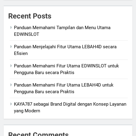
Recent Posts
Panduan Memahami Tampilan dan Menu Utama
EDWINSLOT
Panduan Menjelajahi Fitur Utama LEBAH4D secara
Efisien
Panduan Memahami Fitur Utama EDWINSLOT untuk
Pengguna Baru secara Praktis
Panduan Memahami Fitur Utama LEBAH4D untuk
Pengguna Baru secara Praktis
KAYA787 sebagai Brand Digital dengan Konsep Layanan
yang Modern
Recent Comments