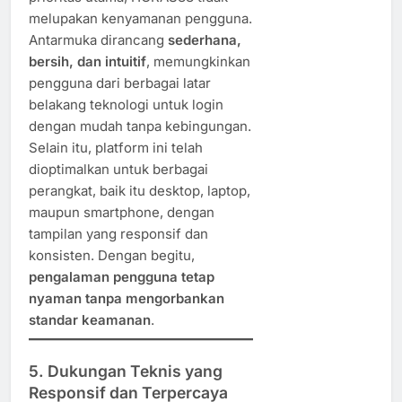
melupakan kenyamanan pengguna.
Antarmuka dirancang
sederhana,
bersih, dan intuitif
, memungkinkan
pengguna dari berbagai latar
belakang teknologi untuk login
dengan mudah tanpa kebingungan.
Selain itu, platform ini telah
dioptimalkan untuk berbagai
perangkat, baik itu desktop, laptop,
maupun smartphone, dengan
tampilan yang responsif dan
konsisten. Dengan begitu,
pengalaman pengguna tetap
nyaman tanpa mengorbankan
standar keamanan
.
5. Dukungan Teknis yang
Responsif dan Terpercaya