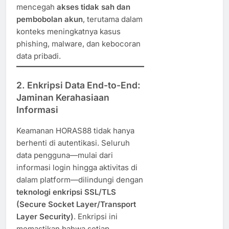
mencegah
akses tidak sah dan
pembobolan akun
, terutama dalam
konteks meningkatnya kasus
phishing, malware, dan kebocoran
data pribadi.
2. Enkripsi Data End-to-End:
Jaminan Kerahasiaan
Informasi
Keamanan HORAS88 tidak hanya
berhenti di autentikasi. Seluruh
data pengguna—mulai dari
informasi login hingga aktivitas di
dalam platform—dilindungi dengan
teknologi enkripsi SSL/TLS
(Secure Socket Layer/Transport
Layer Security)
. Enkripsi ini
memastikan bahwa setiap