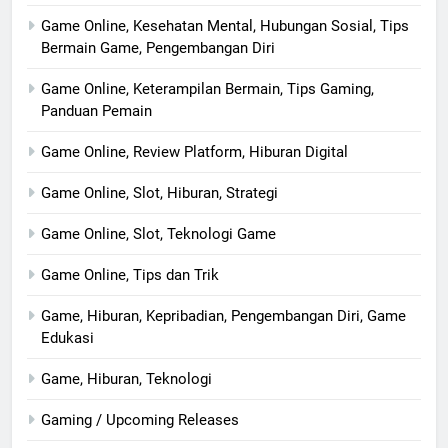
Game Online, Kesehatan Mental, Hubungan Sosial, Tips
Bermain Game, Pengembangan Diri
Game Online, Keterampilan Bermain, Tips Gaming,
Panduan Pemain
Game Online, Review Platform, Hiburan Digital
Game Online, Slot, Hiburan, Strategi
Game Online, Slot, Teknologi Game
Game Online, Tips dan Trik
Game, Hiburan, Kepribadian, Pengembangan Diri, Game
Edukasi
Game, Hiburan, Teknologi
Gaming / Upcoming Releases