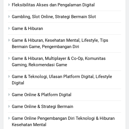
Fleksibilitas Akses dan Pengalaman Digital
Gambling, Slot Online, Strategi Bermain Slot
Game & Hiburan
Game & Hiburan, Kesehatan Mental, Lifestyle, Tips
Bermain Game, Pengembangan Diri
Game & Hiburan, Multiplayer & Co-Op, Komunitas
Gaming, Rekomendasi Game
Game & Teknologi, Ulasan Platform Digital, Lifestyle
Digital
Game Online & Platform Digital
Game Online & Strategi Bermain
Game Online Pengembangan Diri Teknologi & Hiburan
Kesehatan Mental