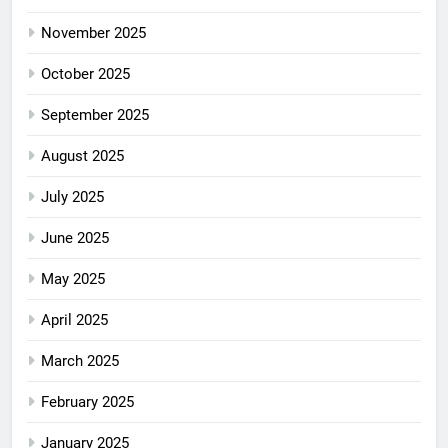
November 2025
October 2025
September 2025
August 2025
July 2025
June 2025
May 2025
April 2025
March 2025
February 2025
January 2025