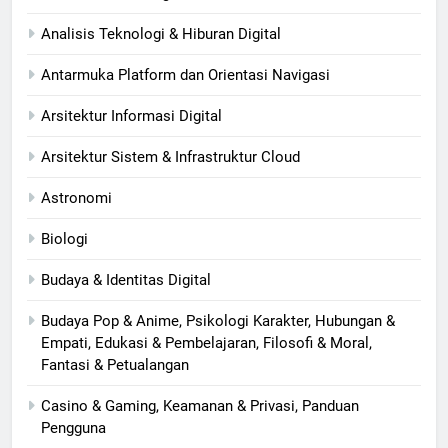
Analisis Teknologi & Hiburan Digital
Antarmuka Platform dan Orientasi Navigasi
Arsitektur Informasi Digital
Arsitektur Sistem & Infrastruktur Cloud
Astronomi
Biologi
Budaya & Identitas Digital
Budaya Pop & Anime, Psikologi Karakter, Hubungan &
Empati, Edukasi & Pembelajaran, Filosofi & Moral,
Fantasi & Petualangan
Casino & Gaming, Keamanan & Privasi, Panduan
Pengguna