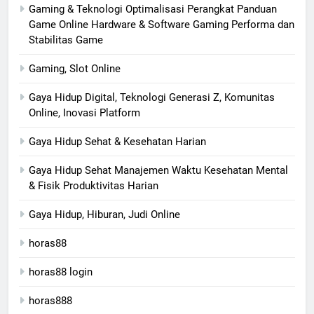
Gaming & Teknologi Optimalisasi Perangkat Panduan
Game Online Hardware & Software Gaming Performa dan
Stabilitas Game
Gaming, Slot Online
Gaya Hidup Digital, Teknologi Generasi Z, Komunitas
Online, Inovasi Platform
Gaya Hidup Sehat & Kesehatan Harian
Gaya Hidup Sehat Manajemen Waktu Kesehatan Mental
& Fisik Produktivitas Harian
Gaya Hidup, Hiburan, Judi Online
horas88
horas88 login
horas888