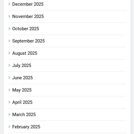
December 2025
November 2025
October 2025
September 2025
August 2025
July 2025
June 2025
May 2025
April 2025
March 2025
February 2025