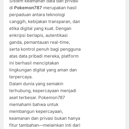
Sistem keamanan data dan privasi
di
Pokemon787
merupakan hasil
perpaduan antara teknologi
canggih, kebijakan transparan, dan
etika digital yang kuat. Dengan
enkripsi berlapis, autentikasi
ganda, pemantauan real-time,
serta kontrol penuh bagi pengguna
atas data pribadi mereka, platform
ini berhasil menciptakan
lingkungan digital yang aman dan
terpercaya.
Dalam dunia yang semakin
terhubung, kepercayaan menjadi
aset terbesar. Pokemon787
memahami bahwa untuk
membangun kepercayaan,
keamanan dan privasi bukan hanya
fitur tambahan—melainkan inti dari