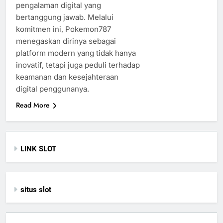
pengalaman digital yang
bertanggung jawab. Melalui
komitmen ini, Pokemon787
menegaskan dirinya sebagai
platform modern yang tidak hanya
inovatif, tetapi juga peduli terhadap
keamanan dan kesejahteraan
digital penggunanya.
Read More
LINK SLOT
situs slot