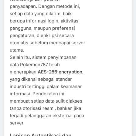
penyadapan. Dengan metode ini,
setiap data yang dikirim, baik
berupa informasi login, aktivitas
pengguna, maupun preferensi
pengaturan, dienkripsi secara
otomatis sebelum mencapai server
utama.
Selain itu, sistem penyimpanan
data Pokemon787 telah
menerapkan
AES-256 encryption
,
yang dikenal sebagai standar
industri tertinggi dalam keamanan
informasi. Pendekatan ini
membuat setiap data sulit diakses
tanpa otorisasi resmi, bahkan jika
terjadi pelanggaran eksternal pada
server.
Lapisan Autentikasi dan