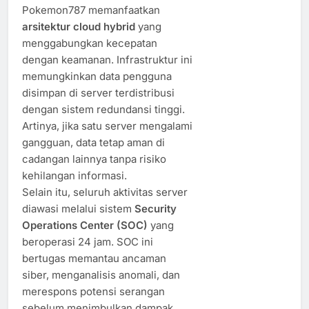
Pokemon787 memanfaatkan
arsitektur cloud hybrid
yang
menggabungkan kecepatan
dengan keamanan. Infrastruktur ini
memungkinkan data pengguna
disimpan di server terdistribusi
dengan sistem redundansi tinggi.
Artinya, jika satu server mengalami
gangguan, data tetap aman di
cadangan lainnya tanpa risiko
kehilangan informasi.
Selain itu, seluruh aktivitas server
diawasi melalui sistem
Security
Operations Center (SOC)
yang
beroperasi 24 jam. SOC ini
bertugas memantau ancaman
siber, menganalisis anomali, dan
merespons potensi serangan
sebelum menimbulkan dampak