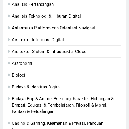
Analisis Pertandingan
Analisis Teknologi & Hiburan Digital
Antarmuka Platform dan Orientasi Navigasi
Arsitektur Informasi Digital
Arsitektur Sistem & Infrastruktur Cloud
Astronomi
Biologi
Budaya & Identitas Digital
Budaya Pop & Anime, Psikologi Karakter, Hubungan &
Empati, Edukasi & Pembelajaran, Filosofi & Moral,
Fantasi & Petualangan
Casino & Gaming, Keamanan & Privasi, Panduan