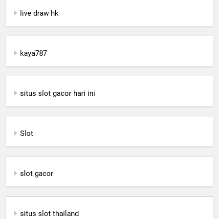
live draw hk
kaya787
situs slot gacor hari ini
Slot
slot gacor
situs slot thailand