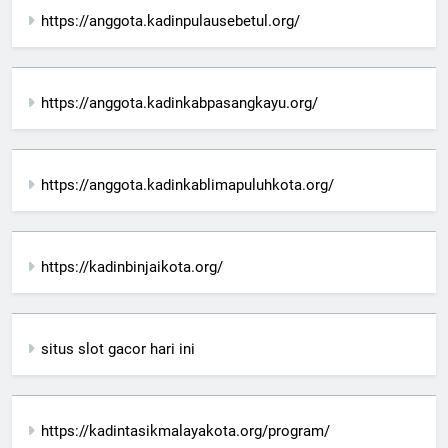
https://anggota.kadinpulausebetul.org/
https://anggota.kadinkabpasangkayu.org/
https://anggota.kadinkablimapuluhkota.org/
https://kadinbinjaikota.org/
situs slot gacor hari ini
https://kadintasikmalayakota.org/program/