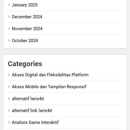
January 2025
December 2024
November 2024
October 2024
Categories
Akses Digital dan Fleksibilitas Platform
Akses Mobile dan Tampilan Responsif
alternatif laris4d
alternatif link laris4d
Analisis Game Interaktif