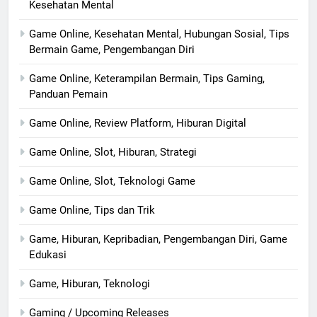
Kesehatan Mental
Game Online, Kesehatan Mental, Hubungan Sosial, Tips
Bermain Game, Pengembangan Diri
Game Online, Keterampilan Bermain, Tips Gaming,
Panduan Pemain
Game Online, Review Platform, Hiburan Digital
Game Online, Slot, Hiburan, Strategi
Game Online, Slot, Teknologi Game
Game Online, Tips dan Trik
Game, Hiburan, Kepribadian, Pengembangan Diri, Game
Edukasi
Game, Hiburan, Teknologi
Gaming / Upcoming Releases