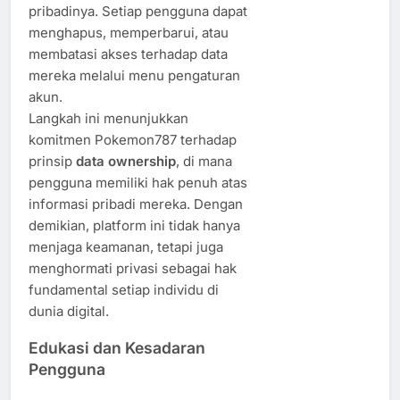
pribadinya. Setiap pengguna dapat
menghapus, memperbarui, atau
membatasi akses terhadap data
mereka melalui menu pengaturan
akun.
Langkah ini menunjukkan
komitmen Pokemon787 terhadap
prinsip
data ownership
, di mana
pengguna memiliki hak penuh atas
informasi pribadi mereka. Dengan
demikian, platform ini tidak hanya
menjaga keamanan, tetapi juga
menghormati privasi sebagai hak
fundamental setiap individu di
dunia digital.
Edukasi dan Kesadaran
Pengguna