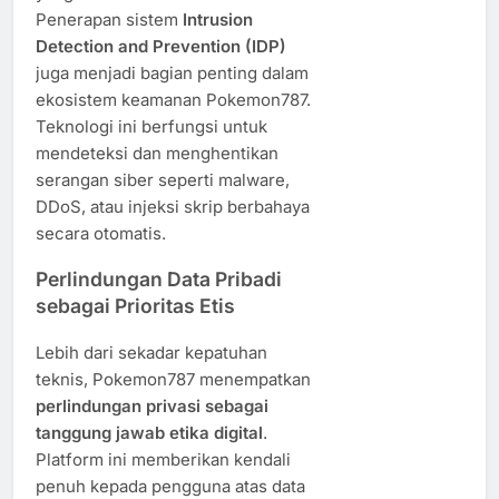
Penerapan sistem
Intrusion
Detection and Prevention (IDP)
juga menjadi bagian penting dalam
ekosistem keamanan Pokemon787.
Teknologi ini berfungsi untuk
mendeteksi dan menghentikan
serangan siber seperti malware,
DDoS, atau injeksi skrip berbahaya
secara otomatis.
Perlindungan Data Pribadi
sebagai Prioritas Etis
Lebih dari sekadar kepatuhan
teknis, Pokemon787 menempatkan
perlindungan privasi sebagai
tanggung jawab etika digital
.
Platform ini memberikan kendali
penuh kepada pengguna atas data