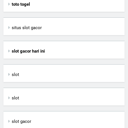
toto togel
situs slot gacor
slot gacor hari ini
slot
slot
slot gacor