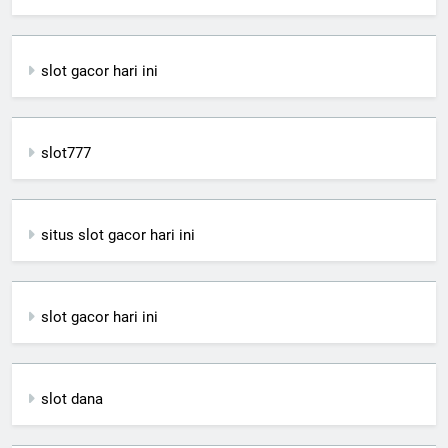
slot gacor hari ini
slot777
situs slot gacor hari ini
slot gacor hari ini
slot dana