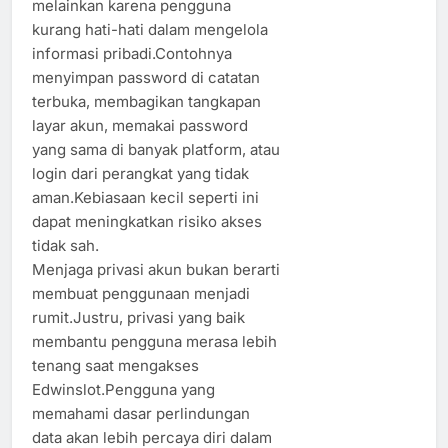
melainkan karena pengguna
kurang hati-hati dalam mengelola
informasi pribadi.Contohnya
menyimpan password di catatan
terbuka, membagikan tangkapan
layar akun, memakai password
yang sama di banyak platform, atau
login dari perangkat yang tidak
aman.Kebiasaan kecil seperti ini
dapat meningkatkan risiko akses
tidak sah.
Menjaga privasi akun bukan berarti
membuat penggunaan menjadi
rumit.Justru, privasi yang baik
membantu pengguna merasa lebih
tenang saat mengakses
Edwinslot.Pengguna yang
memahami dasar perlindungan
data akan lebih percaya diri dalam