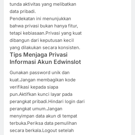
tunda aktivitas yang melibatkan
data pribadi.
Pendekatan ini menunjukkan
bahwa privasi bukan hanya fitur,
tetapi kebiasaan.Privasi yang kuat
dibangun dari keputusan kecil
yang dilakukan secara konsisten.
Tips Menjaga Privasi
Informasi Akun Edwinslot
Gunakan password unik dan
kuat.Jangan membagikan kode
verifikasi kepada siapa
pun.Aktifkan kunci layar pada
perangkat pribadi.Hindari login dari
perangkat umum.Jangan
menyimpan data akun di tempat
terbuka.Periksa data pemulihan
secara berkala.Logout setelah