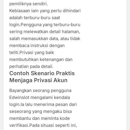
pemiliknya sendiri.
Kebiasaan lain yang perlu dihindari
adalah terburu-buru saat
login.Pengguna yang terburu-buru
sering melewatkan detail halaman,
salah memasukkan data, atau tidak
membaca instruksi dengan
teliti.Privasi yang baik
membutuhkan ketenangan dan
perhatian pada detail.
Contoh Skenario Praktis
Menjaga Privasi Akun
Bayangkan seorang pengguna
Edwinslot mengalami kendala
login.Ia lalu menerima pesan dari
seseorang yang mengaku bisa
membantu dan meminta kode
verifikasi.Pada situasi seperti ini,