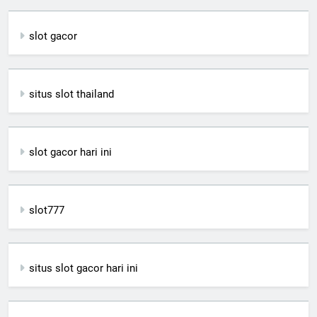
slot gacor
situs slot thailand
slot gacor hari ini
slot777
situs slot gacor hari ini