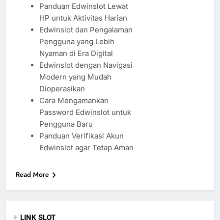
Panduan Edwinslot Lewat
HP untuk Aktivitas Harian
Edwinslot dan Pengalaman
Pengguna yang Lebih
Nyaman di Era Digital
Edwinslot dengan Navigasi
Modern yang Mudah
Dioperasikan
Cara Mengamankan
Password Edwinslot untuk
Pengguna Baru
Panduan Verifikasi Akun
Edwinslot agar Tetap Aman
Read More
LINK SLOT