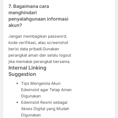
7. Bagaimana cara
menghindari
penyalahgunaan informasi
akun?
Jangan membagikan password,
kode verifikasi, atau screenshot
berisi data pribadi.Gunakan
perangkat aman dan selalu logout
jika memakai perangkat bersama.
Internal Linking
Suggestion
Tips Mengelola Akun
Edwinslot agar Tetap Aman
Digunakan
Edwinslot Resmi sebagai
Akses Digital yang Mudah
Digunakan