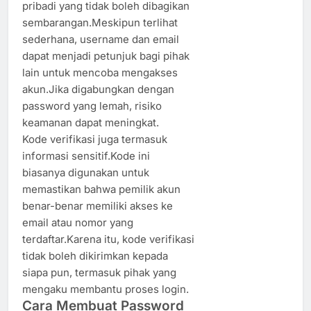
pribadi yang tidak boleh dibagikan
sembarangan.Meskipun terlihat
sederhana, username dan email
dapat menjadi petunjuk bagi pihak
lain untuk mencoba mengakses
akun.Jika digabungkan dengan
password yang lemah, risiko
keamanan dapat meningkat.
Kode verifikasi juga termasuk
informasi sensitif.Kode ini
biasanya digunakan untuk
memastikan bahwa pemilik akun
benar-benar memiliki akses ke
email atau nomor yang
terdaftar.Karena itu, kode verifikasi
tidak boleh dikirimkan kepada
siapa pun, termasuk pihak yang
mengaku membantu proses login.
Cara Membuat Password