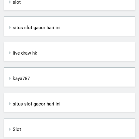
slot
situs slot gacor hari ini
live draw hk
kaya787
situs slot gacor hari ini
Slot