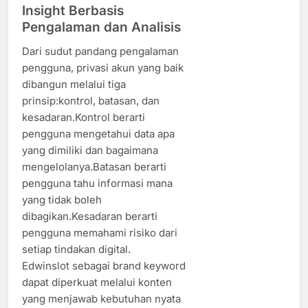
Insight Berbasis
Pengalaman dan Analisis
Dari sudut pandang pengalaman
pengguna, privasi akun yang baik
dibangun melalui tiga
prinsip:kontrol, batasan, dan
kesadaran.Kontrol berarti
pengguna mengetahui data apa
yang dimiliki dan bagaimana
mengelolanya.Batasan berarti
pengguna tahu informasi mana
yang tidak boleh
dibagikan.Kesadaran berarti
pengguna memahami risiko dari
setiap tindakan digital.
Edwinslot sebagai brand keyword
dapat diperkuat melalui konten
yang menjawab kebutuhan nyata