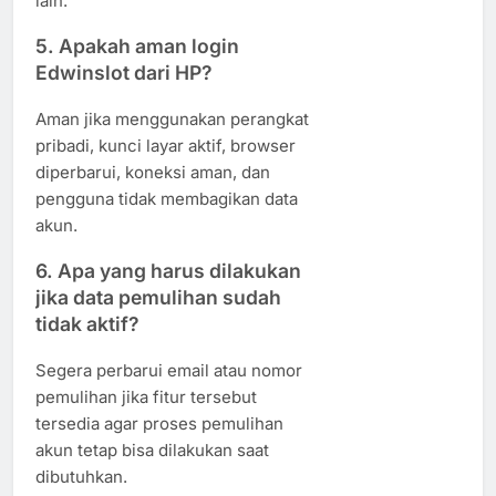
lain.
5. Apakah aman login
Edwinslot dari HP?
Aman jika menggunakan perangkat
pribadi, kunci layar aktif, browser
diperbarui, koneksi aman, dan
pengguna tidak membagikan data
akun.
6. Apa yang harus dilakukan
jika data pemulihan sudah
tidak aktif?
Segera perbarui email atau nomor
pemulihan jika fitur tersebut
tersedia agar proses pemulihan
akun tetap bisa dilakukan saat
dibutuhkan.