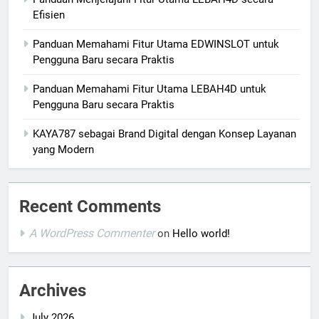
Efisien
Panduan Memahami Fitur Utama EDWINSLOT untuk
Pengguna Baru secara Praktis
Panduan Memahami Fitur Utama LEBAH4D untuk
Pengguna Baru secara Praktis
KAYA787 sebagai Brand Digital dengan Konsep Layanan
yang Modern
Recent Comments
A WordPress Commenter
on
Hello world!
Archives
July 2026