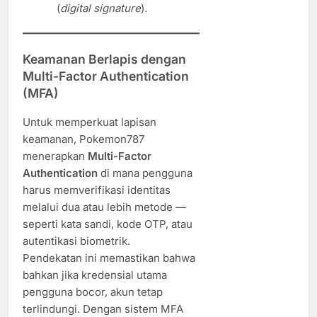
(
digital signature
).
Keamanan Berlapis dengan
Multi-Factor Authentication
(MFA)
Untuk memperkuat lapisan
keamanan, Pokemon787
menerapkan
Multi-Factor
Authentication
di mana pengguna
harus memverifikasi identitas
melalui dua atau lebih metode —
seperti kata sandi, kode OTP, atau
autentikasi biometrik.
Pendekatan ini memastikan bahwa
bahkan jika kredensial utama
pengguna bocor, akun tetap
terlindungi. Dengan sistem MFA