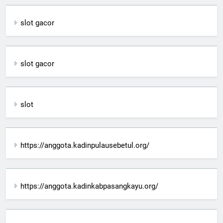
slot gacor
slot gacor
slot
https://anggota.kadinpulausebetul.org/
https://anggota.kadinkabpasangkayu.org/