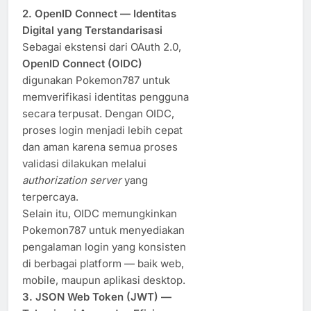
2. OpenID Connect — Identitas
Digital yang Terstandarisasi
Sebagai ekstensi dari OAuth 2.0,
OpenID Connect (OIDC)
digunakan Pokemon787 untuk
memverifikasi identitas pengguna
secara terpusat. Dengan OIDC,
proses login menjadi lebih cepat
dan aman karena semua proses
validasi dilakukan melalui
authorization server
yang
terpercaya.
Selain itu, OIDC memungkinkan
Pokemon787 untuk menyediakan
pengalaman login yang konsisten
di berbagai platform — baik web,
mobile, maupun aplikasi desktop.
3. JSON Web Token (JWT) —