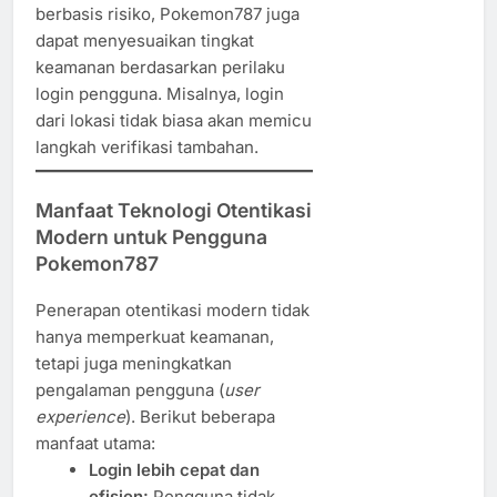
berbasis risiko, Pokemon787 juga
dapat menyesuaikan tingkat
keamanan berdasarkan perilaku
login pengguna. Misalnya, login
dari lokasi tidak biasa akan memicu
langkah verifikasi tambahan.
Manfaat Teknologi Otentikasi
Modern untuk Pengguna
Pokemon787
Penerapan otentikasi modern tidak
hanya memperkuat keamanan,
tetapi juga meningkatkan
pengalaman pengguna (
user
experience
). Berikut beberapa
manfaat utama:
Login lebih cepat dan
efisien:
Pengguna tidak