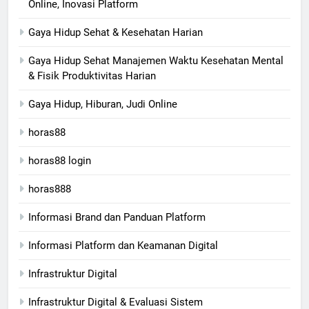
Online, Inovasi Platform
Gaya Hidup Sehat & Kesehatan Harian
Gaya Hidup Sehat Manajemen Waktu Kesehatan Mental
& Fisik Produktivitas Harian
Gaya Hidup, Hiburan, Judi Online
horas88
horas88 login
horas888
Informasi Brand dan Panduan Platform
Informasi Platform dan Keamanan Digital
Infrastruktur Digital
Infrastruktur Digital & Evaluasi Sistem