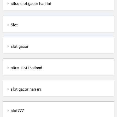
situs slot gacor hari ini
Slot
slot gacor
situs slot thailand
slot gacor hari ini
slot777