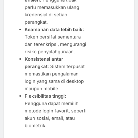
perlu memasukkan ulang
kredensial di setiap
perangkat.
Keamanan data lebih baik:
Token bersifat sementara
dan terenkripsi, mengurangi
risiko penyalahgunaan.
Konsistensi antar
perangkat:
Sistem terpusat
memastikan pengalaman
login yang sama di desktop
maupun mobile.
Fleksibilitas tinggi:
Pengguna dapat memilih
metode login favorit, seperti
akun sosial, email, atau
biometrik.