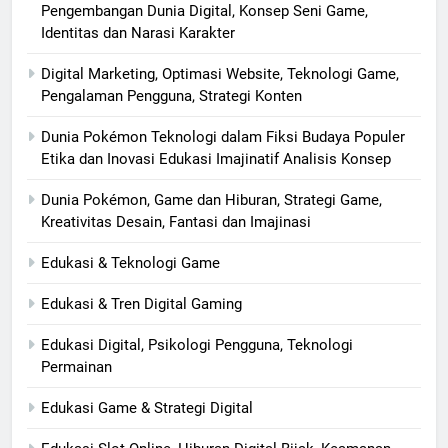
Pengembangan Dunia Digital, Konsep Seni Game,
Identitas dan Narasi Karakter
Digital Marketing, Optimasi Website, Teknologi Game,
Pengalaman Pengguna, Strategi Konten
Dunia Pokémon Teknologi dalam Fiksi Budaya Populer
Etika dan Inovasi Edukasi Imajinatif Analisis Konsep
Dunia Pokémon, Game dan Hiburan, Strategi Game,
Kreativitas Desain, Fantasi dan Imajinasi
Edukasi & Teknologi Game
Edukasi & Tren Digital Gaming
Edukasi Digital, Psikologi Pengguna, Teknologi
Permainan
Edukasi Game & Strategi Digital