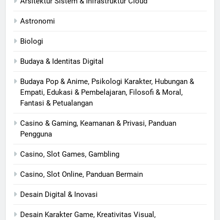
Arsitektur Sistem & Infrastruktur Cloud
Astronomi
Biologi
Budaya & Identitas Digital
Budaya Pop & Anime, Psikologi Karakter, Hubungan &
Empati, Edukasi & Pembelajaran, Filosofi & Moral,
Fantasi & Petualangan
Casino & Gaming, Keamanan & Privasi, Panduan
Pengguna
Casino, Slot Games, Gambling
Casino, Slot Online, Panduan Bermain
Desain Digital & Inovasi
Desain Karakter Game, Kreativitas Visual,