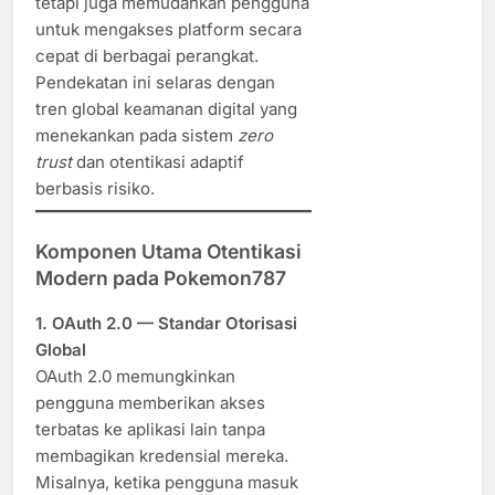
tetapi juga memudahkan pengguna
untuk mengakses platform secara
cepat di berbagai perangkat.
Pendekatan ini selaras dengan
tren global keamanan digital yang
menekankan pada sistem
zero
trust
dan otentikasi adaptif
berbasis risiko.
Komponen Utama Otentikasi
Modern pada Pokemon787
1. OAuth 2.0 — Standar Otorisasi
Global
OAuth 2.0 memungkinkan
pengguna memberikan akses
terbatas ke aplikasi lain tanpa
membagikan kredensial mereka.
Misalnya, ketika pengguna masuk