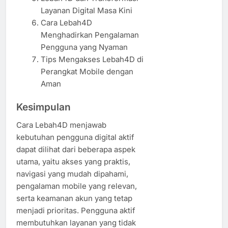
Layanan Digital Masa Kini
Cara Lebah4D
Menghadirkan Pengalaman
Pengguna yang Nyaman
Tips Mengakses Lebah4D di
Perangkat Mobile dengan
Aman
Kesimpulan
Cara Lebah4D menjawab
kebutuhan pengguna digital aktif
dapat dilihat dari beberapa aspek
utama, yaitu akses yang praktis,
navigasi yang mudah dipahami,
pengalaman mobile yang relevan,
serta keamanan akun yang tetap
menjadi prioritas. Pengguna aktif
membutuhkan layanan yang tidak