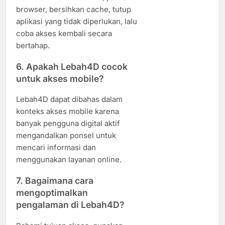
browser, bersihkan cache, tutup
aplikasi yang tidak diperlukan, lalu
coba akses kembali secara
bertahap.
6. Apakah Lebah4D cocok
untuk akses mobile?
Lebah4D dapat dibahas dalam
konteks akses mobile karena
banyak pengguna digital aktif
mengandalkan ponsel untuk
mencari informasi dan
menggunakan layanan online.
7. Bagaimana cara
mengoptimalkan
pengalaman di Lebah4D?