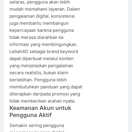
selaras, pengguna akan lebih
mudah memahami layanan. Dalam
pengalaman digital, konsistensi
juga membantu membangun
kepercayaan karena pengguna
tidak merasa diarahkan ke
informasi yang membingungkan.
Lebah4D sebagai brand keyword
dapat diperkuat melalui konten
yang menjelaskan pengalaman
secara realistis, bukan klaim
berlebihan. Pengguna lebih
membutuhkan panduan yang dapat
diterapkan daripada promosi yang
tidak memberikan arahan nyata.
Keamanan Akun untuk
Pengguna Aktif
Semakin sering pengguna