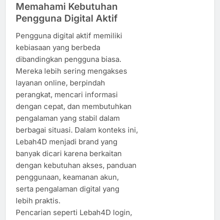
Memahami Kebutuhan
Pengguna Digital Aktif
Pengguna digital aktif memiliki
kebiasaan yang berbeda
dibandingkan pengguna biasa.
Mereka lebih sering mengakses
layanan online, berpindah
perangkat, mencari informasi
dengan cepat, dan membutuhkan
pengalaman yang stabil dalam
berbagai situasi. Dalam konteks ini,
Lebah4D menjadi brand yang
banyak dicari karena berkaitan
dengan kebutuhan akses, panduan
penggunaan, keamanan akun,
serta pengalaman digital yang
lebih praktis.
Pencarian seperti Lebah4D login,