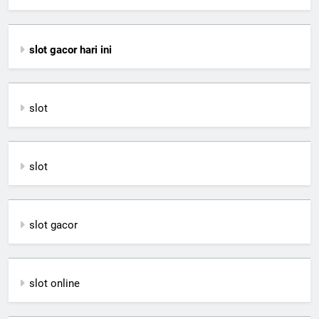
slot gacor hari ini
slot
slot
slot gacor
slot online