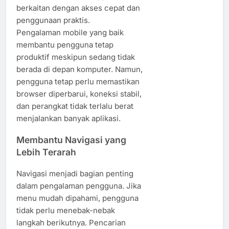
berkaitan dengan akses cepat dan
penggunaan praktis.
Pengalaman mobile yang baik
membantu pengguna tetap
produktif meskipun sedang tidak
berada di depan komputer. Namun,
pengguna tetap perlu memastikan
browser diperbarui, koneksi stabil,
dan perangkat tidak terlalu berat
menjalankan banyak aplikasi.
Membantu Navigasi yang
Lebih Terarah
Navigasi menjadi bagian penting
dalam pengalaman pengguna. Jika
menu mudah dipahami, pengguna
tidak perlu menebak-nebak
langkah berikutnya. Pencarian