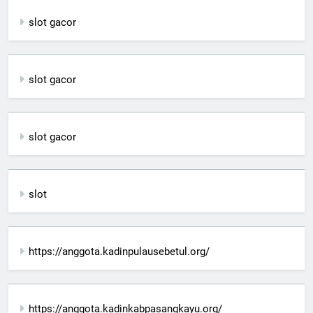
slot gacor
slot gacor
slot gacor
slot
https://anggota.kadinpulausebetul.org/
https://anggota.kadinkabpasangkayu.org/