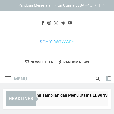
Skip
Panduan Memahami Fitur Utama EDWINSLOT
to
untuk Pengguna Baru secara Praktis
content
Panduan Memahami Fitur Utama LEBAH4D untuk
Pengguna Baru secara Praktis
Panduan Memahami Tampilan dan Menu Utama
EDWINSLOT
Panduan Menjelajahi Fitur Utama LEBAH4D
secara Efisien
Panduan Memahami Fitur Utama EDWINSLOT
untuk Pengguna Baru secara Praktis
SPHM Network
SPHM Network Memberikan Informasi Dan
Panduan Memahami Fitur Utama LEBAH4D untuk
NEWSLETTER
RANDOM NEWS
Pengguna Baru secara Praktis
Berita Terkini Untuk Masyarakat Modern.
Sumber Informasi Terpercaya.
MENU
nduan Memahami Tampilan dan Menu Utama EDWINSLOT
HEADLINES
Weeks Ago