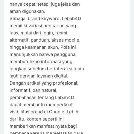
hanya cepat, tetapi juga jelas dan
aman digunakan.
Sebagai brand keyword, Lebah4D
memiliki variasi pencarian yang
luas, mulai dari login, resmi,
alternatif, panduan, akses mobile,
hingga keamanan akun. Pola ini
menunjukkan bahwa pengguna
membutuhkan informasi yang
lengkap sebelum berinteraksi lebih
jauh dengan layanan digital.
Dengan artikel yang profesional,
informatif, dan natural,
pembahasan tentang Lebah4D
dapat membantu memperkuat
visibilitas brand di Google. Lebih
dari itu, konten seperti ini
memberikan manfaat nyata bagi
pembaca karena menjelaskan cara