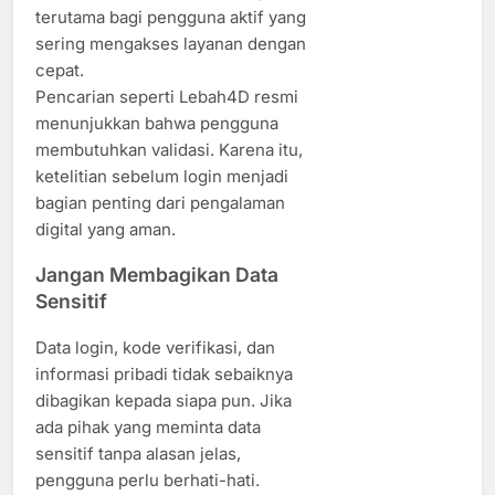
terutama bagi pengguna aktif yang
sering mengakses layanan dengan
cepat.
Pencarian seperti Lebah4D resmi
menunjukkan bahwa pengguna
membutuhkan validasi. Karena itu,
ketelitian sebelum login menjadi
bagian penting dari pengalaman
digital yang aman.
Jangan Membagikan Data
Sensitif
Data login, kode verifikasi, dan
informasi pribadi tidak sebaiknya
dibagikan kepada siapa pun. Jika
ada pihak yang meminta data
sensitif tanpa alasan jelas,
pengguna perlu berhati-hati.