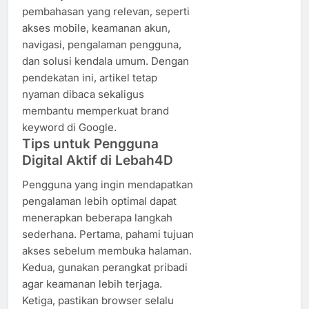
pembahasan yang relevan, seperti
akses mobile, keamanan akun,
navigasi, pengalaman pengguna,
dan solusi kendala umum. Dengan
pendekatan ini, artikel tetap
nyaman dibaca sekaligus
membantu memperkuat brand
keyword di Google.
Tips untuk Pengguna
Digital Aktif di Lebah4D
Pengguna yang ingin mendapatkan
pengalaman lebih optimal dapat
menerapkan beberapa langkah
sederhana. Pertama, pahami tujuan
akses sebelum membuka halaman.
Kedua, gunakan perangkat pribadi
agar keamanan lebih terjaga.
Ketiga, pastikan browser selalu