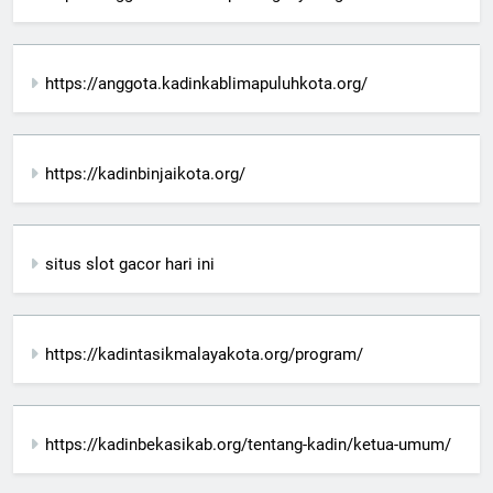
https://anggota.kadinkablimapuluhkota.org/
https://kadinbinjaikota.org/
situs slot gacor hari ini
https://kadintasikmalayakota.org/program/
https://kadinbekasikab.org/tentang-kadin/ketua-umum/