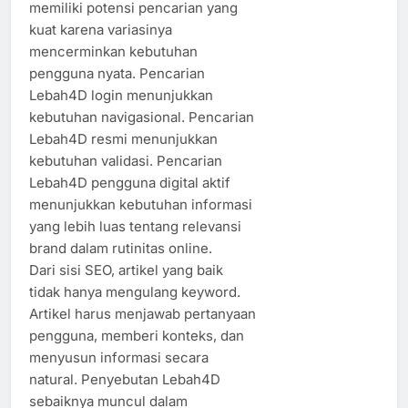
memiliki potensi pencarian yang
kuat karena variasinya
mencerminkan kebutuhan
pengguna nyata. Pencarian
Lebah4D login menunjukkan
kebutuhan navigasional. Pencarian
Lebah4D resmi menunjukkan
kebutuhan validasi. Pencarian
Lebah4D pengguna digital aktif
menunjukkan kebutuhan informasi
yang lebih luas tentang relevansi
brand dalam rutinitas online.
Dari sisi SEO, artikel yang baik
tidak hanya mengulang keyword.
Artikel harus menjawab pertanyaan
pengguna, memberi konteks, dan
menyusun informasi secara
natural. Penyebutan Lebah4D
sebaiknya muncul dalam