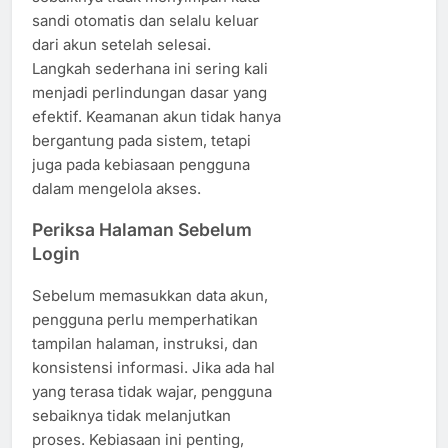
sandi otomatis dan selalu keluar
dari akun setelah selesai.
Langkah sederhana ini sering kali
menjadi perlindungan dasar yang
efektif. Keamanan akun tidak hanya
bergantung pada sistem, tetapi
juga pada kebiasaan pengguna
dalam mengelola akses.
Periksa Halaman Sebelum
Login
Sebelum memasukkan data akun,
pengguna perlu memperhatikan
tampilan halaman, instruksi, dan
konsistensi informasi. Jika ada hal
yang terasa tidak wajar, pengguna
sebaiknya tidak melanjutkan
proses. Kebiasaan ini penting,