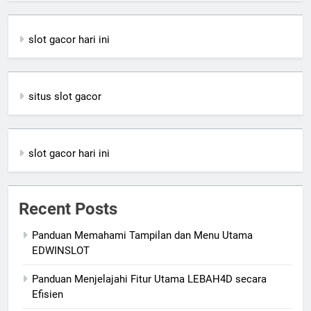
slot gacor hari ini
situs slot gacor
slot gacor hari ini
Recent Posts
Panduan Memahami Tampilan dan Menu Utama
EDWINSLOT
Panduan Menjelajahi Fitur Utama LEBAH4D secara
Efisien