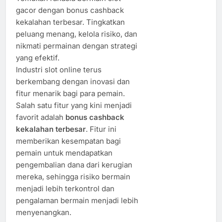
gacor dengan bonus cashback
kekalahan terbesar. Tingkatkan
peluang menang, kelola risiko, dan
nikmati permainan dengan strategi
yang efektif.
Industri slot online terus
berkembang dengan inovasi dan
fitur menarik bagi para pemain.
Salah satu fitur yang kini menjadi
favorit adalah
bonus cashback
kekalahan terbesar
. Fitur ini
memberikan kesempatan bagi
pemain untuk mendapatkan
pengembalian dana dari kerugian
mereka, sehingga risiko bermain
menjadi lebih terkontrol dan
pengalaman bermain menjadi lebih
menyenangkan.