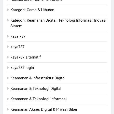
Kategori: Game & Hiburan
Kategori: Keamanan Digital, Teknologi Informasi, Inovasi
Sistem
kaya 787
kaya787
kaya787 alternatif
kaya787 login
Keamanan & Infrastruktur Digital
Keamanan & Teknologi Digital
Keamanan & Teknologi Informasi
Keamanan Akses Digital & Privasi Siber