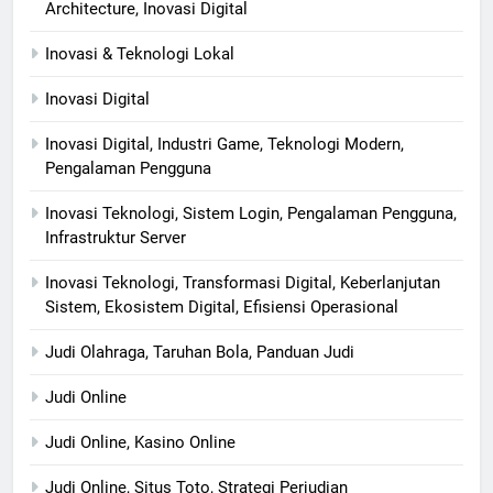
Architecture, Inovasi Digital
Inovasi & Teknologi Lokal
Inovasi Digital
Inovasi Digital, Industri Game, Teknologi Modern,
Pengalaman Pengguna
Inovasi Teknologi, Sistem Login, Pengalaman Pengguna,
Infrastruktur Server
Inovasi Teknologi, Transformasi Digital, Keberlanjutan
Sistem, Ekosistem Digital, Efisiensi Operasional
Judi Olahraga, Taruhan Bola, Panduan Judi
Judi Online
Judi Online, Kasino Online
Judi Online, Situs Toto, Strategi Perjudian