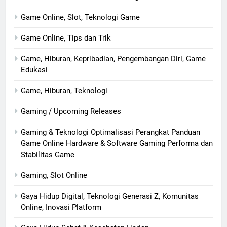
Game Online, Slot, Teknologi Game
Game Online, Tips dan Trik
Game, Hiburan, Kepribadian, Pengembangan Diri, Game
Edukasi
Game, Hiburan, Teknologi
Gaming / Upcoming Releases
Gaming & Teknologi Optimalisasi Perangkat Panduan
Game Online Hardware & Software Gaming Performa dan
Stabilitas Game
Gaming, Slot Online
Gaya Hidup Digital, Teknologi Generasi Z, Komunitas
Online, Inovasi Platform