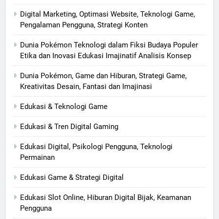
Digital Marketing, Optimasi Website, Teknologi Game,
Pengalaman Pengguna, Strategi Konten
Dunia Pokémon Teknologi dalam Fiksi Budaya Populer
Etika dan Inovasi Edukasi Imajinatif Analisis Konsep
Dunia Pokémon, Game dan Hiburan, Strategi Game,
Kreativitas Desain, Fantasi dan Imajinasi
Edukasi & Teknologi Game
Edukasi & Tren Digital Gaming
Edukasi Digital, Psikologi Pengguna, Teknologi
Permainan
Edukasi Game & Strategi Digital
Edukasi Slot Online, Hiburan Digital Bijak, Keamanan
Pengguna