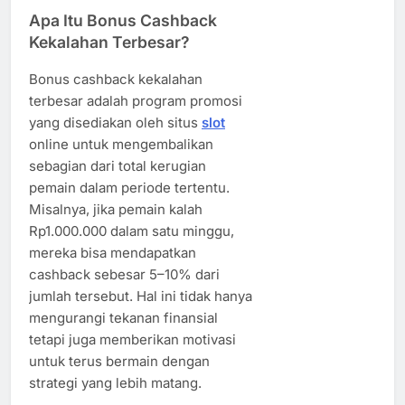
Apa Itu Bonus Cashback
Kekalahan Terbesar?
Bonus cashback kekalahan
terbesar adalah program promosi
yang disediakan oleh situs
slot
online untuk mengembalikan
sebagian dari total kerugian
pemain dalam periode tertentu.
Misalnya, jika pemain kalah
Rp1.000.000 dalam satu minggu,
mereka bisa mendapatkan
cashback sebesar 5–10% dari
jumlah tersebut. Hal ini tidak hanya
mengurangi tekanan finansial
tetapi juga memberikan motivasi
untuk terus bermain dengan
strategi yang lebih matang.