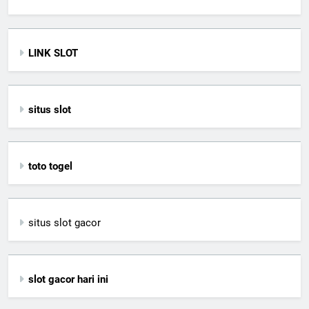
LINK SLOT
situs slot
toto togel
situs slot gacor
slot gacor hari ini