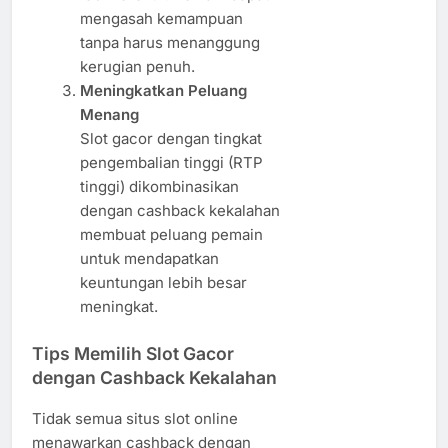
mengasah kemampuan
tanpa harus menanggung
kerugian penuh.
Meningkatkan Peluang
Menang
Slot gacor dengan tingkat
pengembalian tinggi (RTP
tinggi) dikombinasikan
dengan cashback kekalahan
membuat peluang pemain
untuk mendapatkan
keuntungan lebih besar
meningkat.
Tips Memilih Slot Gacor
dengan Cashback Kekalahan
Tidak semua situs slot online
menawarkan cashback dengan