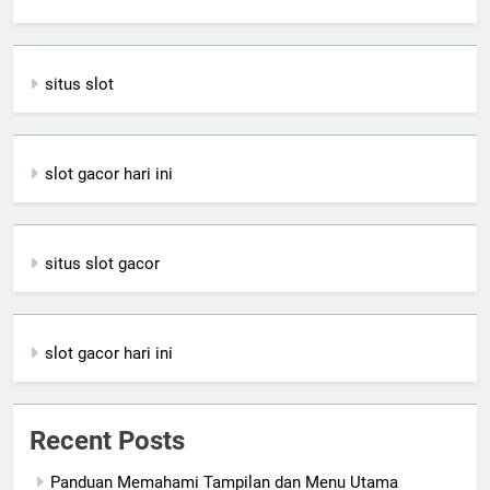
situs slot
slot gacor hari ini
situs slot gacor
slot gacor hari ini
Recent Posts
Panduan Memahami Tampilan dan Menu Utama