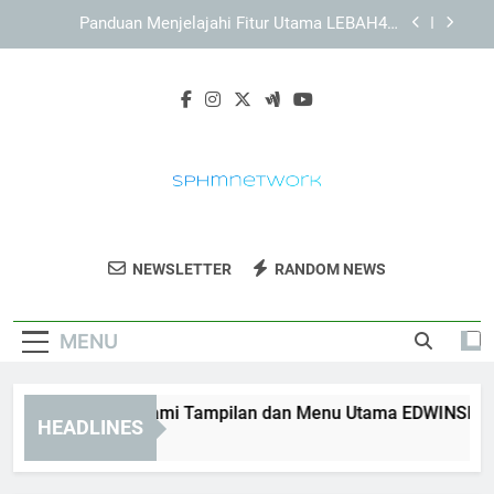
Skip
Panduan Memahami Fitur Utama EDWINSLOT
to
untuk Pengguna Baru secara Praktis
content
Panduan Memahami Fitur Utama LEBAH4D untuk
Pengguna Baru secara Praktis
Panduan Memahami Tampilan dan Menu Utama
EDWINSLOT
Panduan Menjelajahi Fitur Utama LEBAH4D
secara Efisien
Panduan Memahami Fitur Utama EDWINSLOT
untuk Pengguna Baru secara Praktis
SPHM Network
SPHM Network Memberikan Informasi Dan
Panduan Memahami Fitur Utama LEBAH4D untuk
NEWSLETTER
RANDOM NEWS
Pengguna Baru secara Praktis
Berita Terkini Untuk Masyarakat Modern.
Sumber Informasi Terpercaya.
MENU
anduan Memahami Tampilan dan Menu Utama EDWINSLOT
HEADLINES
Weeks Ago