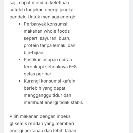
saji, dapat memicu keletihan
setelah lonjakan energi jangka
pendek. Untuk menjaga energi:
Perbanyak konsumsi
makanan whole foods
seperti sayuran, buah,
protein tanpa lemak, dan
biji-bijian.
Pastikan asupan cairan
tercukupi setidaknya 6–8
gelas per hari.
Kurangi konsumsi kafein
berlebih yang dapat
mengganggu tidur dan
membuat energi tidak stabil.
Pilih makanan dengan indeks
glikemik rendah yang memberi
energi bertahap dan lebih tahan