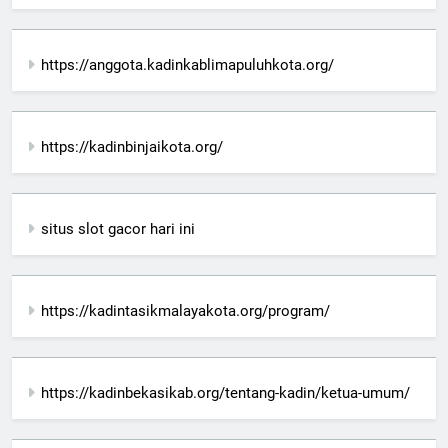
https://anggota.kadinkablimapuluhkota.org/
https://kadinbinjaikota.org/
situs slot gacor hari ini
https://kadintasikmalayakota.org/program/
https://kadinbekasikab.org/tentang-kadin/ketua-umum/