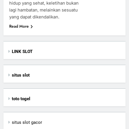
hidup yang sehat, keletihan bukan
lagi hambatan, melainkan sesuatu
yang dapat dikendalikan.
Read More
LINK SLOT
situs slot
toto togel
situs slot gacor