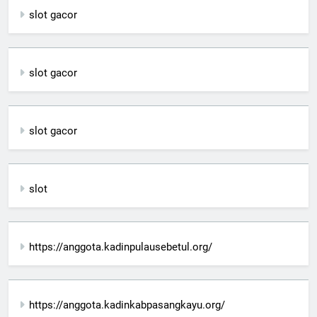
slot gacor
slot gacor
slot gacor
slot
https://anggota.kadinpulausebetul.org/
https://anggota.kadinkabpasangkayu.org/