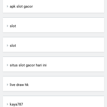
apk slot gacor
slot
slot
situs slot gacor hari ini
live draw hk
kaya787