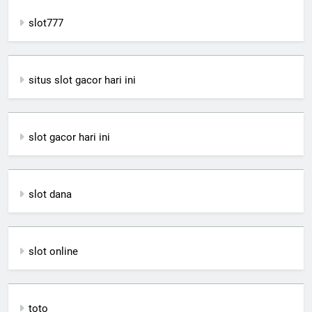
slot777
situs slot gacor hari ini
slot gacor hari ini
slot dana
slot online
toto