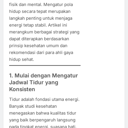
fisik dan mental. Mengatur pola
hidup secara tepat merupakan
langkah penting untuk menjaga
energi tetap stabil. Artikel ini
merangkum berbagai strategi yang
dapat diterapkan berdasarkan
prinsip kesehatan umum dan
rekomendasi dari para ahli gaya
hidup sehat.
1. Mulai dengan Mengatur
Jadwal Tidur yang
Konsisten
Tidur adalah fondasi utama energi.
Banyak studi kesehatan
menegaskan bahwa kualitas tidur
yang baik berpengaruh langsung
pada tingkat energi, suasana hati,