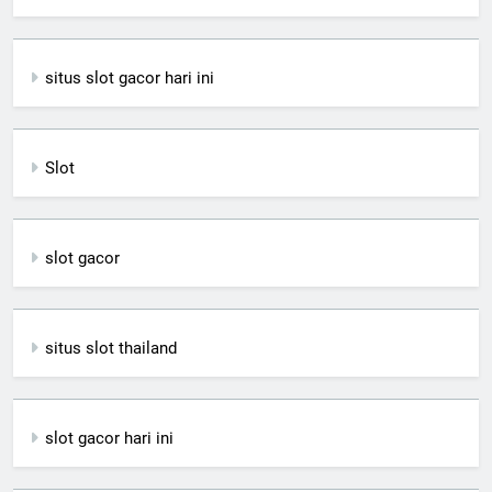
situs slot gacor hari ini
Slot
slot gacor
situs slot thailand
slot gacor hari ini