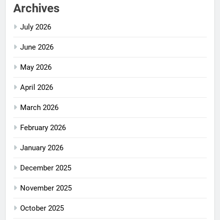
Archives
July 2026
June 2026
May 2026
April 2026
March 2026
February 2026
January 2026
December 2025
November 2025
October 2025