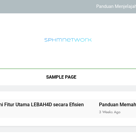
Panduan Menjelajah
Panduan Memahami Fitur Utama EDWINSLOT
Panduan Memahami Fitur Utama LEBAH4D
Panduan Memahami T
HM Network
Panduan Menjelajah
ork Memberikan Informasi Dan Berita Terkini Untuk Masyaraka
Panduan Memahami Fitur Utama EDWINSLOT
SAMPLE PAGE
Panduan Memahami Fitur Utama LEBAH4D
ma LEBAH4D secara Efisien
Panduan Memahami Fitur Ut
3 Weeks Ago