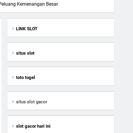
n Peluang Kemenangan Besar
LINK SLOT
situs slot
toto togel
situs slot gacor
slot gacor hari ini