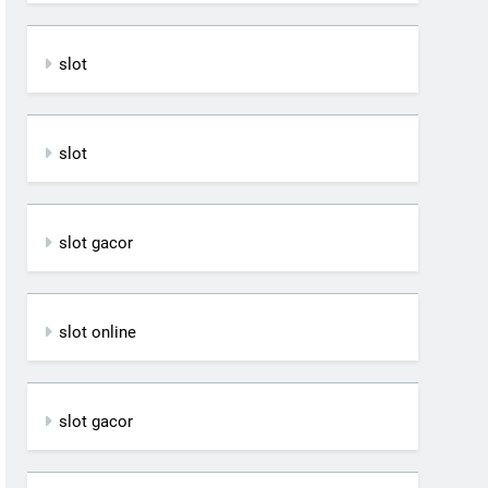
slot
slot
slot gacor
slot online
slot gacor