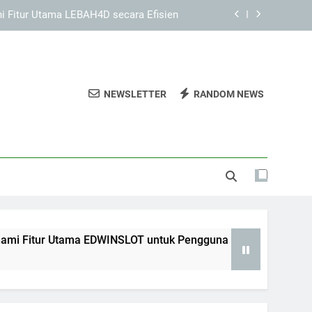
i Fitur Utama LEBAH4D secara Efisien
 untuk Pengguna Baru secara Praktis
 untuk Pengguna Baru secara Praktis
NEWSLETTER
RANDOM NEWS
ampilan dan Menu Utama EDWINSLOT
i Fitur Utama LEBAH4D secara Efisien
t Modern. Sumber Informasi Terpercaya.
 untuk Pengguna Baru secara Praktis
 untuk Pengguna Baru secara Praktis
ama EDWINSLOT untuk Pengguna Baru secara Praktis
P
3