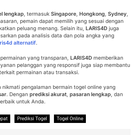
el lengkap
, termasuk
Singapore
,
Hongkong
,
Sydney
,
pasaran, pemain dapat memilih yang sesuai dengan
katkan peluang menang. Selain itu,
LARIS4D
juga
sarkan pada analisis data dan pola angka yang
ris4d alternatif
.
 permainan yang transparan,
LARIS4D
memberikan
 Layanan pelanggan yang responsif juga siap membantu
erkait permainan atau transaksi.
 nikmati pengalaman bermain togel online yang
sar
. Dengan
prediksi akurat
,
pasaran lengkap
, dan
terbaik untuk Anda.
epat
Prediksi Togel
Togel Online