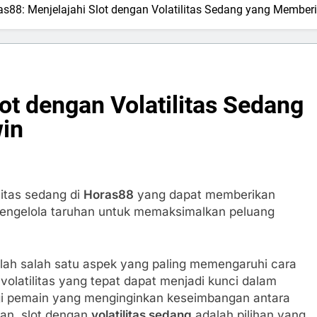
as88: Menjelajahi Slot dengan Volatilitas Sedang yang Membe
ot dengan Volatilitas Sedang
in
itas sedang di
Horas88
yang dapat memberikan
mengelola taruhan untuk memaksimalkan peluang
adalah salah satu aspek yang paling memengaruhi cara
volatilitas yang tepat dapat menjadi kunci dalam
gi pemain yang menginginkan keseimbangan antara
an, slot dengan
volatilitas sedang
adalah pilihan yang