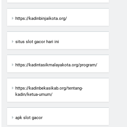
https://kadinbinjaikota.org/
situs slot gacor hari ini
https://kadintasikmalayakota.org/program/
https://kadinbekasikab.org/tentang-
kadin/ketua-umum/
apk slot gacor