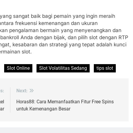
n yang sangat baik bagi pemain yang ingin meraih
ntara frekuensi kemenangan dan ukuran
erikan pengalaman bermain yang menyenangkan dan
bankroll Anda dengan bijak, dan pilih slot dengan RTP
gat, kesabaran dan strategi yang tepat adalah kunci
rmainan slot.
Slot Online
Slot Volatilitas Sedang
tips slot
s:
Next:
el
Horas88: Cara Memanfaatkan Fitur Free Spins
ar
untuk Kemenangan Besar