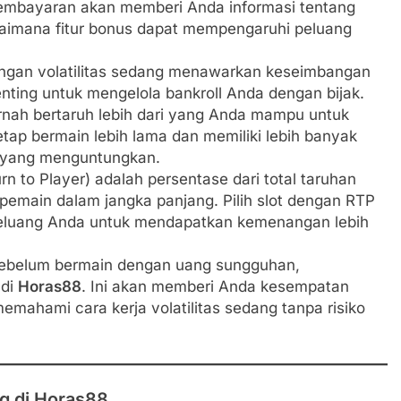
pembayaran akan memberi Anda informasi tentang
agaimana fitur bonus dapat mempengaruhi peluang
engan volatilitas sedang menawarkan keseimbangan
nting untuk mengelola bankroll Anda dengan bijak.
rnah bertaruh lebih dari yang Anda mampu untuk
tap bermain lebih lama dan memiliki lebih banyak
 yang menguntungkan.
rn to Player) adalah persentase dari total taruhan
pemain dalam jangka panjang. Pilih slot dengan RTP
 peluang Anda untuk mendapatkan kemenangan lebih
Sebelum bermain dengan uang sungguhan,
 di
Horas88
. Ini akan memberi Anda kesempatan
emahami cara kerja volatilitas sedang tanpa risiko
ng di Horas88