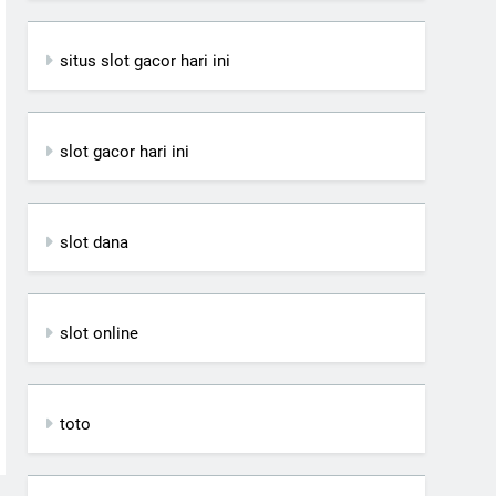
situs slot gacor hari ini
slot gacor hari ini
slot dana
slot online
toto