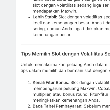
slot dengan volatilitas sedang juga se
mendapatkan Maxwin.
Lebih Stabil
: Slot dengan volatilitas
kecil dan kemenangan besar. Anda tid
sering, namun Anda juga tidak akan m
kemenangan besar.
Tips Memilih Slot dengan Volatilitas 
Untuk memaksimalkan peluang Anda dalam 
tips dalam memilih dan bermain slot dengan v
Kenali Fitur Bonus
: Slot dengan volatili
mempengaruhi peluang Maxwin. Cobalah
multiplier, atau bonus round. Fitur-fit
meningkatkan kemenangan Anda.
Baca Tabel Pembayaran
: Sebelum mem