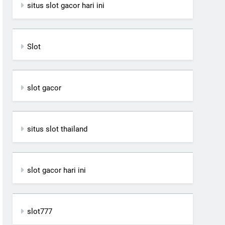
situs slot gacor hari ini
Slot
slot gacor
situs slot thailand
slot gacor hari ini
slot777