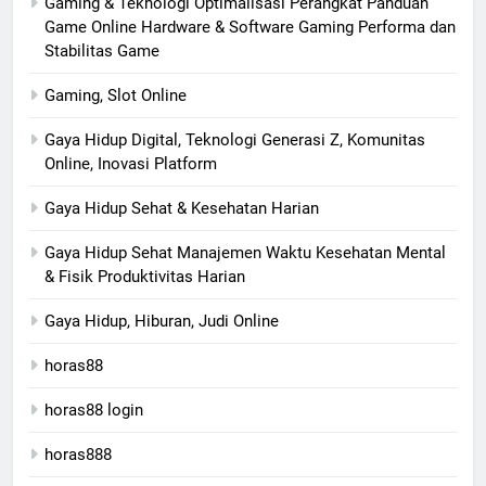
Gaming & Teknologi Optimalisasi Perangkat Panduan
Game Online Hardware & Software Gaming Performa dan
Stabilitas Game
Gaming, Slot Online
Gaya Hidup Digital, Teknologi Generasi Z, Komunitas
Online, Inovasi Platform
Gaya Hidup Sehat & Kesehatan Harian
Gaya Hidup Sehat Manajemen Waktu Kesehatan Mental
& Fisik Produktivitas Harian
Gaya Hidup, Hiburan, Judi Online
horas88
horas88 login
horas888