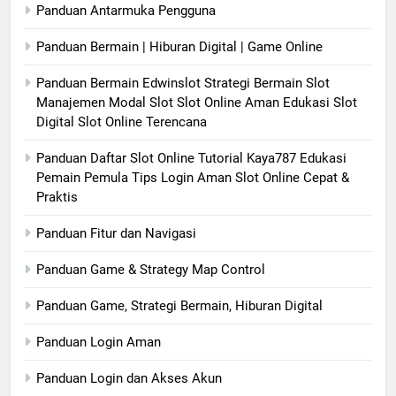
Panduan Antarmuka Pengguna
Panduan Bermain | Hiburan Digital | Game Online
Panduan Bermain Edwinslot Strategi Bermain Slot
Manajemen Modal Slot Slot Online Aman Edukasi Slot
Digital Slot Online Terencana
Panduan Daftar Slot Online Tutorial Kaya787 Edukasi
Pemain Pemula Tips Login Aman Slot Online Cepat &
Praktis
Panduan Fitur dan Navigasi
Panduan Game & Strategy Map Control
Panduan Game, Strategi Bermain, Hiburan Digital
Panduan Login Aman
Panduan Login dan Akses Akun