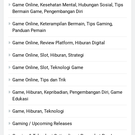
Game Online, Kesehatan Mental, Hubungan Sosial, Tips
Bermain Game, Pengembangan Diri
Game Online, Keterampilan Bermain, Tips Gaming,
Panduan Pemain
Game Online, Review Platform, Hiburan Digital
Game Online, Slot, Hiburan, Strategi
Game Online, Slot, Teknologi Game
Game Online, Tips dan Trik
Game, Hiburan, Kepribadian, Pengembangan Diri, Game
Edukasi
Game, Hiburan, Teknologi
Gaming / Upcoming Releases