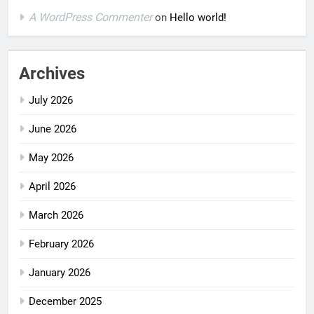
A WordPress Commenter
on
Hello world!
Archives
July 2026
June 2026
May 2026
April 2026
March 2026
February 2026
January 2026
December 2025