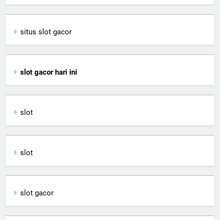
situs slot gacor
slot gacor hari ini
slot
slot
slot gacor