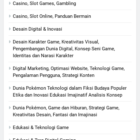
Casino, Slot Games, Gambling
Casino, Slot Online, Panduan Bermain
Desain Digital & Inovasi
Desain Karakter Game, Kreativitas Visual,
Pengembangan Dunia Digital, Konsep Seni Game,
Identitas dan Narasi Karakter
Digital Marketing, Optimasi Website, Teknologi Game,
Pengalaman Pengguna, Strategi Konten
Dunia Pokémon Teknologi dalam Fiksi Budaya Populer
Etika dan Inovasi Edukasi Imajinatif Analisis Konsep
Dunia Pokémon, Game dan Hiburan, Strategi Game,
Kreativitas Desain, Fantasi dan Imajinasi
Edukasi & Teknologi Game