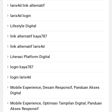
laris4d link alternatif
laris4d login
Lifestyle Digital
link alternatif kaya787
link alternatif laris4d
Literasi Platform Digital
login kaya787
login laris4d
Mobile Experience, Desain Responsif, Panduan Akses
Digital
Mobile Experience, Optimasi Tampilan Digital, Panduan
Akses Responsif