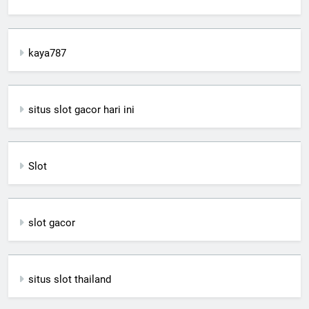
kaya787
situs slot gacor hari ini
Slot
slot gacor
situs slot thailand