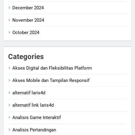
December 2024
November 2024
October 2024
Categories
Akses Digital dan Fleksibilitas Platform
Akses Mobile dan Tampilan Responsif
alternatif laris4d
alternatif link laris4d
Analisis Game Interaktif
Analisis Pertandingan