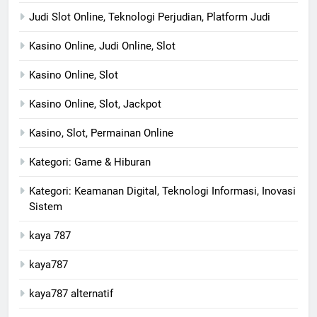
Judi Slot Online, Teknologi Perjudian, Platform Judi
Kasino Online, Judi Online, Slot
Kasino Online, Slot
Kasino Online, Slot, Jackpot
Kasino, Slot, Permainan Online
Kategori: Game & Hiburan
Kategori: Keamanan Digital, Teknologi Informasi, Inovasi
Sistem
kaya 787
kaya787
kaya787 alternatif