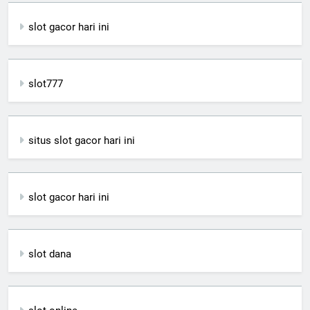
slot gacor hari ini
slot777
situs slot gacor hari ini
slot gacor hari ini
slot dana