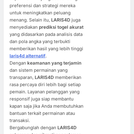
preferensi dan strategi mereka
untuk meningkatkan peluang
menang. Selain itu,
LARIS4D
juga
menyediakan
prediksi togel akurat
yang didasarkan pada analisis data
dan pola angka yang terbukti
memberikan hasil yang lebih tinggi
laris4d alternatif
.
Dengan
keamanan yang terjamin
dan sistem permainan yang
transparan,
LARIS4D
memberikan
rasa percaya diri lebih bagi setiap
pemain. Layanan pelanggan yang
responsif juga siap membantu
kapan saja jika Anda membutuhkan
bantuan terkait permainan atau
transaksi.
Bergabunglah dengan
LARIS4D