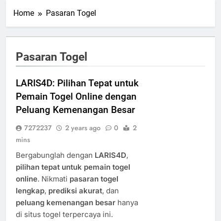
Home
Pasaran Togel
Pasaran Togel
LARIS4D: Pilihan Tepat untuk
Pemain Togel Online dengan
Peluang Kemenangan Besar
7272237
2 years ago
0
2
mins
Bergabunglah dengan
LARIS4D
,
pilihan tepat untuk pemain togel
online
. Nikmati
pasaran togel
lengkap
,
prediksi akurat
, dan
peluang kemenangan besar
hanya
di situs togel terpercaya ini.