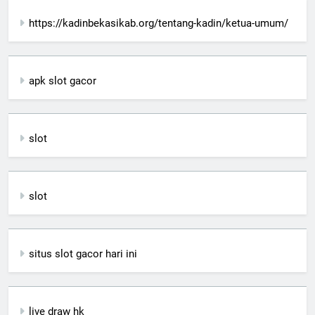
https://kadinbekasikab.org/tentang-kadin/ketua-umum/
apk slot gacor
slot
slot
situs slot gacor hari ini
live draw hk