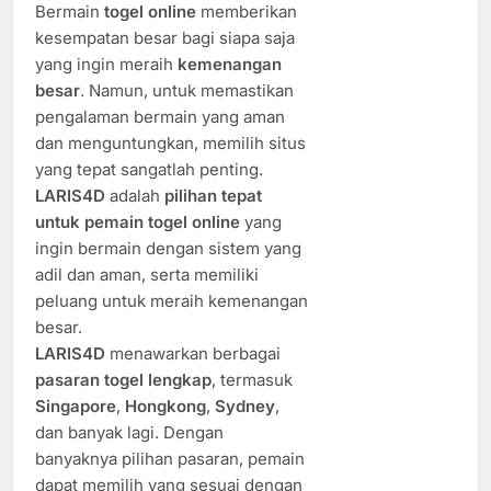
Bermain
togel online
memberikan
kesempatan besar bagi siapa saja
yang ingin meraih
kemenangan
besar
. Namun, untuk memastikan
pengalaman bermain yang aman
dan menguntungkan, memilih situs
yang tepat sangatlah penting.
LARIS4D
adalah
pilihan tepat
untuk pemain togel online
yang
ingin bermain dengan sistem yang
adil dan aman, serta memiliki
peluang untuk meraih kemenangan
besar.
LARIS4D
menawarkan berbagai
pasaran togel lengkap
, termasuk
Singapore
,
Hongkong
,
Sydney
,
dan banyak lagi. Dengan
banyaknya pilihan pasaran, pemain
dapat memilih yang sesuai dengan