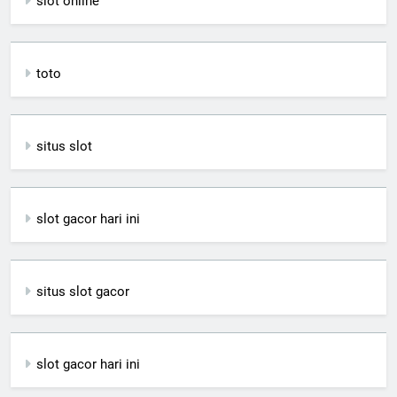
slot online
toto
situs slot
slot gacor hari ini
situs slot gacor
slot gacor hari ini