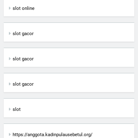
slot online
slot gacor
slot gacor
slot gacor
slot
https://anggota.kadinpulausebetul.org/