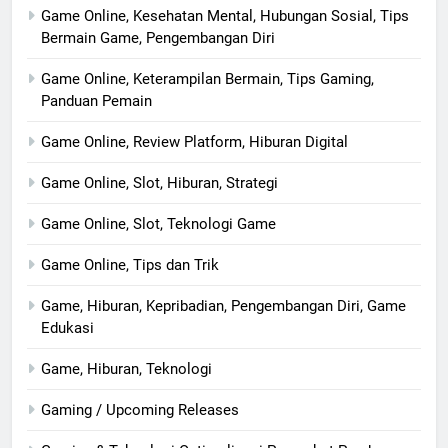
Game Online, Kesehatan Mental, Hubungan Sosial, Tips
Bermain Game, Pengembangan Diri
Game Online, Keterampilan Bermain, Tips Gaming,
Panduan Pemain
Game Online, Review Platform, Hiburan Digital
Game Online, Slot, Hiburan, Strategi
Game Online, Slot, Teknologi Game
Game Online, Tips dan Trik
Game, Hiburan, Kepribadian, Pengembangan Diri, Game
Edukasi
Game, Hiburan, Teknologi
Gaming / Upcoming Releases