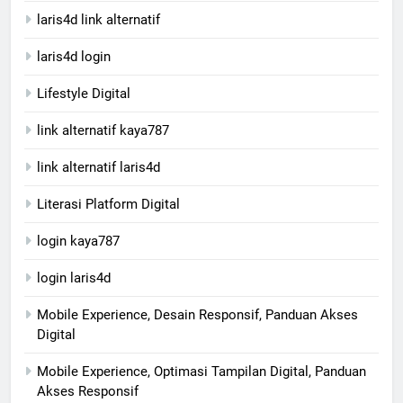
laris4d link alternatif
laris4d login
Lifestyle Digital
link alternatif kaya787
link alternatif laris4d
Literasi Platform Digital
login kaya787
login laris4d
Mobile Experience, Desain Responsif, Panduan Akses
Digital
Mobile Experience, Optimasi Tampilan Digital, Panduan
Akses Responsif