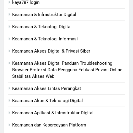
kaya787 login
Keamanan & Infrastruktur Digital
Keamanan & Teknologi Digital
Keamanan & Teknologi Informasi
Keamanan Akses Digital & Privasi Siber
Keamanan Akses Digital Panduan Troubleshooting
Browser Proteksi Data Pengguna Edukasi Privasi Online
Stabilitas Akses Web
Keamanan Akses Lintas Perangkat
Keamanan Akun & Teknologi Digital
Keamanan Aplikasi & Infrastruktur Digital
Keamanan dan Kepercayaan Platform