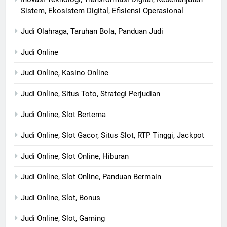
Sistem, Ekosistem Digital, Efisiensi Operasional
Judi Olahraga, Taruhan Bola, Panduan Judi
Judi Online
Judi Online, Kasino Online
Judi Online, Situs Toto, Strategi Perjudian
Judi Online, Slot Bertema
Judi Online, Slot Gacor, Situs Slot, RTP Tinggi, Jackpot
Judi Online, Slot Online, Hiburan
Judi Online, Slot Online, Panduan Bermain
Judi Online, Slot, Bonus
Judi Online, Slot, Gaming