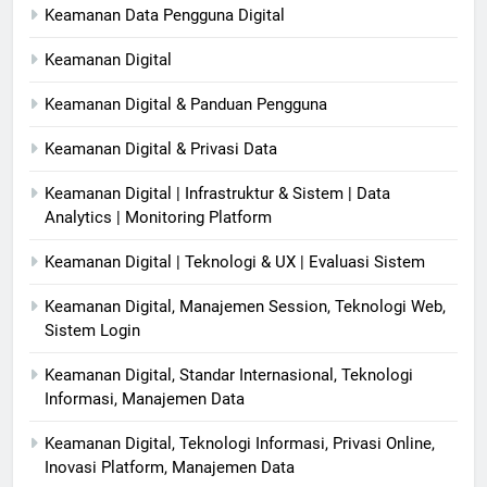
Keamanan Data Pengguna Digital
Keamanan Digital
Keamanan Digital & Panduan Pengguna
Keamanan Digital & Privasi Data
Keamanan Digital | Infrastruktur & Sistem | Data
Analytics | Monitoring Platform
Keamanan Digital | Teknologi & UX | Evaluasi Sistem
Keamanan Digital, Manajemen Session, Teknologi Web,
Sistem Login
Keamanan Digital, Standar Internasional, Teknologi
Informasi, Manajemen Data
Keamanan Digital, Teknologi Informasi, Privasi Online,
Inovasi Platform, Manajemen Data