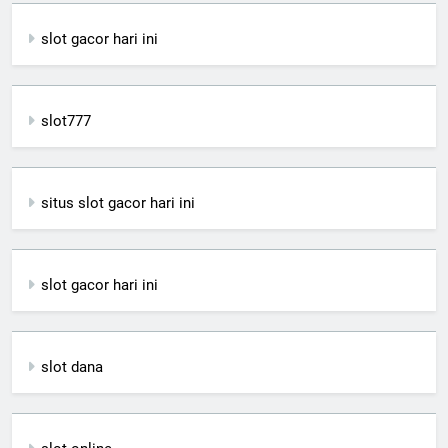
slot gacor hari ini
slot777
situs slot gacor hari ini
slot gacor hari ini
slot dana