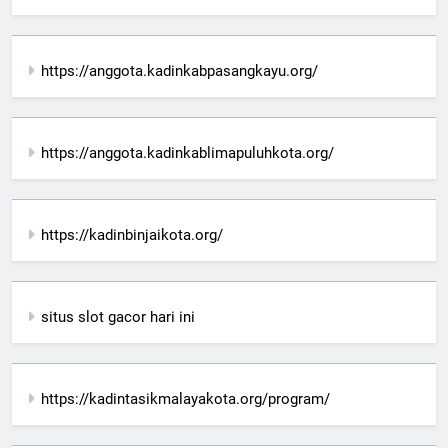
https://anggota.kadinkabpasangkayu.org/
https://anggota.kadinkablimapuluhkota.org/
https://kadinbinjaikota.org/
situs slot gacor hari ini
https://kadintasikmalayakota.org/program/