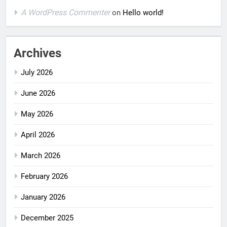
A WordPress Commenter
on
Hello world!
Archives
July 2026
June 2026
May 2026
April 2026
March 2026
February 2026
January 2026
December 2025