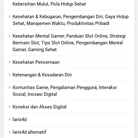
Kebersihan Mulut, Pola Hidup Sehat
Kesehatan & Kebugaran, Pengembangan Diri, Gaya Hidup
Sehat, Manajemen Waktu, Produktivitas Pribadi
Kesehatan Mental Gamer, Panduan Slot Online, Strategi
Bermain Slot, Tips Slot Online, Pengembangan Mental
Gamer, Gaming Sehat
Kesehatan Pencernaan
Ketenangan & Kesadaran Diri
Komunitas Game, Pengalaman Pengguna, Interaksi
Sosial, Inovasi Digital
Koneksi dan Akses Digital
laris4d
laris4d alternatif