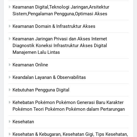
Keamanan Digital,Teknologi Jaringan,Arsitektur
Sistem,Pengalaman Pengguna,Optimasi Akses
Keamanan Domain & Infrastruktur Akses
Keamanan Jaringan Privasi dan Akses Internet
Diagnostik Koneksi Infrastruktur Akses Digital
Manajemen Lalu Lintas
Keamanan Online
Keandalan Layanan & Observabilitas
Kebutuhan Pengguna Digital
Kehebatan Pokémon Pokémon Generasi Baru Karakter
Pokémon Teori Pokémon Pokémon dalam Pertarungan
Kesehatan
Kesehatan & Kebugaran, Kesehatan Gigi, Tips Kesehatan,