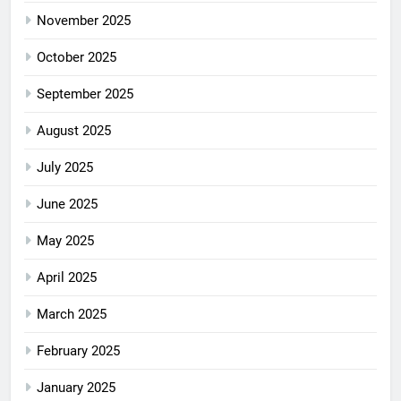
November 2025
October 2025
September 2025
August 2025
July 2025
June 2025
May 2025
April 2025
March 2025
February 2025
January 2025