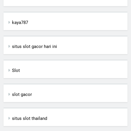
kaya787
situs slot gacor hari ini
Slot
slot gacor
situs slot thailand