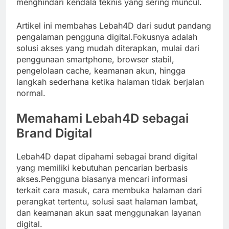
menghindari kendala teknis yang sering muncul.
Artikel ini membahas Lebah4D dari sudut pandang
pengalaman pengguna digital.Fokusnya adalah
solusi akses yang mudah diterapkan, mulai dari
penggunaan smartphone, browser stabil,
pengelolaan cache, keamanan akun, hingga
langkah sederhana ketika halaman tidak berjalan
normal.
Memahami Lebah4D sebagai
Brand Digital
Lebah4D dapat dipahami sebagai brand digital
yang memiliki kebutuhan pencarian berbasis
akses.Pengguna biasanya mencari informasi
terkait cara masuk, cara membuka halaman dari
perangkat tertentu, solusi saat halaman lambat,
dan keamanan akun saat menggunakan layanan
digital.