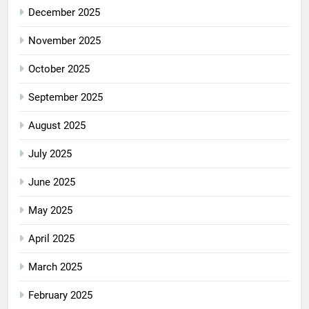
December 2025
November 2025
October 2025
September 2025
August 2025
July 2025
June 2025
May 2025
April 2025
March 2025
February 2025