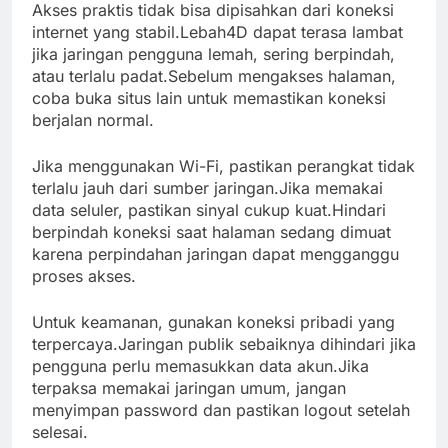
Akses praktis tidak bisa dipisahkan dari koneksi
internet yang stabil.Lebah4D dapat terasa lambat
jika jaringan pengguna lemah, sering berpindah,
atau terlalu padat.Sebelum mengakses halaman,
coba buka situs lain untuk memastikan koneksi
berjalan normal.
Jika menggunakan Wi-Fi, pastikan perangkat tidak
terlalu jauh dari sumber jaringan.Jika memakai
data seluler, pastikan sinyal cukup kuat.Hindari
berpindah koneksi saat halaman sedang dimuat
karena perpindahan jaringan dapat mengganggu
proses akses.
Untuk keamanan, gunakan koneksi pribadi yang
terpercaya.Jaringan publik sebaiknya dihindari jika
pengguna perlu memasukkan data akun.Jika
terpaksa memakai jaringan umum, jangan
menyimpan password dan pastikan logout setelah
selesai.