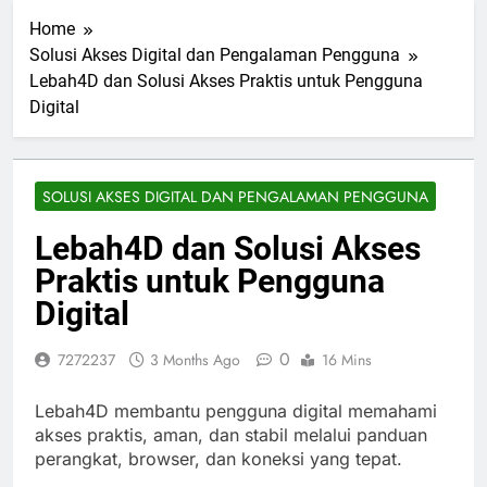
Home
Solusi Akses Digital dan Pengalaman Pengguna
Lebah4D dan Solusi Akses Praktis untuk Pengguna
Digital
SOLUSI AKSES DIGITAL DAN PENGALAMAN PENGGUNA
Lebah4D dan Solusi Akses
Praktis untuk Pengguna
Digital
0
7272237
3 Months Ago
16 Mins
Lebah4D membantu pengguna digital memahami
akses praktis, aman, dan stabil melalui panduan
perangkat, browser, dan koneksi yang tepat.