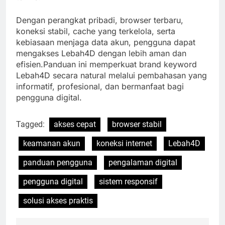
Dengan perangkat pribadi, browser terbaru,
koneksi stabil, cache yang terkelola, serta
kebiasaan menjaga data akun, pengguna dapat
mengakses Lebah4D dengan lebih aman dan
efisien.Panduan ini memperkuat brand keyword
Lebah4D secara natural melalui pembahasan yang
informatif, profesional, dan bermanfaat bagi
pengguna digital.
Tagged:
akses cepat
browser stabil
keamanan akun
koneksi internet
Lebah4D
panduan pengguna
pengalaman digital
pengguna digital
sistem responsif
solusi akses praktis