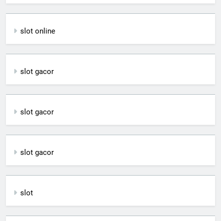
slot online
slot gacor
slot gacor
slot gacor
slot