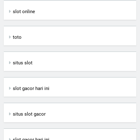
slot online
toto
situs slot
slot gacor hari ini
situs slot gacor
slot gacor hari ini