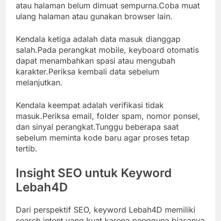
atau halaman belum dimuat sempurna.Coba muat
ulang halaman atau gunakan browser lain.
Kendala ketiga adalah data masuk dianggap
salah.Pada perangkat mobile, keyboard otomatis
dapat menambahkan spasi atau mengubah
karakter.Periksa kembali data sebelum
melanjutkan.
Kendala keempat adalah verifikasi tidak
masuk.Periksa email, folder spam, nomor ponsel,
dan sinyal perangkat.Tunggu beberapa saat
sebelum meminta kode baru agar proses tetap
tertib.
Insight SEO untuk Keyword
Lebah4D
Dari perspektif SEO, keyword Lebah4D memiliki
search intent yang kuat karena pengguna biasanya