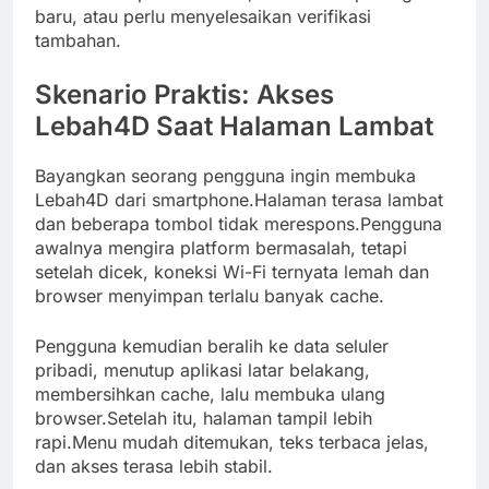
baru, atau perlu menyelesaikan verifikasi
tambahan.
Skenario Praktis: Akses
Lebah4D Saat Halaman Lambat
Bayangkan seorang pengguna ingin membuka
Lebah4D dari smartphone.Halaman terasa lambat
dan beberapa tombol tidak merespons.Pengguna
awalnya mengira platform bermasalah, tetapi
setelah dicek, koneksi Wi-Fi ternyata lemah dan
browser menyimpan terlalu banyak cache.
Pengguna kemudian beralih ke data seluler
pribadi, menutup aplikasi latar belakang,
membersihkan cache, lalu membuka ulang
browser.Setelah itu, halaman tampil lebih
rapi.Menu mudah ditemukan, teks terbaca jelas,
dan akses terasa lebih stabil.