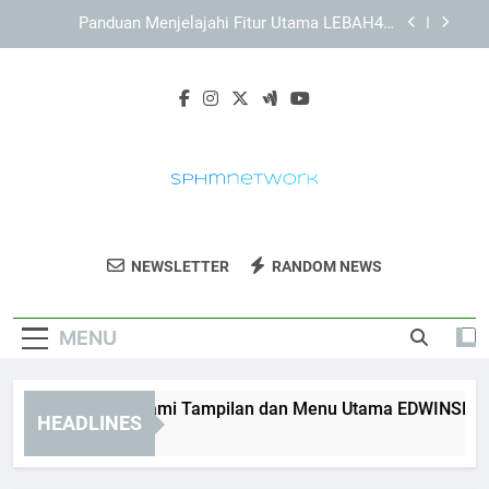
Skip
Panduan Memahami Fitur Utama EDWINSLOT
to
untuk Pengguna Baru secara Praktis
content
Panduan Memahami Fitur Utama LEBAH4D untuk
Pengguna Baru secara Praktis
Panduan Memahami Tampilan dan Menu Utama
EDWINSLOT
Panduan Menjelajahi Fitur Utama LEBAH4D
secara Efisien
Panduan Memahami Fitur Utama EDWINSLOT
untuk Pengguna Baru secara Praktis
SPHM Network
SPHM Network Memberikan Informasi Dan
Panduan Memahami Fitur Utama LEBAH4D untuk
NEWSLETTER
RANDOM NEWS
Pengguna Baru secara Praktis
Berita Terkini Untuk Masyarakat Modern.
Sumber Informasi Terpercaya.
MENU
nduan Memahami Tampilan dan Menu Utama EDWINSLOT
HEADLINES
Weeks Ago