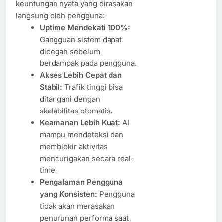
keuntungan nyata yang dirasakan
langsung oleh pengguna:
Uptime Mendekati 100%:
Gangguan sistem dapat
dicegah sebelum
berdampak pada pengguna.
Akses Lebih Cepat dan
Stabil:
Trafik tinggi bisa
ditangani dengan
skalabilitas otomatis.
Keamanan Lebih Kuat:
AI
mampu mendeteksi dan
memblokir aktivitas
mencurigakan secara real-
time.
Pengalaman Pengguna
yang Konsisten:
Pengguna
tidak akan merasakan
penurunan performa saat