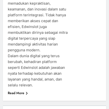
memadukan kepraktisan,
keamanan, dan inovasi dalam satu
platform terintegrasi. Tidak hanya
memberikan akses cepat dan
efisien, Edwinslot juga
membuktikan dirinya sebagai mitra
digital terpercaya yang siap
mendampingi aktivitas harian
pengguna modern.
Dalam dunia digital yang terus
berubah, kehadiran platform
seperti Edwinslot adalah jawaban
nyata terhadap kebutuhan akan
layanan yang handal, aman, dan
selalu relevan.
Read More