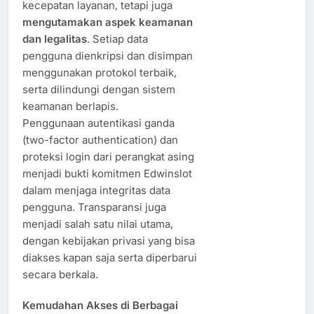
kecepatan layanan, tetapi juga
mengutamakan aspek keamanan
dan legalitas
. Setiap data
pengguna dienkripsi dan disimpan
menggunakan protokol terbaik,
serta dilindungi dengan sistem
keamanan berlapis.
Penggunaan autentikasi ganda
(two-factor authentication) dan
proteksi login dari perangkat asing
menjadi bukti komitmen Edwinslot
dalam menjaga integritas data
pengguna. Transparansi juga
menjadi salah satu nilai utama,
dengan kebijakan privasi yang bisa
diakses kapan saja serta diperbarui
secara berkala.
Kemudahan Akses di Berbagai