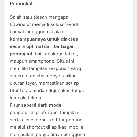
Perangkat
Salah satu alasan mengapa
Edwinslot menjadi solusi favorit
banyak pengguna adalah
kemampuannya untuk diakses
secara optimal dari berbagai
perangkat
, baik desktop, tablet,
maupun smartphone. Situs ini
memiliki tampilan responsif yang
secara otomatis menyesuaikan
ukuran layar, memastikan setiap
fitur tetap mudah digunakan tanpa
kendala teknis.
Fitur seperti
dark mode
,
pengaturan preferensi tampilan,
serta akses cepat ke fitur penting
melalui shortcut di aplikasi mobile
menjadikan pengalaman pengguna