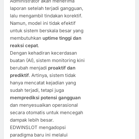
Administrator akan menerima
laporan setelah terjadi gangguan,
lalu mengambil tindakan korektif.
Namun, model ini tidak efektif
untuk sistem berskala besar yang
membutuhkan
uptime tinggi dan
reaksi cepat
.
Dengan kehadiran kecerdasan
buatan (AI), sistem monitoring kini
berubah menjadi
proaktif dan
prediktif
. Artinya, sistem tidak
hanya mencatat kejadian yang
sudah terjadi, tetapi juga
memprediksi potensi gangguan
dan menyesuaikan operasional
secara otomatis untuk mencegah
dampak lebih besar.
EDWINSLOT mengadopsi
paradigma baru ini melalui