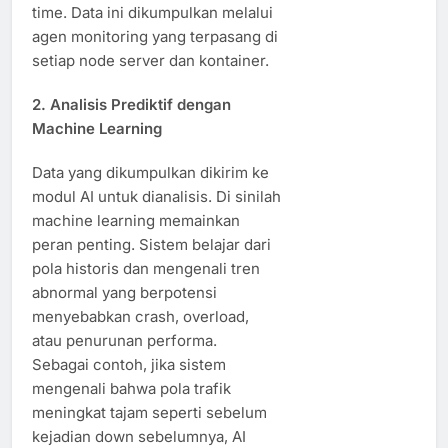
time. Data ini dikumpulkan melalui
agen monitoring yang terpasang di
setiap node server dan kontainer.
2.
Analisis Prediktif dengan
Machine Learning
Data yang dikumpulkan dikirim ke
modul AI untuk dianalisis. Di sinilah
machine learning memainkan
peran penting. Sistem belajar dari
pola historis dan mengenali tren
abnormal yang berpotensi
menyebabkan crash, overload,
atau penurunan performa.
Sebagai contoh, jika sistem
mengenali bahwa pola trafik
meningkat tajam seperti sebelum
kejadian down sebelumnya, AI