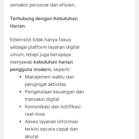
semakin personal dan efisien.
Terhubung dengan Kebutuhan
Harian
Edwinslot tidak hanya fokus
sebagai platform layanan digital
umum, tetapi juga berupaya
menjawab
kebutuhan harian
pengguna modern
, seperti:
Manajemen waktu dan
pengingat aktivitas
Pengelolaan keuangan dan
transaksi digital
Komunikasi dan notifikasi
real-time
Akses layanan informasi
terkini secara cepat dan
akurat