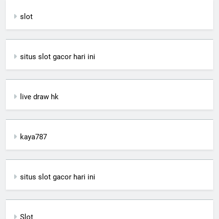
slot
situs slot gacor hari ini
live draw hk
kaya787
situs slot gacor hari ini
Slot