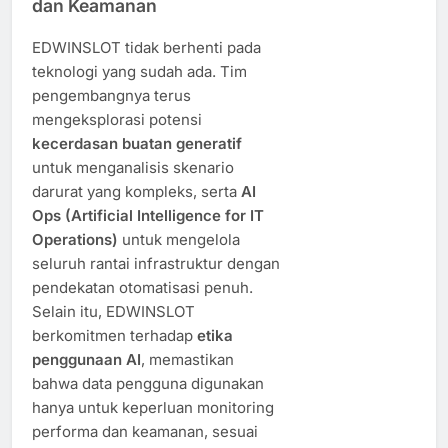
dan Keamanan
EDWINSLOT tidak berhenti pada
teknologi yang sudah ada. Tim
pengembangnya terus
mengeksplorasi potensi
kecerdasan buatan generatif
untuk menganalisis skenario
darurat yang kompleks, serta
AI
Ops (Artificial Intelligence for IT
Operations)
untuk mengelola
seluruh rantai infrastruktur dengan
pendekatan otomatisasi penuh.
Selain itu, EDWINSLOT
berkomitmen terhadap
etika
penggunaan AI
, memastikan
bahwa data pengguna digunakan
hanya untuk keperluan monitoring
performa dan keamanan, sesuai