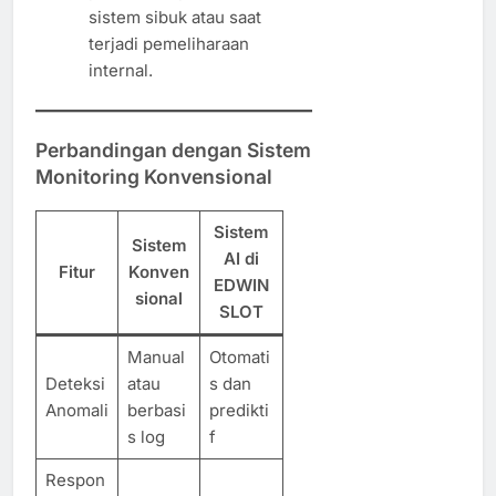
sistem sibuk atau saat
terjadi pemeliharaan
internal.
Perbandingan dengan Sistem
Monitoring Konvensional
Sistem
Sistem
AI di
Fitur
Konven
EDWIN
sional
SLOT
Manual
Otomati
Deteksi
atau
s dan
Anomali
berbasi
predikti
s log
f
Respon