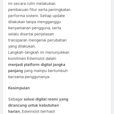
ini secara rutin melakukan
pembaruan fitur serta peningkatan
performa sistem. Setiap update
dilakukan tanpa mengganggu
kenyamanan pengguna, serta
selalu disertai penjelasan
transparan mengenai perubahan
yang dilakukan.
Langkah-langkah ini menunjukkan
komitmen Edwinslot dalam
menjadi platform digital jangka
panjang
yang mampu bertumbuh
bersama penggunanya.
Kesimpulan
Sebagai
solusi digital resmi yang
dirancang untuk kebutuhan
harian
, Edwinslot berhasil