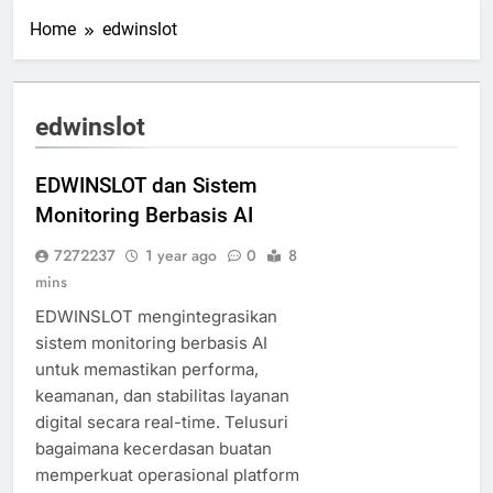
Home
edwinslot
edwinslot
EDWINSLOT dan Sistem
Monitoring Berbasis AI
7272237
1 year ago
0
8
mins
EDWINSLOT mengintegrasikan
sistem monitoring berbasis AI
untuk memastikan performa,
keamanan, dan stabilitas layanan
digital secara real-time. Telusuri
bagaimana kecerdasan buatan
memperkuat operasional platform