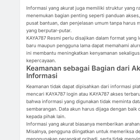
Informasi yang akurat juga memiliki struktur yang 
menemukan bagian penting seperti panduan akses
pusat bantuan, dan penjelasan umum tanpa harus 
yang berputar-putar.
KAYA787 Resmi perlu disajikan dalam format yang 
baru maupun pengguna lama dapat memahami alurny
ini membantu meningkatkan kenyamanan sekaligu
kepercayaan.
Keamanan sebagai Bagian dari Ak
Informasi
Keamanan tidak dapat dipisahkan dari informasi pl
mencari KAYA787 login atau KAYA787 akses terbar
bahwa informasi yang digunakan tidak meminta data
sembarangan. Data akun harus dijaga dengan baik d
kepada pihak lain.
Informasi yang akurat biasanya memberikan arahan 
Misalnya, pengguna diingatkan untuk memeriksa det
menggunakan perangkat pribadi, serta tidak menyim