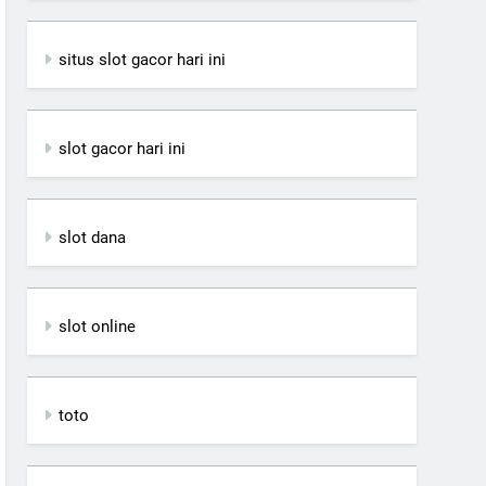
situs slot gacor hari ini
slot gacor hari ini
slot dana
slot online
toto