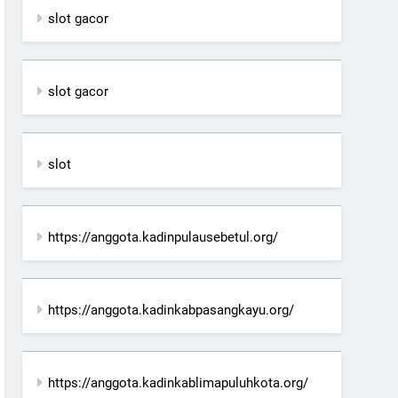
slot gacor
slot gacor
slot
https://anggota.kadinpulausebetul.org/
https://anggota.kadinkabpasangkayu.org/
https://anggota.kadinkablimapuluhkota.org/