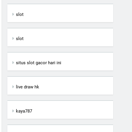
slot
slot
situs slot gacor hari ini
live draw hk
kaya787