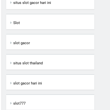
situs slot gacor hari ini
Slot
slot gacor
situs slot thailand
slot gacor hari ini
slot777