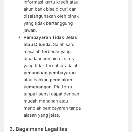
informasi kartu kredit atau
akun bank bisa dicuri dan
disalahgunakan oleh pihak
yang tidak bertanggung
jawab.
Pembayaran Tidak Jelas
atau Ditunda
: Salah satu
masalah terbesar yang
dihadapi pemain di situs
yang tidak terdaftar adalah
penundaan pembayaran
atau bahkan
penolakan
kemenangan
. Platform
tanpa lisensi dapat dengan
mudah menahan atau
menolak pembayaran tanpa
alasan yang jelas.
3. Bagaimana Legalitas