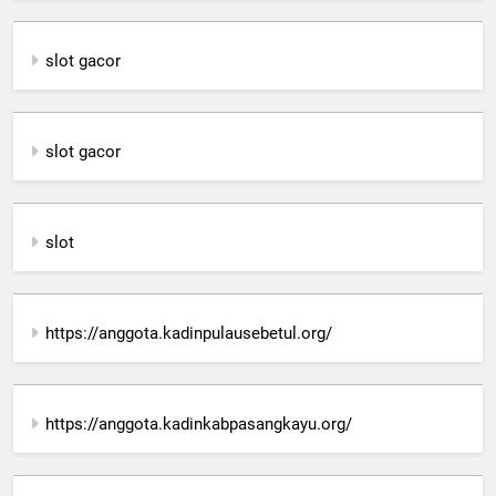
slot gacor
slot gacor
slot
https://anggota.kadinpulausebetul.org/
https://anggota.kadinkabpasangkayu.org/