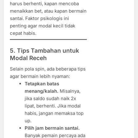
harus berhenti, kapan mencoba
menaikkan bet, atau kapan bermain
santai. Faktor psikologis ini
penting agar modal kecil tidak
cepat habis.
5. Tips Tambahan untuk
Modal Receh
Selain pola spin, ada beberapa tips
agar bermain lebih nyaman:
Tetapkan batas
menang/kalah.
Misalnya,
jika saldo sudah naik 2x
lipat, berhenti. Jika modal
habis, jangan memaksa top
up.
Pilih jam bermain santai.
Banyak pemain percaya ada