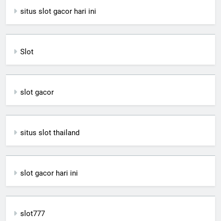
situs slot gacor hari ini
Slot
slot gacor
situs slot thailand
slot gacor hari ini
slot777