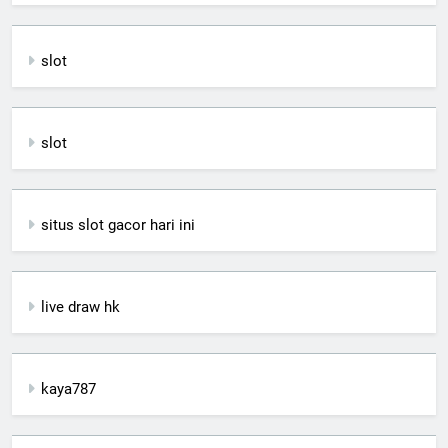
slot
slot
situs slot gacor hari ini
live draw hk
kaya787