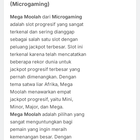
(Microgaming)
Mega Moolah
dari
Microgaming
adalah slot progresif yang sangat
terkenal dan sering dianggap
sebagai salah satu slot dengan
peluang jackpot terbesar. Slot ini
terkenal karena telah mencatatkan
beberapa rekor dunia untuk
jackpot progresif terbesar yang
pernah dimenangkan. Dengan
tema satwa liar Afrika, Mega
Moolah menawarkan empat
jackpot progresif, yaitu Mini,
Minor, Major, dan Mega.
Mega Moolah
adalah pilihan yang
sangat menguntungkan bagi
pemain yang ingin meraih
kemenangan besar. Dengan