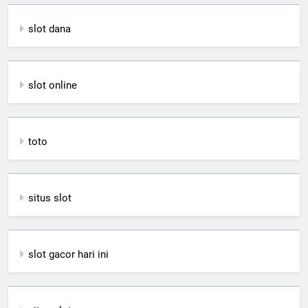
slot dana
slot online
toto
situs slot
slot gacor hari ini