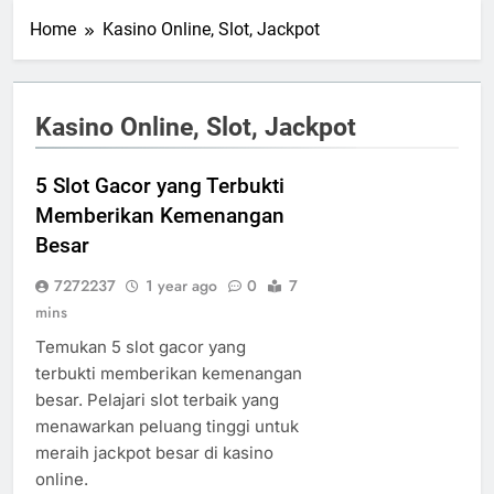
Home
Kasino Online, Slot, Jackpot
Kasino Online, Slot, Jackpot
5 Slot Gacor yang Terbukti
Memberikan Kemenangan
Besar
7272237
1 year ago
0
7
mins
Temukan 5 slot gacor yang
terbukti memberikan kemenangan
besar. Pelajari slot terbaik yang
menawarkan peluang tinggi untuk
meraih jackpot besar di kasino
online.