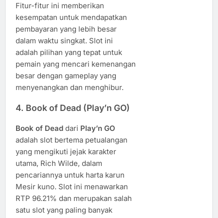
Fitur-fitur ini memberikan
kesempatan untuk mendapatkan
pembayaran yang lebih besar
dalam waktu singkat. Slot ini
adalah pilihan yang tepat untuk
pemain yang mencari kemenangan
besar dengan gameplay yang
menyenangkan dan menghibur.
4.
Book of Dead (Play’n GO)
Book of Dead
dari
Play’n GO
adalah slot bertema petualangan
yang mengikuti jejak karakter
utama, Rich Wilde, dalam
pencariannya untuk harta karun
Mesir kuno. Slot ini menawarkan
RTP 96.21% dan merupakan salah
satu slot yang paling banyak