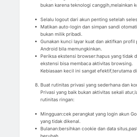
bukan karena teknologi canggih,melainkan k
Selalu logout dari akun penting setelah seles
Matikan auto-login dan simpan sandi otomati
bukan milik pribadi.
Gunakan kunci layar kuat dan aktifkan profil
Android bila memungkinkan.
Periksa ekstensi browser:hapus yang tidak d
ekstensi bisa membaca aktivitas browsing.
Kebiasaan kecil ini sangat efektif,terutama d
Buat rutinitas privasi yang sederhana dan ko
Privasi yang baik bukan aktivitas sekali atur,l
rutinitas ringan:
Mingguan:cek perangkat yang login akun Go
yang tidak dikenal.
Bulanan:bersihkan cookie dan data situs,past
berubah.