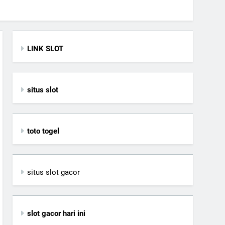
LINK SLOT
situs slot
toto togel
situs slot gacor
slot gacor hari ini