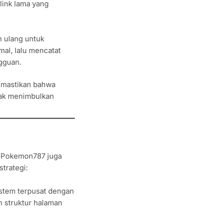
link lama yang
n ulang untuk
mal, lalu mencatat
gguan.
emastikan bahwa
idak menimbulkan
i, Pokemon787 juga
trategi:
sistem terpusat dengan
n struktur halaman