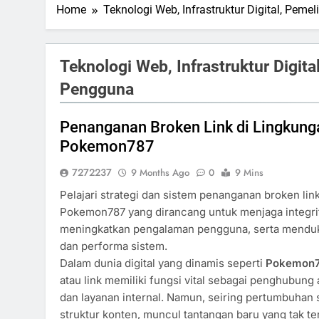
Home
Teknologi Web, Infrastruktur Digital, Pe
Teknologi Web, Infrastruktur Digit
Pengguna
Penanganan Broken Link di Lingkung
Pokemon787
7272237
9 Months Ago
0
9 Mins
Pelajari strategi dan sistem penanganan broken lin
Pokemon787 yang dirancang untuk menjaga integrit
meningkatkan pengalaman pengguna, serta menduk
dan performa sistem.
Dalam dunia digital yang dinamis seperti
Pokemon
atau link memiliki fungsi vital sebagai penghubung
dan layanan internal. Namun, seiring pertumbuhan
struktur konten, muncul tantangan baru yang tak t