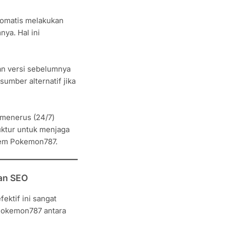
tomatis melakukan
nya. Hal ini
an versi sebelumnya
sumber alternatif jika
-menerus (24/7)
uktur untuk menjaga
istem Pokemon787.
an SEO
ektif ini sangat
 Pokemon787 antara