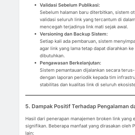
Validasi Sebelum Publikasi:
Sebelum halaman baru diterbitkan, sistem o
validasi seluruh link yang tercantum di dalam
mencegah terjadinya link mati sejak awal.
Versioning dan Backup Sistem:
Setiap kali ada pembaruan, sistem menyimp
agar link yang lama tetap dapat diarahkan ke 
dibutuhkan.
Pengawasan Berkelanjutan:
Sistem pemantauan dijalankan secara terus
dengan laporan periodik kepada tim infrastr
stabilitas dan kualitas link di seluruh ekos
5. Dampak Positif Terhadap Pengalaman d
Hasil dari penerapan manajemen broken link yang ef
signifikan. Beberapa manfaat yang dirasakan oleh
lain: