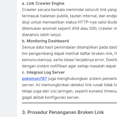
a. Link Crawler Engine
Crawler secara berkala memindai seluruh link yang 
termasuk halaman publik, tautan internal, dan endpoi
diuji untuk memastikan status HTTP-nya valid (kode
ditemukan anomali seperti 404 atau 500, crawler 
dianalisis lebih lanjut.
b. Monitoring Dashboard
Semua data hasil pemindaian ditampilkan pada dasb
tim pengembang dapat melihat daftar broken link, f
kemunculannya, serta lokasi terjadinya error. Dashb
dengan sistem notifikasi agar setiap masalah dapat
c. Integrasi Log Server
pokemon787
juga menghubungkan sistem pemanta
server. Ini memungkinkan deteksi link rusak tidak ha
tetapi juga dari sisi jaringan, seperti koneksi timeo
gagal akibat konfigurasi server.
3. Prosedur Penanganan Broken Link