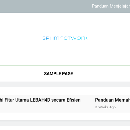
Panduan Menjelajah
Panduan Memahami Fitur Utama EDWINSLOT
Panduan Memahami Fitur Utama LEBAH4D
Panduan Memahami T
HM Network
Panduan Menjelajah
ork Memberikan Informasi Dan Berita Terkini Untuk Masyaraka
Panduan Memahami Fitur Utama EDWINSLOT
SAMPLE PAGE
Panduan Memahami Fitur Utama LEBAH4D
ma LEBAH4D secara Efisien
Panduan Memahami Fitur Ut
3 Weeks Ago