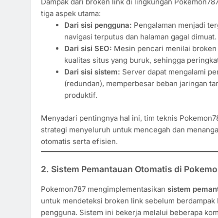
Dampak dari broken link di lingkungan Pokemon787
tiga aspek utama:
Dari sisi pengguna:
Pengalaman menjadi ter
navigasi terputus dan halaman gagal dimuat.
Dari sisi SEO:
Mesin pencari menilai broken 
kualitas situs yang buruk, sehingga peringka
Dari sisi sistem:
Server dapat mengalami per
(redundan), memperbesar beban jaringan tan
produktif.
Menyadari pentingnya hal ini, tim teknis Pokemon
strategi menyeluruh untuk mencegah dan menangan
otomatis serta efisien.
2. Sistem Pemantauan Otomatis di Pokem
Pokemon787 mengimplementasikan
sistem pemant
untuk mendeteksi broken link sebelum berdampak 
pengguna. Sistem ini bekerja melalui beberapa ko