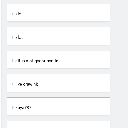
slot
slot
situs slot gacor hari ini
live draw hk
kaya787